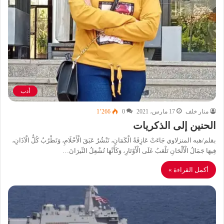
أدب
منار خلف
17 مارس، 2021
0
1٬266
الحنين إلى الذكريات
بقلم/هبه المنزلاوي جَاءَتْ عَازِفَةُ الْكَمَانِ، تَنْشُرُ عَبَقَ الْأَحْلَامِ، وَتَطْرُبُ كُلُّ الْآذَانِ،
فِيهَا جَمَالُ الْأَلْحَانِ تَلْعَبُ عَلَى الْأَوْتَارِ، وَكَأَنَّهَا تُشْعِلُ النِّيرَانَ…
أكمل القراءة »