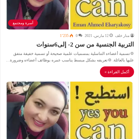
أسرة ومجتمع
منار خلف
12 مارس، 2021
0
1٬235
التربية الجنسية من سن 2- إلى6سنوات
💢تسمية أعضاءه التناسلية بمسميات علمية صحيحة أو تسمية خفيفة متفق
عليها بالعائلة. 💢تعريفه بشكل مبسط يناسب عمره بوظائف أعضاءه وضرورة…
أكمل القراءة »