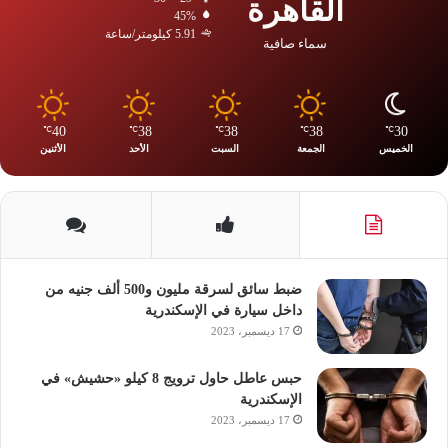
القاهرة
45%
5.91 كيلومتر/ساعة
سماء صافية
40
38
38
38
30
℃
℃
℃
℃
℃
الخميس
الجمعة
السبت
الأحد
الأثنين
ضبط سائق لسرقة مليون و500 ألف جنيه من
داخل سيارة في الإسكندرية
17 ديسمبر، 2023
حبس عاطل حاول ترويج 8 كيلو «حشيش» في
الإسكندرية
17 ديسمبر، 2023