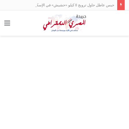
حبس عاطل حاول ترويج 8 كيلو «حشيش» في الإسكندرية
الق