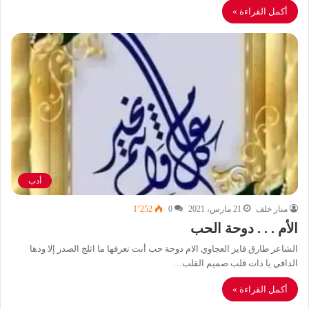
أكمل القراءة »
أدب
منار خلف
21 مارس، 2021
0
1٬252
الأم . . . دوحة الحب
الشاعر طارق فايز العجاوي الام دوحة حب أنت تعرفها ما اثلج الصدر إلا ودها
الدافي يا ذات قلب صميم القلب…
أكمل القراءة »