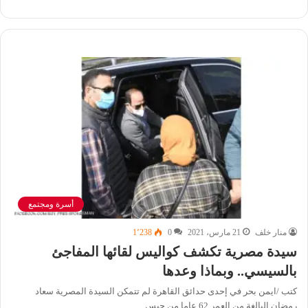
أسرة ومجتمع
منار خلف
21 مارس، 2021
0
1٬238
سيدة مصرية تكشف كواليس لقائها المفاجئ
بالسيسي.. وبماذا وعدها
كتب /ايمن بحر في إحدى حدائق القاهرة لم تتمكن السيدة المصرية سعاد
رمضان البالغة من العمر 62 عاما من حبس…