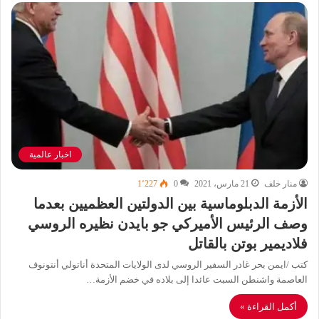
اخبار عالمية
منار خلف
21 مارس، 2021
0
1٬227
الأزمة الدبلوماسية بين الدولتين العظميين بعدما
وصف الرئيس الأميركي جو بايدن نظيره الروسي
فلاديمير بوتن بالقاتل
كتب /ايمن بحر غادر السفير الروسي لدى الولايات المتحدة أناتولي أنتونوف
العاصمة واشنطن السبت عائدا إلى بلاده في خضم الأزمة…
أكمل القراءة »