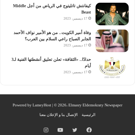
كيفانتش تاتليتوج في الرياض من أجل Middle
Beast
17 ديسمبر، 2023
وفاة أمير الكويت.. من هو الأمير نواف الأحمد
الجابر الصباح راعي السلام بين العرب؟
17 ديسمبر، 2023
حدادًا.. «الثقافة» تعلن تعليق أنشطتها الفنية لـ3
أيام
17 ديسمبر، 2023
Powered by
LameyHost
| © 2026، Elmasry Eldemokraty Newspaper
الرئيسية
الإتصال بنا و الإعلان معنا
فيسبوك
تويتر
يوتيوب
انستقرام