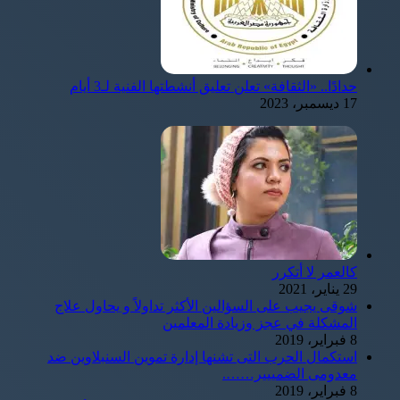
حدادًا.. «الثقافة» تعلن تعليق أنشطتها الفنية لـ3 أيام
17 ديسمبر، 2023
كالعمر لا أتكرر
29 يناير، 2021
شوقى يجيب على السؤالين الأكثر تداولاً و يحاول علاج
المشكلة في عجز وزيادة المعلمين
8 فبراير، 2019
استكمال الحرب التى تشنها إدارة تموين السنبلاوين ضد
معدومى الضمييير…….
8 فبراير، 2019