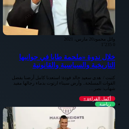
وائل محمود
20 مارس، 2021
1٬235
0
خلال ندوة «ملحمة طابا في جوانبها
التاريخية والسياسية والقانونية
كتبت / هدى سعيد خالد فودة: استعدنا كامل أرضنا بفضل
القوات المسلحة.. وأرض سيناء ارتوت بدماء رجالها مفيد
شهاب: نصر…
أكمل القراءة »
رياضة