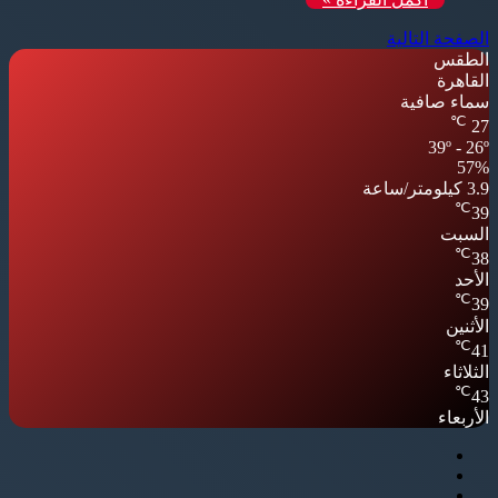
الصفحة التالية
الطقس
القاهرة
سماء صافية
℃
27
39º - 26º
57%
3.9 كيلومتر/ساعة
℃
39
السبت
℃
38
الأحد
℃
39
الأثنين
℃
41
الثلاثاء
℃
43
الأربعاء