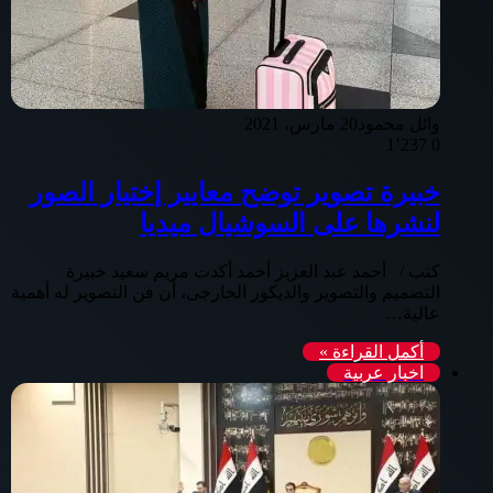
وائل محمود
20 مارس، 2021
1٬237
0
خبيرة تصوير توضح معايير إختيار الصور
لنشرها على السوشيال ميديا
كتب / أحمد عبد العزيز أحمد أكدت مريم سعيد خبيرة
التصميم والتصوير والديكور الخارجى، أن فن التصوير له أهمية
عالية…
أكمل القراءة »
اخبار عربية