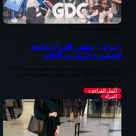
وائل محمود
20 مارس، 2021
1٬244
0
“جوجل” يحتفي بالمرأة بجامعة
المنصورة ٣١ مارس القادم
كتبت – مرام محمد تستعد مجموعة مطوري جوجل “GDG
Delta- WTM Delta”، لتنظيم مؤتمر يوم المرأة العالمي
بجامعة المنصورة يوم…
أكمل القراءة »
المرأة