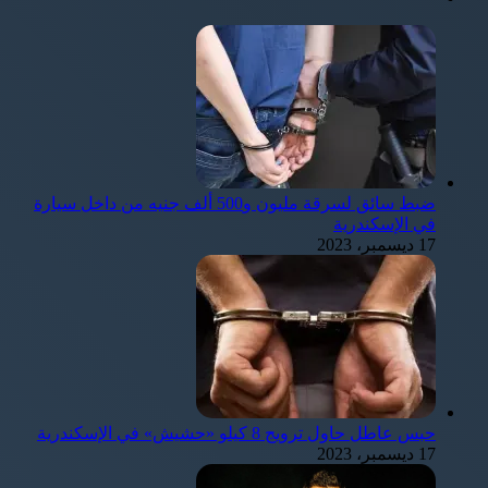
ضبط سائق لسرقة مليون و500 ألف جنيه من داخل سيارة
في الإسكندرية
17 ديسمبر، 2023
حبس عاطل حاول ترويج 8 كيلو «حشيش» في الإسكندرية
17 ديسمبر، 2023