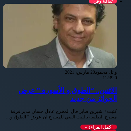
ثقافة وفن
وائل محمود
20 مارس، 2021
1٬239
0
الاثنين.. “الطوق و الأسورة ” عرض
الجوائز من جديد
كتبت / شيرين صابر قال المخرج عادل حسان مدير فرقة
مسرح الطليعة بالبيت الفني للمسرح ان عرض ” الطوق و…
أكمل القراءة »