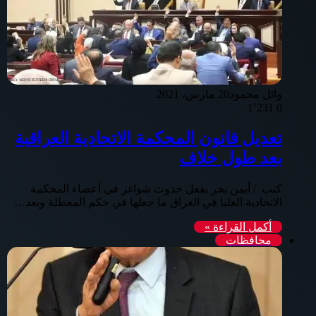
وائل محمود
20 مارس، 2021
1٬231
0
تعديل قانون المحكمة الاتحادية العراقية
بعد طول خلاف
كتب / أيمن بحر بفعل حدوث شواغر في أعضاء المحكمة
الاتحادية العليا في العراق ما جعلها في حكم المعطلة وبعد…
أكمل القراءة »
محافظات