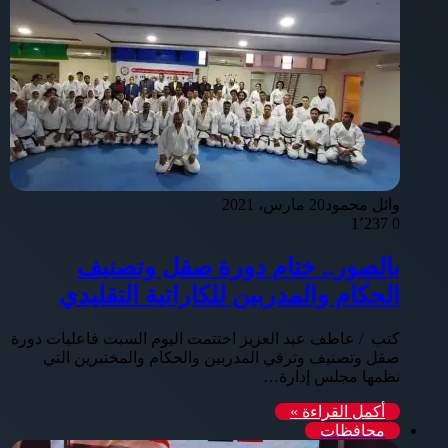
وائل محمود
20 مارس، 2021
1٬237
0
بالصور.. ختام دورة صقل وتصنيف
الحكام والمدربين للكاراتية التقليدي
كتب / عاطف عبد العزيز اختتمت اليوم السبت فاعليات دورة
صقل وتصنيف وترقي المدربين والحكام والمختبرين التي
نظمها مجلس إدارة…
أكمل القراءة »
محافظات