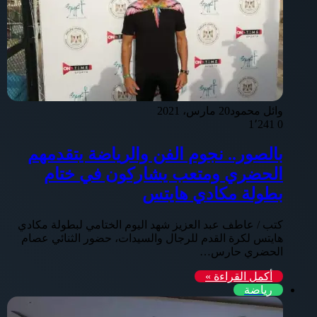
وائل محمود
20 مارس، 2021
1٬241
0
بالصور.. نجوم الفن والرياضة يتقدمهم
الحضري ومتعب يشاركون في ختام
بطولة مكادي هايتس
كتب / عاطف عبد العزيز شهد اليوم الختامي لبطولة مكادي
هايتس لكرة القدم للرجال والسيدات، حضور الثنائي عصام
الحضري حارس…
أكمل القراءة »
رياضة