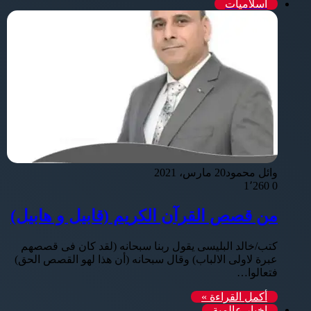
اسلاميات
وائل محمود
20 مارس، 2021
1٬260
0
من قصص القرآن الكريم (قابيل و هابيل)
كتب/خالد البليسى يقول ربنا سبحانه (لقد كان فى قصصهم
عبرة لاولى الالباب) وقال سبحانه (أن هذا لهو القصص الحق)
فتعالوا…
أكمل القراءة »
اخبار عالمية