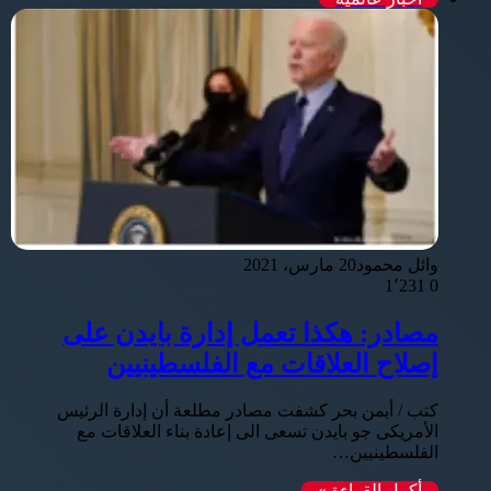
وائل محمود
20 مارس، 2021
1٬231
0
مصادر: هكذا تعمل إدارة بايدن على
إصلاح العلاقات مع الفلسطينيين
كتب / أيمن بحر كشفت مصادر مطلعة أن إدارة الرئيس
الأمريكى جو بايدن تسعى الى إعادة بناء العلاقات مع
الفلسطينيين…
أكمل القراءة »