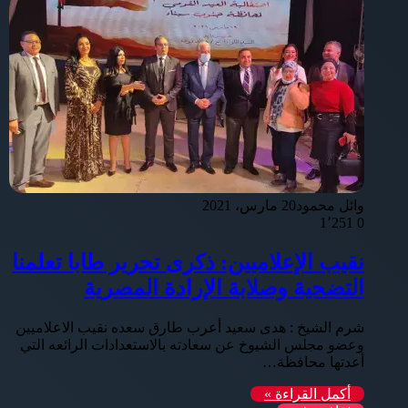
وائل محمود
20 مارس، 2021
1٬251
0
نقيب الإعلاميين: ذكرى تحرير طابا تعلمنا
التضحية وصلابة الإرادة المصرية
شرم الشيخ : هدى سعيد أعرب طارق سعده نقيب الاعلاميين
وعضو مجلس الشيوخ عن سعادته بالاستعدادات الرائعه التي
أعدتها محافظة…
أكمل القراءة »