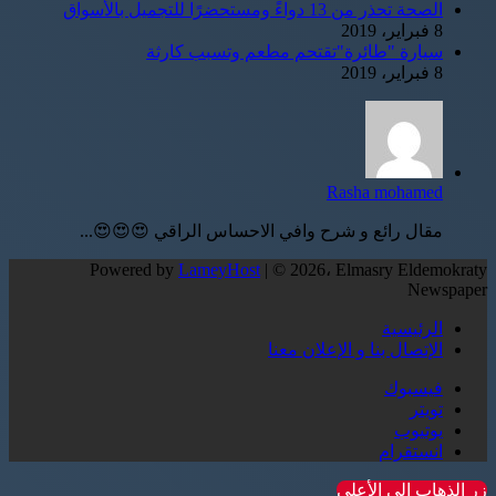
الصحة تحذر من 13 دواءً ومستحضرًا للتجميل بالأسواق
8 فبراير، 2019
سيارة "طائرة"تقتحم مطعم وتسبب كارثة
8 فبراير، 2019
Rasha mohamed
مقال رائع و شرح وافي الاحساس الراقي 😍😍😍...
Powered by
LameyHost
| © 2026، Elmasry Eldemokraty
Newspaper
الرئيسية
الإتصال بنا و الإعلان معنا
فيسبوك
تويتر
يوتيوب
انستقرام
زر الذهاب إلى الأعلى