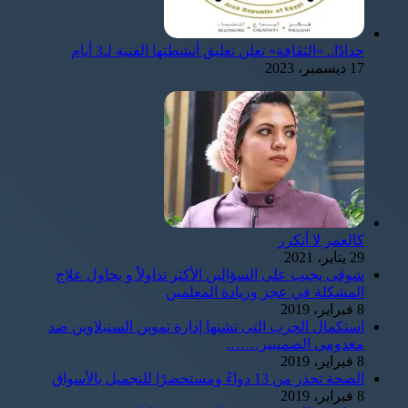
حدادًا.. «الثقافة» تعلن تعليق أنشطتها الفنية لـ3 أيام
17 ديسمبر، 2023
كالعمر لا أتكرر
29 يناير، 2021
شوقى يجيب على السؤالين الأكثر تداولاً و يحاول علاج
المشكلة في عجز وزيادة المعلمين
8 فبراير، 2019
استكمال الحرب التى تشنها إدارة تموين السنبلاوين ضد
معدومى الضمييير…….
8 فبراير، 2019
الصحة تحذر من 13 دواءً ومستحضرًا للتجميل بالأسواق
8 فبراير، 2019