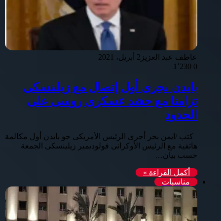
عاطف عبد العزيز
2 أبريل، 2021
1٬230
0
بايدن يجرى أول إتصال مع زيلينسكى
تزامنا مع حشد عسكرى روسى على
الحدود
كتب /ايمن بحر أجرى الرئيس الأمريكى جو بايدن أول مكالمة
هاتفية مع الرئيس الأوكرانى فولوديمير زيلينسكى الجمعة
حسب بيان…
أكمل القراءة »
مناسبات