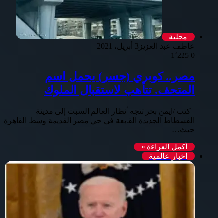
محلية
عاطف عبد العزيز
3 أبريل، 2021
1٬225
0
مصر.. كوبري (جسر) يحمل اسم
المتحف. تتأهب لاستقبال الملوك
كتب /ايمن بحر تتجه أنظار العالم السبت إلى مدينة
الفسطاط الجديدة القابعة في حي مصر القديمة وسط القاهرة
حيث…
أكمل القراءة »
اخبار عالمية