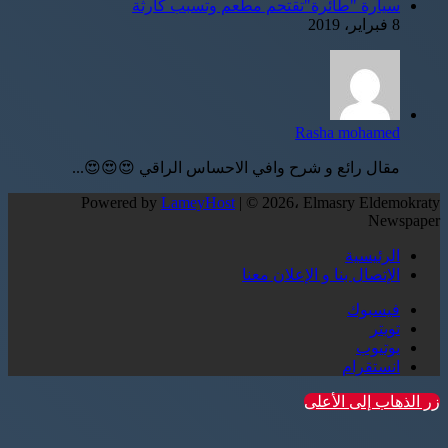
سيارة "طائرة"تقتحم مطعم وتسبب كارثة
8 فبراير، 2019
Rasha mohamed
مقال رائع و شرح وافي الاحساس الراقي 😍😍😍...
Powered by
LameyHost
| © 2026، Elmasry Eldemokraty
Newspaper
الرئيسية
الإتصال بنا و الإعلان معنا
فيسبوك
تويتر
يوتيوب
انستقرام
زر الذهاب إلى الأعلى