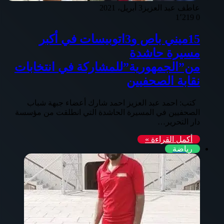
عاطف عبد العزيز
3 أبريل، 2021
1٬219
0
15ميني باص و3اتوبيسات في أكبر
مسيرة حاشدة
من”الجمهورية”للمشاركة في انتخابات
نقابة الصحفيين
كتب: احمد عبد العزيز احمد شارك أعضاء جبهة شباب
الصحفيين في المسيرة الحاشدة التي انطلقت من مؤسسة
دار التحرير…
أكمل القراءة »
رياضة