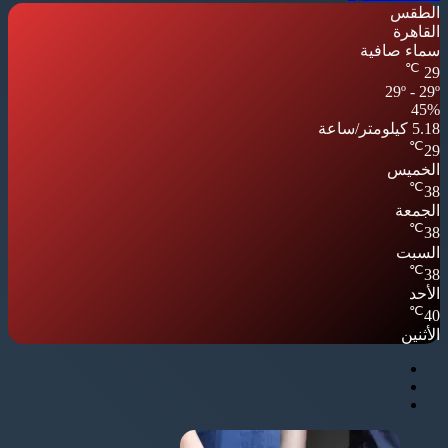
الطقس
القاهرة
سماء صافية
℃
29
29º - 29º
45%
5.18 كيلومتر/ساعة
℃
29
الخميس
℃
38
الجمعة
℃
38
السبت
℃
38
الأحد
℃
40
الأثنين