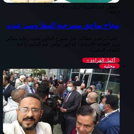
عاطف عبد العزيز
3 أبريل، 2021
1٬300
0
بنجاح ساحق مسرحية المظ وسى عبده
كتب:ابراهيم عطالله على مسرح البالون تحت رعاية معالى
وزير الثقافة الأستاذة ( الدكتور ايناس عبد الدايم) راعية
الثقافة المصرية…
أكمل القراءة »
محلية