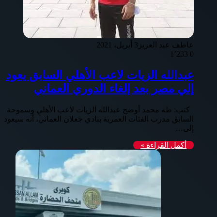
عاطف عبد العزيز
3 أبريل، 2021
1٬233
0
عبدالله الزيات لاعب الأهلي السابق يعود
إلي مصر بعد إلغاء الدوري العماني
كتب: طه محمد أوضح عبدالله الزيات لاعب الأهلي وسموحة
السابق مدرب الفئات العمرية بنادي جعلان العماني، أنه سيعود
إلى…
أكمل القراءة »