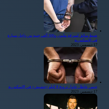
ضبط سائق لسرقة مليون و500 ألف جنيه من داخل سيارة
في الإسكندرية
17 ديسمبر، 2023
حبس عاطل حاول ترويج 8 كيلو «حشيش» في الإسكندرية
17 ديسمبر، 2023