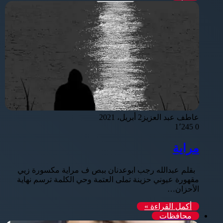
عاطف عبد العزيز
2 أبريل، 2021
1٬245
0
مراية
بقلم عبدالله رجب ابوعدنان ببص ف مراية مكسورة زيي
مقهورة عيوني حزينة تملى العتمة وحي الكلمة ترسم نهاية
الأحزان…
أكمل القراءة »
محافظات