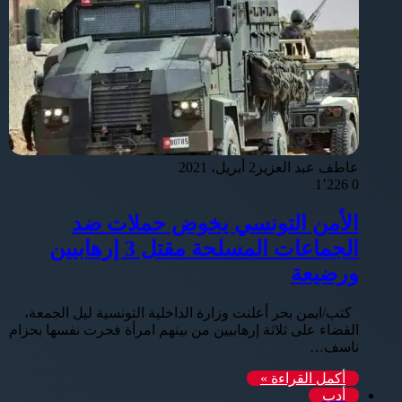
عاطف عبد العزيز
2 أبريل، 2021
1٬226
0
الأمن التونسي يخوض حملات ضد
الجماعات المسلحة مقتل 3 إرهابيين
ورضيعة
كتب/ايمن بحر أعلنت وزارة الداخلية التونسية ليل الجمعة،
القضاء على ثلاثة إرهابيين من بينهم امرأة فجرت نفسها بحزام
ناسف…
أكمل القراءة »
أدب