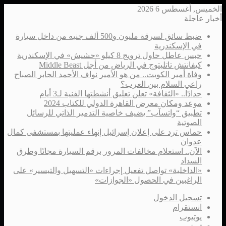
الخميس, أغسطس 6 2026
أخبار عاجلة
ضبط سائق لسرقة مليون و500 ألف جنيه من داخل سيارة
في الإسكندرية
حبس عاطل حاول ترويج 8 كيلو «حشيش» في الإسكندرية
كيفانتش تاتليتوج في الرياض من أجل Middle Beast
وفاة أمير الكويت.. من هو الأمير نواف الأحمد الجابر الصباح
راعي السلام بين العرب؟
حدادًا.. «الثقافة» تعلن تعليق أنشطتها الفنية لـ3 أيام
موعد ومكان معرض القاهرة الدولي للكتاب 2024
تطبيق “واتسآب” يضيف خاصية التدمير الذاتي للرسائل
الصوتية
حماس ترد على إعلان إسرائيل إنهاء عمليتها بمستشفى كمال
عدوان
الآن.. استعلام مخالفات المرور برقم السيارة مجانًا وطرق
السداد
«الداخلية» تواصل تفعيل إجراءات «التسهيل والتيسير» على
الراغبين في الحصول «الجوازات»
تسجيل الدخول
انستقرام
يوتيوب