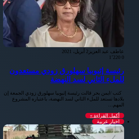
عاطف عبد العزيز
2 أبريل، 2021
1٬220
0
رئيسة إثيوبيا سهلورق زودي مستعدون
للملء الثاني لسد النهضة
كتب /ايمن بحر قالت رئيسة إثيوبيا سهلورق زودي الجمعة إن
بلادها تستعد للملء الثاني لسد النهضة، باعتباره المشروع
المهم…
أكمل القراءة »
اخبار عربية