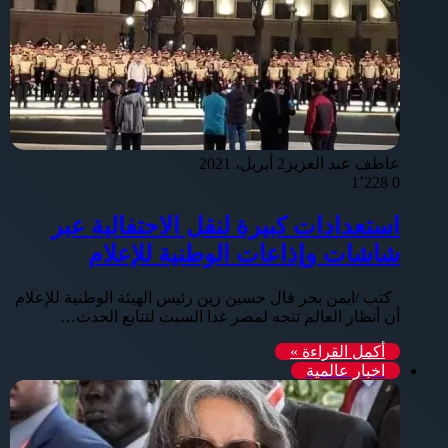
عاطف عبد العزيز
2 أبريل، 2021
1٬228
0
استعدادات كبيرة لنقل الاحتفالية عبر
شاشات وإذاعات الوطنية للإعلام
كتب /ايمن بحر قال حسين زين رئيس الهيئة الوطنية للإعلام
أن أنظار العالم تتجه لمصر غدا السبت لتتابع الحدث…
أكمل القراءة »
اخبار عالمية