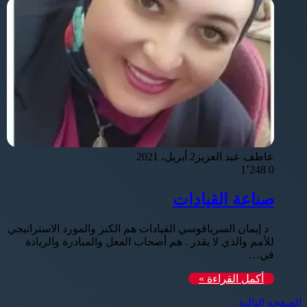
عاطف عبد العزيز
2 أبريل، 2021
1٬248
0
صناعة القيادات
د إيمان السرياقوسي القيادات هم الكنز والمورد الاستراتيجي
للأمم والذي لا يقدر . هم أصحاب الفعل والمبادرة والريادة
في…
أكمل القراءة »
الصفحة التالية