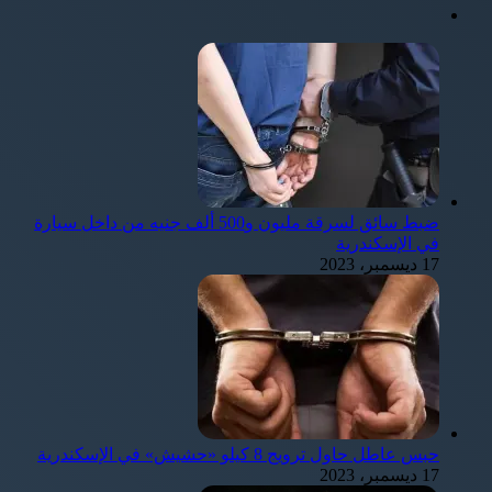
ضبط سائق لسرقة مليون و500 ألف جنيه من داخل سيارة
في الإسكندرية
17 ديسمبر، 2023
حبس عاطل حاول ترويج 8 كيلو «حشيش» في الإسكندرية
17 ديسمبر، 2023