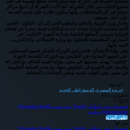
بمصانع الشركة فى الخارج، كما سيتم إتاحة مناهج تعليمية فى علم
تصنيع التابلت من خلال الشركة، كما أكدت الشركة أن لديها مراكز
صيانة فى كل المحافظات، وأنها ستكون قادرة على تقديم الخدمة
على أعلى مستوى.
وأشار وزير التربية والتعليم والتعليم الفنى إلى أن “التابلت” الجديد
الذى تسلمت الوزارة عينات منه به إمكانات جيدة، معرباُ عن اهتمام
الوزارة بتدريس المناهج الخاصة بصناعة أجهزة “التابلت” فى
المدارس المتخصصة بالتعاون مع وزارة الاتصالات، وكذا التدريب
الجيد عليها.
وفي نهاية الاجتماع، تقدم رئيس الوزراء بالشكر لجميع المسئولين
على الجهود المبذولة في التفاوض مع الشركة المُصنعة لأجهزة
“التابلت” بهدف تصنيعها في مصر، مؤكداً أهمية التعاقد مع الشركة،
والعمل على التوسع في التفاوض معها، بما يخدم العملية التعليمية
في مصر، وفي الوقت نفسه توطين الصناعات المختلفة
الوسوم
جريده المصرى الديمقراطى الجديد
8 فبراير، 2021
1٬222
0
فيسبوك
تويتر
لينكدإن
بينتيريست
Odnoklassniki
بوكيت
اظهر المزيد
شاركها
فيسبوك
تويتر
لينكدإن
بينتيريست