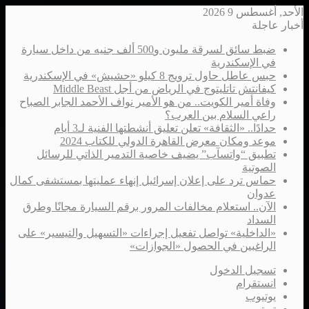
الأحد, أغسطس 9 2026
أخبار عاجلة
ضبط سائق لسرقة مليون و500 ألف جنيه من داخل سيارة
في الإسكندرية
حبس عاطل حاول ترويج 8 كيلو «حشيش» في الإسكندرية
كيفانتش تاتليتوج في الرياض من أجل Middle Beast
وفاة أمير الكويت.. من هو الأمير نواف الأحمد الجابر الصباح
راعي السلام بين العرب؟
حدادًا.. «الثقافة» تعلن تعليق أنشطتها الفنية لـ3 أيام
موعد ومكان معرض القاهرة الدولي للكتاب 2024
تطبيق “واتسآب” يضيف خاصية التدمير الذاتي للرسائل
الصوتية
حماس ترد على إعلان إسرائيل إنهاء عمليتها بمستشفى كمال
عدوان
الآن.. استعلام مخالفات المرور برقم السيارة مجانًا وطرق
السداد
«الداخلية» تواصل تفعيل إجراءات «التسهيل والتيسير» على
الراغبين في الحصول «الجوازات»
تسجيل الدخول
انستقرام
يوتيوب