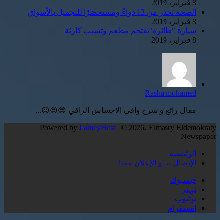
8 فبراير، 2019
الصحة تحذر من 13 دواءً ومستحضرًا للتجميل بالأسواق
8 فبراير، 2019
سيارة "طائرة"تقتحم مطعم وتسبب كارثة
8 فبراير، 2019
Rasha mohamed
مقال رائع و شرح وافي الاحساس الراقي 😍😍😍...
Powered by
LameyHost
| © 2026، Elmasry Eldemokraty
Newspaper
الرئيسية
الإتصال بنا و الإعلان معنا
فيسبوك
تويتر
يوتيوب
انستقرام