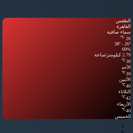
الطقس
القاهرة
سماء صافية
℃
26
38º - 26º
69%
2.79 كيلومتر/ساعة
℃
38
الأحد
℃
39
الأثنين
℃
40
الثلاثاء
℃
42
الأربعاء
℃
40
الخميس