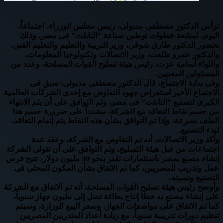
ترأس الدكتور مصطفى مدبولى، رئيس مجلس الوزراء، اجتماعاً،
اليوم، لمتابعة خطوات توطين صناعة “التابلت” فى مصر، وذلك
بحضور الدكتور طارق شوقى، وزير التربية والتعليم والتعليم الفنى،
والدكتور عمرو طلعت، وزير الاتصالات وتكنولوجيا المعلومات،
واللواء أسامة عزت، رئيس هيئة تسليح القوات المسلحة، وعدد من
المسئولين المعنيين.
وفى بداية الاجتماع، قال الدكتور مصطفى مدبولى: سبق فى
الاجتماع الأخير استعراض جهود التفاوض مع إحدى الشركات العالمية
الكبرى لتصنيع “التابلت” فى مصر، وتم التوافق على أن يتم الانتهاء
من حسم نقاط التعاقد مع الشركة، مشدداً على ضرورة حسم هذا
الملف بسرعة، وإذا تم التوافق بشأن هذه النقاط يتم إتمام التعاقد،
لبدء التصنيع.
وأكد وزير الاتصالات، أنه تم التفاوض مع الشركة، وعقد عدة
اجتماعات من قبل هيئة التسليح، وتم التوافق على أن تتولى الشركة
إنشاء مصنع بمصر باستثمارات تقدر بنحو 30 مليون دولار، تتيح فرص
عمل وتدريب للمصريين، كما تم الاتفاق بشأن المكون المحلى فى
التصنيع ونسبته.
وأوضح رئيس هيئة تسليح القوات المسلحة، أنه تم الاتفاق مع الشركة
على إنشاء مصنع به خطا إنتاج بطاقة تصل إلى مليون جهاز سنوياً،
كما تم الاتفاق على مواصفات الجهاز، وسعر البيع للوزارة، وسيتم
تنظيم دورات تدريبية سنوياً، مع زيادة أعداد المتدربين المصريين