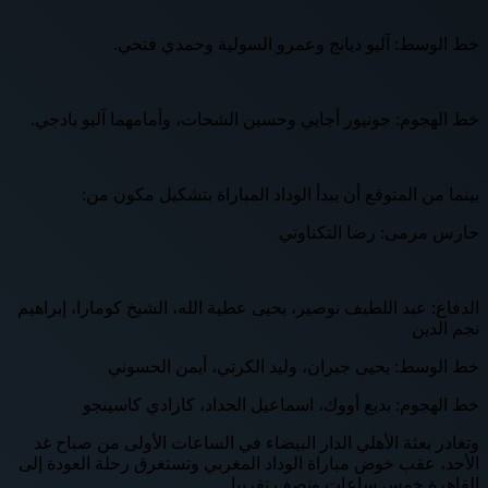
خط الوسط: آليو ديانج وعمرو السولية وحمدي فتحي.
خط الهجوم: جونيور أجايي وحسين الشحات، وأمامهما آليو بادجي.
بينما من المتوقع أن يبدأ الوداد المباراة بتشكيل مكون من:
حارس مرمى: رضا التكناوتي
الدفاع: عبد اللطيف نوصير، يحيى عطية الله، الشيخ كومارا، إبراهيم
نجم الدين
خط الوسط: يحيى جبران، وليد الكرتي، أيمن الحسوني
خط الهجوم: بديع أووك، اسماعيل الحداد، كازادي كاسينجو
وتغادر بعثة الأهلي الدار البيضاء في الساعات الأولى من صباح غد
الأحد، عقب خوض مباراة الوداد المغربي وتستغرق رحلة العودة إلى
القاهرة خمس ساعات ونصف تقريبا.