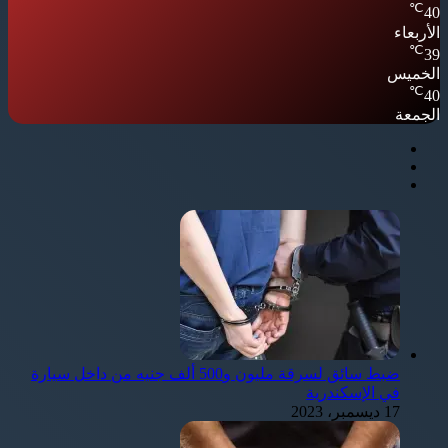
℃
40
الأربعاء
℃
39
الخميس
℃
40
الجمعة
ضبط سائق لسرقة مليون و500 ألف جنيه من داخل سيارة
في الإسكندرية
17 ديسمبر، 2023