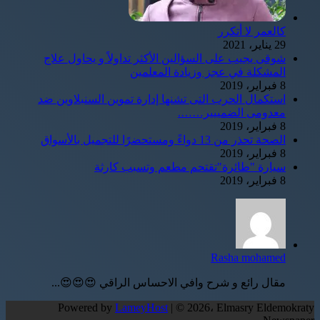
كالعمر لا أتكرر
29 يناير، 2021
شوقى يجيب على السؤالين الأكثر تداولاً و يحاول علاج
المشكلة في عجز وزيادة المعلمين
8 فبراير، 2019
استكمال الحرب التى تشنها إدارة تموين السنبلاوين ضد
معدومى الضمييير…….
8 فبراير، 2019
الصحة تحذر من 13 دواءً ومستحضرًا للتجميل بالأسواق
8 فبراير، 2019
سيارة "طائرة"تقتحم مطعم وتسبب كارثة
8 فبراير، 2019
Rasha mohamed
مقال رائع و شرح وافي الاحساس الراقي 😍😍😍...
Powered by
LameyHost
| © 2026، Elmasry Eldemokraty