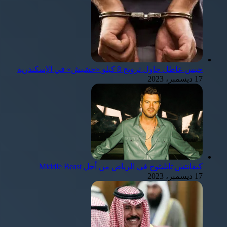
حبس عاطل حاول ترويج 8 كيلو «حشيش» في الإسكندرية
17 ديسمبر، 2023
كيفانتش تاتليتوج في الرياض من أجل Middle Beast
17 ديسمبر، 2023