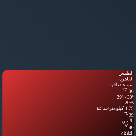
الطقس
القاهرة
سماء صافية
℃
36
39º - 30º
20%
1.75 كيلومتر/ساعة
℃
39
الأثنين
℃
40
الثلاثاء