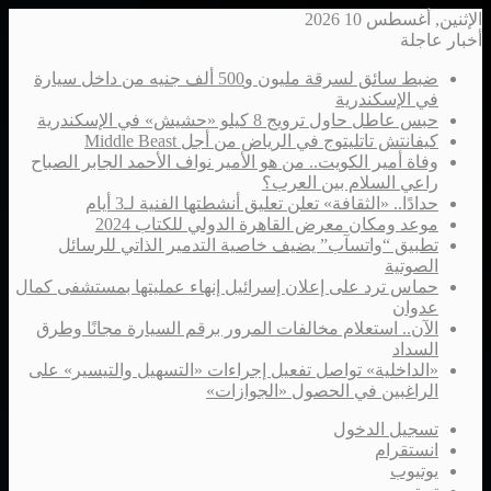
الإثنين, أغسطس 10 2026
أخبار عاجلة
ضبط سائق لسرقة مليون و500 ألف جنيه من داخل سيارة
في الإسكندرية
حبس عاطل حاول ترويج 8 كيلو «حشيش» في الإسكندرية
كيفانتش تاتليتوج في الرياض من أجل Middle Beast
وفاة أمير الكويت.. من هو الأمير نواف الأحمد الجابر الصباح
راعي السلام بين العرب؟
حدادًا.. «الثقافة» تعلن تعليق أنشطتها الفنية لـ3 أيام
موعد ومكان معرض القاهرة الدولي للكتاب 2024
تطبيق “واتسآب” يضيف خاصية التدمير الذاتي للرسائل
الصوتية
حماس ترد على إعلان إسرائيل إنهاء عمليتها بمستشفى كمال
عدوان
الآن.. استعلام مخالفات المرور برقم السيارة مجانًا وطرق
السداد
«الداخلية» تواصل تفعيل إجراءات «التسهيل والتيسير» على
الراغبين في الحصول «الجوازات»
تسجيل الدخول
انستقرام
يوتيوب