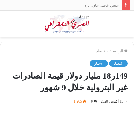
حبس عاطل حاول ترويج 8 كيلو «حشيش» في الإسكندرية
الق
الرئيسية
/
اقتصاد
اقتصاد
الأخبار
149ر18 مليار دولار قيمة الصادرات
غير البترولية خلال 9 شهور
15 أكتوبر، 2020
0
1٬205