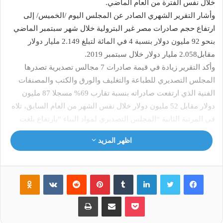
خلال نفس الفترة من العام الماضي.
وأشار التقرير الشهري الصادر عن المجلس اليوم /الخميس/ إلى
ارتفاع حجم صادرات مصر غير البترولية خلال شهر سبتمبر الماضي
بنحو 92 مليون دولار بنسبة 4 في المائة لتبلغ 2.149 مليار دولار
مقابل2.058 مليار دولار خلال سبتمبر 2019.
وأكد التقرير زيادة في قيمة صادرات 7 مجالس تصديرية تصدرها
المجلس التصديري للطباعة والتغليف والورق والكتب والمصنفات
الفنية الذي ارتفعت صادراته بنسبة تقارب 69% مسجلا 87 مليون
دولار مقابل 52 مليون دولار خلال نفس الشهر من العام السابق، تلاه
في المرتبة الثانية “المجلس التصديري لمواد البناء “بارتفاع بلغت
نسبته 34% ليسجل 559 مليون دولار خلال سبتمبر الماضي مقارنة
اظهر المزيد
بـنحو417 مليون دولار فى سبتمبر 2019.
وشهدت صادرات المجلس التصديري للأثاث ارتفاعا بنسبة 28%
مسجلا 24 مليون دولار مقابل 19 مليون دولار، يليه المجلس
فيسبوك
تويتر
لينكدإن
‏Tumblr
بينتيريست
‏Reddit
‏VKontakte
Odnoklassniki
التصديري للصناعات اليدوية ليصبح 21 مليون دولار خلال مقابل 19
بوكيت
مشاركة عبر البريد
طباعة
مليون دولار أى بزيادة قدرها 12%، وارتفعت صادرات “المجلس
التصديري للمفروشات بنحو 8% لتسجل 43 مليون دولار مقارنة
بنحو40 مليون دولار، كما ارتفعت صادرات كل من: المجلس