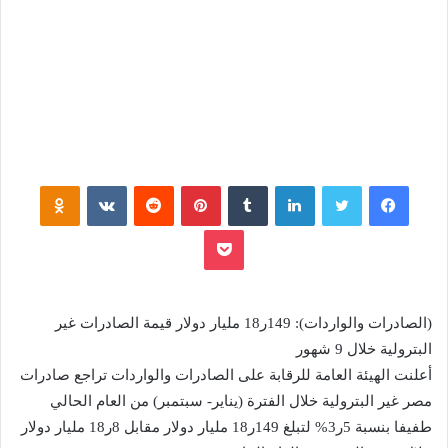
فيسبوك
تويتر
لينكدإن
‏Tumblr
بينتيريست
‏Reddit
‏VKontakte
Odnoklassniki
بوكيت
(الصادرات والواردات): 149ر18 مليار دولار قيمة الصادرات غير
البترولية خلال 9 شهور
أعلنت الهيئة العامة للرقابة على الصادرات والواردات تراجع صادرات
مصر غير البترولية خلال الفترة (يناير- سبتمبر) من العام الحالي
طفيفا بنسبة 5ر3% لتبلغ 149ر18 مليار دولار مقابل 8ر18 مليار دولار