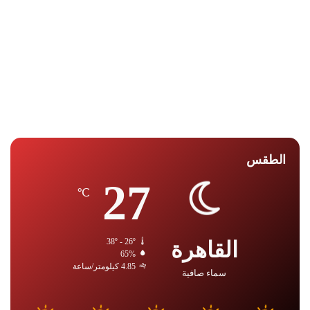
الطقس
27
℃
القاهرة
38º - 26º
65%
4.85 كيلومتر/ساعة
سماء صافية