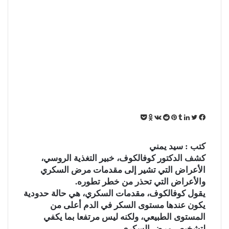
ف
ت
ل
ب
O
ب
ي
و
ي
T
ي
R
V
d
و
س
ي
ن
u
ن
e
K
n
ك
كتب : سيد يمني
ب
ت
ك
m
ت
d
o
o
ي
كشف الدكتور كوفالكوف، خبير التغذية الروسي،
و
ر
د
b
ي
d
n
k
ت
الأعراض التي تشير إلى مقدمات مرض السكري
ك
إ
l
ر
i
t
l
والأعراض التي تحذر من خطر تطوره.
ن
r
ي
t
a
a
يقول كوفالكوف، مقدمات السكري، هي حالة حدودية
س
k
s
ت
t
s
يكون عندها مستوى السكر في الدم أعلى من
n
e
المستوى الطبيعي، ولكنه ليس مرتفعا بما يكفي
i
لتشخيص مرض السكري.