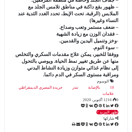
– جفاف الجلد وخاصة في منطقة المرفقين.
– ظهور بقع داكنة في مناطق تلامس الجلد مع
الملابس (الرقبة، تحت الإبط، تحدد الغدد الثدية عند
النساء وغيرها)
– ضعف مستمر وتعب وصداع.
– فقدان الوزن مع زيادة الشهية
-وخز وتنميل اليدين والقدمين.
– سوء النوم.
ووفقا للخبير، يمكن علاج مقدمات السكري والتخلص
منها عن طريق تغيير نمط الحياة. ويوصي بالتحول
إلى نظام غذائي متوازن وزيادة النشاط البدني
ومراقبة مستوى السكر في الدم دائما.
الوسوم
10
بالإصابة
تنذر
جريدة المصري الديمقراطي
علامات
0
16
12 أكتوبر، 2020
ف
ت
ل
ب
O
ب
ي
و
ي
T
اظهر المزيد
ي
R
V
d
و
س
ي
ن
شاركها
u
ن
e
K
n
ك
ب
ف
ت
ت
ل
ك
m
ت
ب
d
o
o
O
ي
ب
م
ط
ي
و
ر
و
ي
د
b
T
ي
ي
d
R
n
V
k
d
و
ت
ش
ب