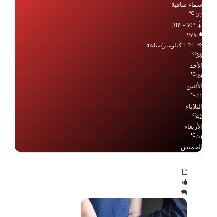
سماء صافية
℃
37
38º - 30º
25%
1.21 كيلومتر/ساعة
℃
38
الأحد
℃
39
الأثنين
℃
41
الثلاثاء
℃
42
الأربعاء
℃
40
الخميس