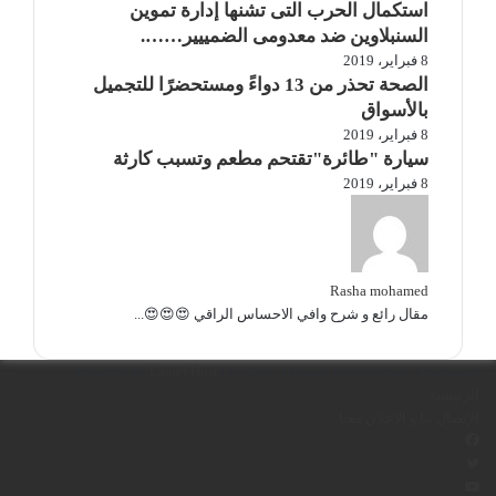
استكمال الحرب التى تشنها إدارة تموين
السنبلاوين ضد معدومى الضمييير…….
8 فبراير، 2019
الصحة تحذر من 13 دواءً ومستحضرًا للتجميل
بالأسواق
8 فبراير، 2019
سيارة "طائرة"تقتحم مطعم وتسبب كارثة
8 فبراير، 2019
Rasha mohamed
مقال رائع و شرح وافي الاحساس الراقي 😍😍😍...
Powered by
LameyHost
| © 2026، Elmasry Eldemokraty Newspaper
الرئيسية
الإتصال بنا و الإعلان معنا
فيسبوك
تويتر
يوتيوب