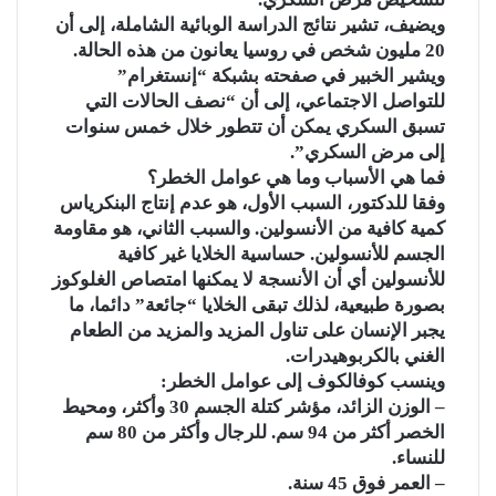
k
ويضيف، تشير نتائج الدراسة الوبائية الشاملة، إلى أن
i
20 مليون شخص في روسيا يعانون من هذه الحالة.
ويشير الخبير في صفحته بشبكة “إنستغرام”
للتواصل الاجتماعي، إلى أن “نصف الحالات التي
تسبق السكري يمكن أن تتطور خلال خمس سنوات
إلى مرض السكري”.
فما هي الأسباب وما هي عوامل الخطر؟
وفقا للدكتور، السبب الأول، هو عدم إنتاج البنكرياس
كمية كافية من الأنسولين. والسبب الثاني، هو مقاومة
الجسم للأنسولين. حساسية الخلايا غير كافية
للأنسولين أي أن الأنسجة لا يمكنها امتصاص الغلوكوز
بصورة طبيعية، لذلك تبقى الخلايا “جائعة” دائما، ما
يجبر الإنسان على تناول المزيد والمزيد من الطعام
الغني بالكربوهيدرات.
وينسب كوفالكوف إلى عوامل الخطر:
– الوزن الزائد، مؤشر كتلة الجسم 30 وأكثر، ومحيط
الخصر أكثر من 94 سم. للرجال وأكثر من 80 سم
للنساء.
– العمر فوق 45 سنة.