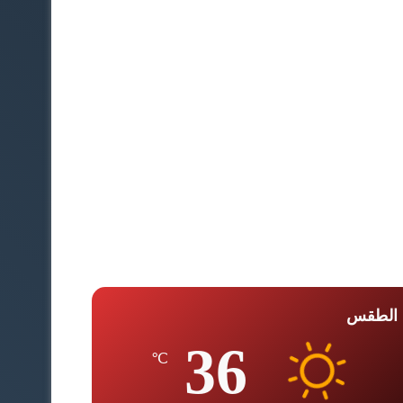
الطقس
36
℃