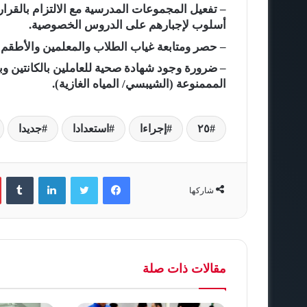
أسلوب لإجبارهم على الدروس الخصوصية.
– حصر ومتابعة غياب الطلاب والمعلمين والأطقم ال
– ضرورة وجود شهادة صحية للعاملين بالكانتين و
المممنوعة (الشيبسي/ المياه الغازية).
٢٥
إجراءا
استعدادا
جديدا
فيسبوك
تويتر
لينكدإن
‏Tumblr
شاركها
مقالات ذات صلة