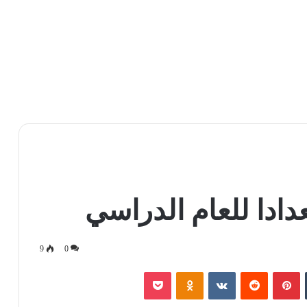
9
0
‏Tumblr
بينتيريست
‏Reddit
‏VKontakte
Odnoklassniki
بوكيت