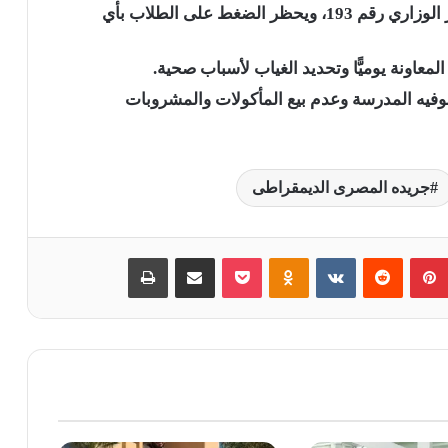
– تفعيل المجموعات المدرسية مع الالتزام بالقرار الوزاري رقم 193، ويحظر الضغط على الطلاب بأي
معاونة يوميًّا وتحديد الغياب لأسباب صحية.
بوفيه المدرسة وعدم بيع المأكولات والمشروبات
جريده المصرى الديمقراطى
بينتيريست
‏Reddit
‏VKontakte
Odnoklassniki
بوكيت
مشاركة عبر البريد
طباعة