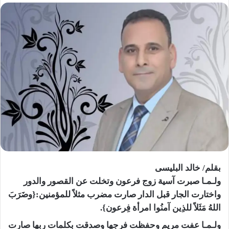
بقلم/ خالد البليسى
ولـمـا صبرت آسية زوج فرعون وتخلت عن القصور والدور
واختارت الجار قبل الدار صارت مضرب مثلاً للمؤمنين:{وضَرَبَ
اللهُ مَثَلاً للذِين آمنُوا امرأة فِرعون}.
ولـمـا عفت مريم وحفظت فرجها وصدقت بكلمات ربها صارت