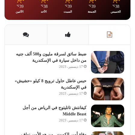
39
38
39
39
38
℃
℃
℃
℃
℃
الخميس
الجمعة
السبت
الأحد
الأثنين
ضبط سائق لسرقة مليون و500 ألف جنيه
من داخل سيارة في الإسكندرية
17 ديسمبر، 2023
حبس عاطل حاول ترويج 8 كيلو «حشيش»
في الإسكندرية
17 ديسمبر، 2023
كيفانتش تاتليتوج في الرياض من أجل
Middle Beast
17 ديسمبر، 2023
وفاة أمير الكويت.. من هو الأمير نواف