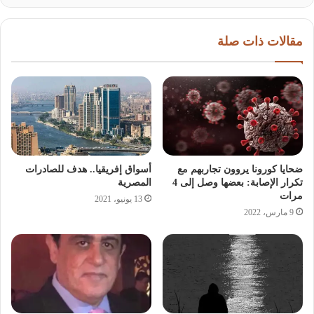
الذم فاحذر من العنكبوت ثلاثاً: ضعف البنيان، وهشاشة
الأركان، وعدم الإتقان.
مقالات ذات صلة
جريدة المصري الديمقراطي الجديد
ضحايا كورونا يروون تجاربهم مع
أسواق إفريقيا.. هدف للصادرات
تكرار الإصابة: بعضها وصل إلى 4
المصرية
مرات
13 يونيو، 2021
9 مارس، 2022