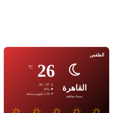
الطقس
26
℃
القاهرة
38º - 25º
65%
2.34 كيلومتر/ساعة
سماء صافية