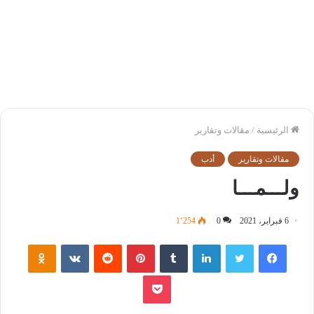
الرئيسية
/
مقالات وتقارير
مقالات وتقارير
أدب
ولـــمـــا
6 فبراير، 2021
0
1٬254
فيسبوك
تويتر
لينكدإن
‏Tumblr
بينتيريست
‏Reddit
‏VKontakte
Odnoklassniki
بوكيت