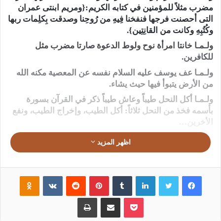
مضرب مثلاً للمؤمنين في كتابه الكريم:{ومريم ابنتى عمران
التى أحصنت فرجها فنفخنا فِيهِ من رُوحِنا وصدقت بِكلِمات ربها
وكُتُبِهِ وكانت من القانِتِين}.
ولـمـا خانتا امرأة نوح ولوط الدعوة صارتا مضرب مثل
للكافرين.
ولـمـا عف يوسف عليه السلام نفسه عن المعصية مكنه الله
من الأرض يتبوأ فيها حيث يشاء.
ولـمـا أكل النحل طيباً وعاش طيباً ذكر في القرآن بسورة
بأسمه فخذ من النحل ثلاثاً: أكل الطيب، وإخراج الطيب، ونفع
الأخرين…
ولـمـا ثابرت النمل وتعاونت ذُكرت في القرآن بسورة بأسمها
اظهر المزيد
فخذ من النمل ثلاثاً: أدأب في العمل، وإعادة المحاولة،
وتصحيح الخطأ وحسن التعاون والتنظيم.
ولـمـا عاش الذباب خسيئاً ولا يقع إلا على الجرح، عاش ممقوتاً
فيسبوك
تويتر
لينكدإن
‏Tumblr
بينتيريست
‏Reddit
‏VKontakte
Odnoklassniki
فأحذر من الذباب ثلاثاً: خسة الطباع، ودنو الهمة، وهبوط
المنزلة.
بوكيت
مشاركة عبر البريد
طباعة
ولـمـا بنت العنكبوت بيتاً هشاً هزيلاً ذكرت في القرآن على وجه