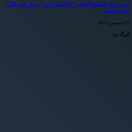
زينة تروج لفيلمها الجديد “الإسكندراني”: مش قمر اللي
تتاخد غصب
17 ديسمبر، 2023
اترك رد