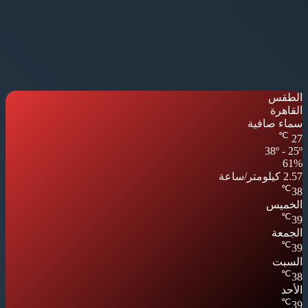
الطقس
القاهرة
سماء صافية
℃
27
38º - 25º
61%
2.57 كيلومتر/ساعة
℃
38
الخميس
℃
39
الجمعة
℃
39
السبت
℃
38
الأحد
℃
39