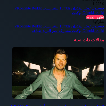
1٬227
0
فيسبوك
تويتر
لينكدإن
بينتيريست
Odnoklassniki
بوكيت
اظهر المزيد
شاركها
فيسبوك
تويتر
لينكدإن
بينتيريست
Odnoklassniki
بوكيت
مشاركة عبر البريد
طباعة
مقالات ذات صلة