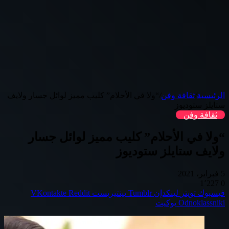
الرئيسية
/
ثقافة وفن
/
“ولا في الأحلام” كليب مميز لوائل جسار ولايف
ستايلز ستوديوز
ثقافة وفن
“ولا في الأحلام” كليب مميز لوائل جسار
ولايف ستايلز ستوديوز
5 فبراير، 2021
1٬227
0
فيسبوك
تويتر
لينكدإن
بينتيريست
Odnoklassniki
بوكيت