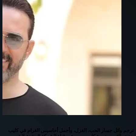
ترجم وائل جسار الحب، الغزل، وأجمل أحاسيس الغرام في كليب