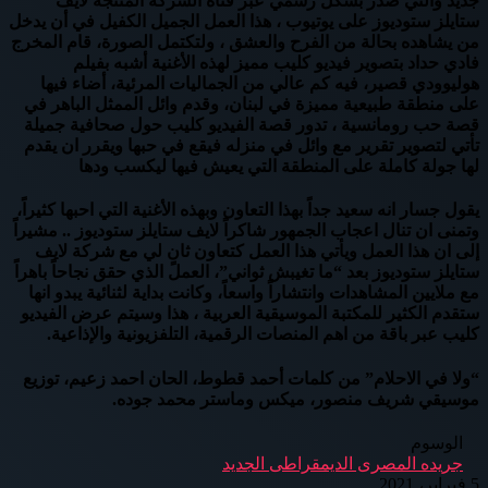
جديد والتي صدر بشكل رسمي عبر قناة الشركة المنتجة لايف
ستايلز ستوديوز على يوتيوب ، هذا العمل الجميل الكفيل في أن يدخل
من يشاهده بحالة من الفرح والعشق ، ولتكتمل الصورة، قام المخرج
فادي حداد بتصوير فيديو كليب مميز لهذه الأغنية أشبه بفيلم
هوليوودي قصير، فيه كم عالي من الجماليات المرئية، أضاء فيها
على منطقة طبيعية مميزة في لبنان، وقدم وائل الممثل الباهر في
قصة حب رومانسية ، تدور قصة الفيديو كليب حول صحافية جميلة
تأتي لتصوير تقرير مع وائل في منزله فيقع في حبها ويقرر ان يقدم
لها جولة كاملة على المنطقة التي يعيش فيها ليكسب ودها
يقول جسار انه سعيد جداً بهذا التعاون وبهذه الأغنية التي احبها كثيراً،
وتمنى ان تنال اعجاب الجمهور شاكراً لايف ستايلز ستوديوز .. مشيراً
إلى ان هذا العمل ويأتي هذا العمل كتعاون ثانٍ لي مع شركة لايف
ستايلز ستوديوز بعد “ما تغيبش ثواني”، العمل الذي حقق نجاحاً باهراً
مع ملايين المشاهدات وانتشاراً واسعاً، وكانت بداية لثنائية يبدو انها
ستقدم الكثير للمكتبة الموسيقية العربية ، هذا وسيتم عرض الفيديو
كليب عبر باقة من اهم المنصات الرقمية، التلفزيونية والإذاعية.
“ولا في الاحلام” من كلمات أحمد قطوط، الحان احمد زعيم، توزيع
موسيقي شريف منصور، ميكس وماستر محمد جوده.
الوسوم
جريده المصرى الديمقراطى الجديد
5 فبراير، 2021