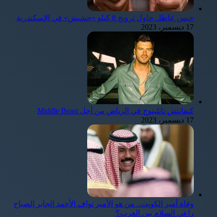
حبس عاطل حاول ترويج 8 كيلو «حشيش» في الإسكندرية
17 ديسمبر، 2023
كيفانتش تاتليتوج في الرياض من أجل Middle Beast
17 ديسمبر، 2023
وفاة أمير الكويت.. من هو الأمير نواف الأحمد الجابر الصباح
راعي السلام بين العرب؟