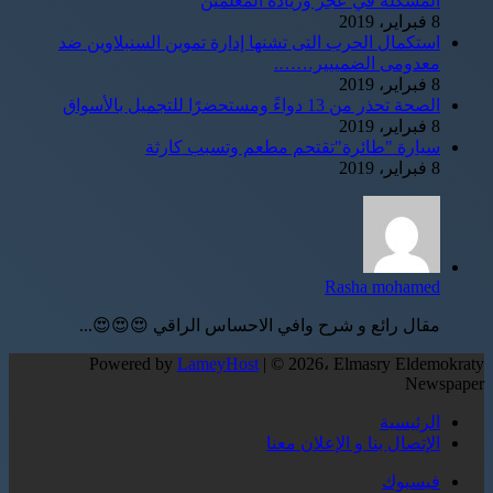
المشكلة في عجز وزيادة المعلمين
8 فبراير، 2019
استكمال الحرب التى تشنها إدارة تموين السنبلاوين ضد
معدومى الضمييير…….
8 فبراير، 2019
الصحة تحذر من 13 دواءً ومستحضرًا للتجميل بالأسواق
8 فبراير، 2019
سيارة "طائرة"تقتحم مطعم وتسبب كارثة
8 فبراير، 2019
Rasha mohamed
مقال رائع و شرح وافي الاحساس الراقي 😍😍😍...
Powered by
LameyHost
| © 2026، Elmasry Eldemokraty
Newspaper
الرئيسية
الإتصال بنا و الإعلان معنا
فيسبوك