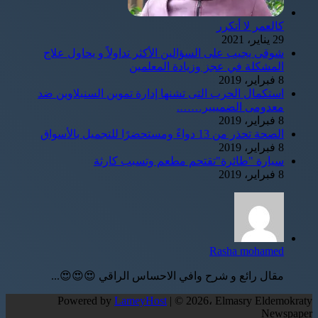
كالعمر لا أتكرر
29 يناير، 2021
شوقى يجيب على السؤالين الأكثر تداولاً و يحاول علاج
المشكلة في عجز وزيادة المعلمين
8 فبراير، 2019
استكمال الحرب التى تشنها إدارة تموين السنبلاوين ضد
معدومى الضمييير…….
8 فبراير، 2019
الصحة تحذر من 13 دواءً ومستحضرًا للتجميل بالأسواق
8 فبراير، 2019
سيارة "طائرة"تقتحم مطعم وتسبب كارثة
8 فبراير، 2019
Rasha mohamed
مقال رائع و شرح وافي الاحساس الراقي 😍😍😍...
Powered by
LameyHost
| © 2026، Elmasry Eldemokraty
Newspaper