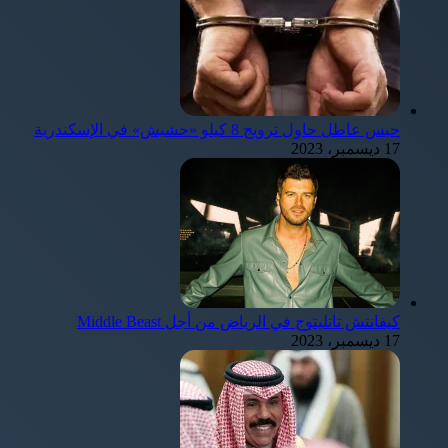
حبس عاطل حاول ترويج 8 كيلو «حشيش» في الإسكندرية
17 ديسمبر، 2023
كيفانتش تاتليتوج في الرياض من أجل Middle Beast
17 ديسمبر، 2023