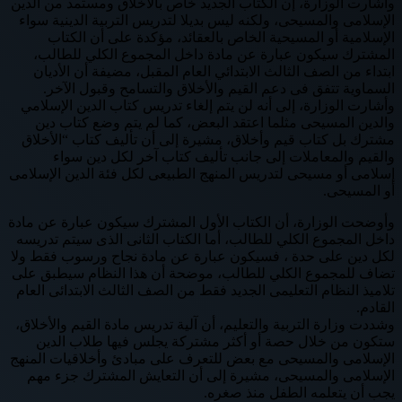
وأشارت الوزارة، إن الكتاب الجديد خاص بالأخلاق ومستمد من الدين
الإسلامى والمسيحى، ولكنه ليس بديلا لتدريس التربية الدينية سواء
الإسلامية أو المسيحية الخاص بالعقائد، مؤكدة على أن الكتاب
المشترك سيكون عبارة عن مادة داخل المجموع الكلي للطالب،
ابتداء من الصف الثالث الابتدائي العام المقبل، مضيفة أن الأديان
السماوية تتفق فى دعم القيم والأخلاق والتسامح وقبول الآخر.
وأشارت الوزارة، إلى أنه لن يتم إلغاء تدريس كتاب الدين الإسلامي
والدين المسيحى مثلما اعتقد البعض، كما لم يتم وضع كتاب دين
مشترك بل كتاب قيم وأخلاق، مشيرة إلى أن تأليف كتاب “الأخلاق
والقيم والمعاملات إلى جانب تأليف كتاب آخر لكل دين سواء
إسلامى أو مسيحى لتدريس المنهج الطبيعى لكل فئة الدين الإسلامى
أو المسيحى.
وأوضحت الوزارة، أن الكتاب الأول المشترك سيكون عبارة عن مادة
داخل المجموع الكلي للطالب، أما الكتاب الثانى الذى سيتم تدريسه
لكل دين على حدة ، فسيكون عبارة عن مادة نجاح ورسوب فقط ولا
تضاف للمجموع الكلي للطالب، موضحة أن هذا النظام سيطبق على
تلاميذ النظام التعليمى الجديد فقط من الصف الثالث الابتدائى العام
القادم.
وشددت وزارة التربية والتعليم، أن آلية تدريس مادة القيم والأخلاق،
ستكون من خلال حصة أو أكثر مشتركة يجلس فيها طلاب الدين
الإسلامى والمسيحى مع بعض للتعرف على مبادئ وأخلاقيات المنهج
الإسلامى والمسيحى، مشيرة إلى أن التعايش المشترك جزء مهم
يجب أن يتعلمه الطفل منذ صغره.