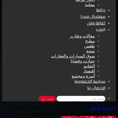
محلية
رياضة
سوشيال ميديا
ثقافة وفن
المزيد
مقالات وتقارير
مطبخ
طقس
صحة
سوق السيارات والعقارات
حوادث وقضايا
التعليم
اقتصاد
أسرة ومجتمع
سياسة الخصوصية
الإتصال بنا
بحث عن
الرئيسية
/
الأخبار
/
وزير التربية والتعليم : يجرى الآن مراجعة كتاب
القيم و الأخلاق للصف الثالث الابتدائي بعد الانتهاء من تأليفه