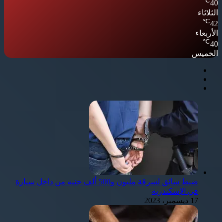
℃
40
الثلاثاء
℃
42
الأربعاء
℃
40
الخميس
ضبط سائق لسرقة مليون و500 ألف جنيه من داخل سيارة
في الإسكندرية
17 ديسمبر، 2023