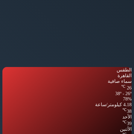
الطقس
القاهرة
سماء صافية
℃
26
38º - 26º
78%
4.18 كيلومتر/ساعة
℃
38
الأحد
℃
39
الأثنين