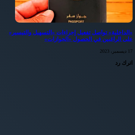
«الداخلية» تواصل تفعيل إجراءات «التسهيل والتيسير»
على الراغبين في الحصول «الجوازات»
17 ديسمبر، 2023
اترك رد