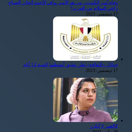
وفاة أمير الكويت.. من هو الأمير نواف الأحمد الجابر الصباح
راعي السلام بين العرب؟
17 ديسمبر، 2023
حدادًا.. «الثقافة» تعلن تعليق أنشطتها الفنية لـ3 أيام
17 ديسمبر، 2023
كالعمر لا أتكرر
29 يناير، 2021