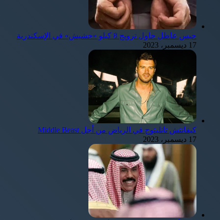
حبس عاطل حاول ترويج 8 كيلو «حشيش» في الإسكندرية
17 ديسمبر، 2023
كيفانتش تاتليتوج في الرياض من أجل Middle Beast
17 ديسمبر، 2023