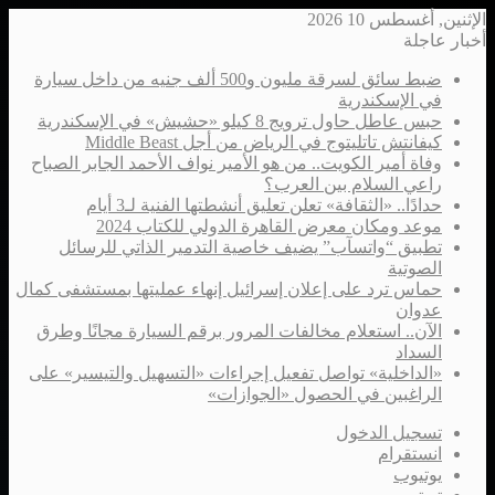
الإثنين, أغسطس 10 2026
أخبار عاجلة
ضبط سائق لسرقة مليون و500 ألف جنيه من داخل سيارة
في الإسكندرية
حبس عاطل حاول ترويج 8 كيلو «حشيش» في الإسكندرية
كيفانتش تاتليتوج في الرياض من أجل Middle Beast
وفاة أمير الكويت.. من هو الأمير نواف الأحمد الجابر الصباح
راعي السلام بين العرب؟
حدادًا.. «الثقافة» تعلن تعليق أنشطتها الفنية لـ3 أيام
موعد ومكان معرض القاهرة الدولي للكتاب 2024
تطبيق “واتسآب” يضيف خاصية التدمير الذاتي للرسائل
الصوتية
حماس ترد على إعلان إسرائيل إنهاء عمليتها بمستشفى كمال
عدوان
الآن.. استعلام مخالفات المرور برقم السيارة مجانًا وطرق
السداد
«الداخلية» تواصل تفعيل إجراءات «التسهيل والتيسير» على
الراغبين في الحصول «الجوازات»
تسجيل الدخول
انستقرام
يوتيوب