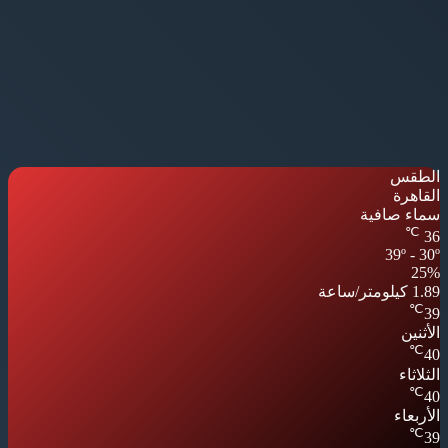
الطقس
القاهرة
سماء صافية
℃
36
39º - 30º
25%
1.89 كيلومتر/ساعة
℃
39
الأثنين
℃
40
الثلاثاء
℃
40
الأربعاء
℃
39