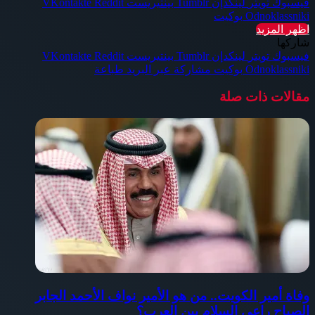
فيسبوك
تويتر
لينكدإن
بينتيريست
Odnoklassniki
بوكيت
اظهر المزيد
شاركها
فيسبوك
تويتر
لينكدإن
بينتيريست
Odnoklassniki
بوكيت
مشاركة عبر البريد
طباعة
مقالات ذات صلة
وفاة أمير الكويت.. من هو الأمير نواف الأحمد الجابر
الصباح راعي السلام بين العرب؟