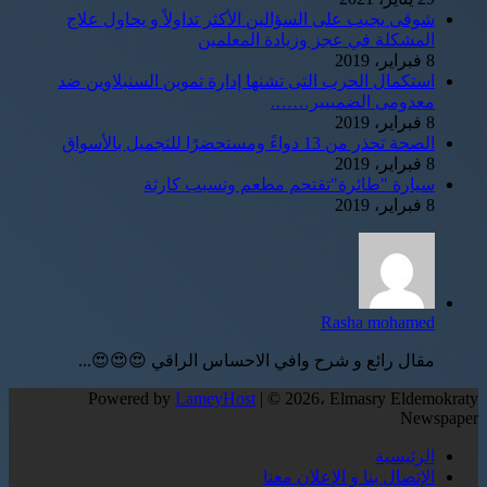
شوقى يجيب على السؤالين الأكثر تداولاً و يحاول علاج
المشكلة في عجز وزيادة المعلمين
8 فبراير، 2019
استكمال الحرب التى تشنها إدارة تموين السنبلاوين ضد
معدومى الضمييير…….
8 فبراير، 2019
الصحة تحذر من 13 دواءً ومستحضرًا للتجميل بالأسواق
8 فبراير، 2019
سيارة "طائرة"تقتحم مطعم وتسبب كارثة
8 فبراير، 2019
Rasha mohamed
مقال رائع و شرح وافي الاحساس الراقي 😍😍😍...
Powered by
LameyHost
| © 2026، Elmasry Eldemokraty
Newspaper
الرئيسية
الإتصال بنا و الإعلان معنا