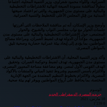
العمرانية، واللواء محمود شعراوى، وزير التنمية المحلية، اجتماعاً
مطولاً لمناقشة مسودة الصيغة النهائية للاشتراطات التخطيطية
والبنائية على مستوى مدن الجمهورية، والتى تم اعتماد صيغتها
المبدئية من قِبَلِ المجلس الأعلى للتخطيط والتنمية العمرانية.
وأوضح وزير الإسكان، أنه تم مناقشة الملاحظات التى أفرزتها
جلسات الحوار مع نواب مجلسى النواب والشيوخ، والحوار
المجتمعى، حول الاشتراطات التخطيطية والبنائية على مستوى مدن
الجمهورية، مؤكداً أن الدولة تهدف لضبط العمران، ومراعاة مصالح
المواطنين، بما يؤدى إلى إيجاد بيئة عمرانية حضارية وصحية تليق
بالمواطن المصرى.
وأكد وزير التنمية المحلية، أن الاشتراطات التخطيطية والبنائية على
مستوى مدن الجمهورية، تهدف لضبط وحوكمة العمران، وتحقيق
الهدف القومى الأول لمصر، وهو مضاعفة مساحة المعمور المصرى،
والالتزام بأسس التصميم وشروط تنفيذ المباني والمنشآت بالأكواد
المصرية، والالتزام بخطوط التنظيم المعتمدة من الجهة الإدارية
المختصة، بما يحافظ على أرواح المواطنين ويوفر لهم بيئة صحية.
الوسوم
جريده المصرى الديمقراطى الجديد
18 مارس، 2021
1٬239
0