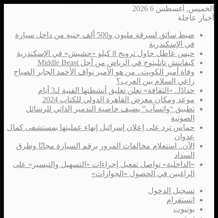
الخميس, أغسطس 6 2026
أخبار عاجلة
ضبط سائق لسرقة مليون و500 ألف جنيه من داخل سيارة
في الإسكندرية
حبس عاطل حاول ترويج 8 كيلو «حشيش» في الإسكندرية
كيفانتش تاتليتوج في الرياض من أجل Middle Beast
وفاة أمير الكويت.. من هو الأمير نواف الأحمد الجابر الصباح
راعي السلام بين العرب؟
حدادًا.. «الثقافة» تعلن تعليق أنشطتها الفنية لـ3 أيام
موعد ومكان معرض القاهرة الدولي للكتاب 2024
تطبيق “واتسآب” يضيف خاصية التدمير الذاتي للرسائل
الصوتية
حماس ترد على إعلان إسرائيل إنهاء عمليتها بمستشفى كمال
عدوان
الآن.. استعلام مخالفات المرور برقم السيارة مجانًا وطرق
السداد
«الداخلية» تواصل تفعيل إجراءات «التسهيل والتيسير» على
الراغبين في الحصول «الجوازات»
تسجيل الدخول
انستقرام
يوتيوب