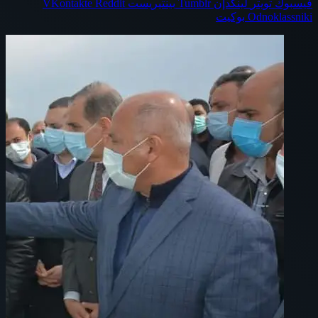
فيسبوك
تويتر
لينكدإن
بينتيريست
Odnoklassniki
بوكيت