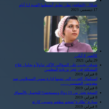
حدادًا.. «الثقافة» تعلن تعليق أنشطتها الفنية لـ3 أيام
17 ديسمبر، 2023
كالعمر لا أتكرر
29 يناير، 2021
شوقى يجيب على السؤالين الأكثر تداولاً و يحاول علاج
المشكلة في عجز وزيادة المعلمين
8 فبراير، 2019
استكمال الحرب التى تشنها إدارة تموين السنبلاوين ضد
معدومى الضمييير…….
8 فبراير، 2019
الصحة تحذر من 13 دواءً ومستحضرًا للتجميل بالأسواق
8 فبراير، 2019
سيارة "طائرة"تقتحم مطعم وتسبب كارثة
8 فبراير، 2019