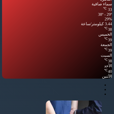
سماء صافية
℃
33
38º - 29º
29%
3.44 كيلومتر/ساعة
℃
38
الخميس
℃
39
الجمعة
℃
39
السبت
℃
38
الأحد
℃
40
الأثنين