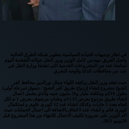
في اطار توجيهات القيادة السياسية بتطوير شبكة الطرق الحالية
واصل الفريق مهندس كامل الوزير وزير النقل جولاته التفقدية اليوم
لمتابعة عدد من المشروعات الخدمية التى تنفذها وزارة النقل في
عدد من محافظات الدلتا والوجه البحري.
حيث تفقد وزير النقل يرافقه اللواء جمال نورالدين محافظ كفر
الشيخ مشروع إنشاء إزدواج طريق كفر الشيخ / دسوق (مرحلة أولى)
بطول 10كم وبتكلفة مليار و26 مليون جنيه والذي يشمل اعمال
انشاء طريق مزدوج بعرض 11.25م وطبان مرصوف بعرض 1 م لكل
اتجاه بعدد 3 حارات وكذلك انشاء عدد 12 كوبرى علوى و استكمال
كوبرى قائم و انشاء عدد 9 انفاق بالاضافة الى اعمال الحمايات حيث
اكد الوزير على ضرورة تكثيف الاعمال للانتهاء من هذا المشروع قبل
30يونيو 2021.