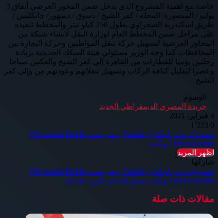
خاصة مع اهمية المشروع الذي يدخل ضمن المحور العرضي أنفاق 3
يوليو / المنصورة/ المحلة / كفر الشيخ / دسوق / دمنهور/ جانكليس /
طريق اسكندرية الصحراوي بطول 250 كيلو متر والمخطط تنفيذه
على مراحل ضمن المخطط العام لوزارة النقل لانشاء شبكة من
المحاور العرضية لتسهيل حركة تنقل المواطنين وحركة التجارة بين
المحافظات كما وجه الوزير مسئولي هيئة السكك الحديدية بزيادة
رحلتين يوميا للقطارات من القاهرة إلى كفر الشيخ والعكس صباحا
وعصرا لتقليل كثافة الركاب وتسهيل تنقلاتهم وعودتهم من وإلى كفر
الشيخ.
الوسوم
جريدة المصري الديمقراطي الجديد
4 فبراير، 2021
1٬223
0
فيسبوك
تويتر
لينكدإن
بينتيريست
Odnoklassniki
بوكيت
اظهر المزيد
شاركها
فيسبوك
تويتر
لينكدإن
بينتيريست
Odnoklassniki
بوكيت
مشاركة عبر البريد
طباعة
مقالات ذات صلة