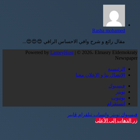
Rasha mohamed
مقال رائع و شرح وافي الاحساس الراقي 😍😍😍...
Powered by
LameyHost
| © 2026، Elmasry Eldemokraty
Newspaper
الرئيسية
الإتصال بنا و الإعلان معنا
فيسبوك
تويتر
يوتيوب
انستقرام
فيسبوك
تويتر
واتساب
تيلقرام
ڤايبر
زر الذهاب إلى الأعلى