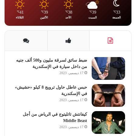
41
39
38
39
33
℃
℃
℃
℃
℃
الجمعة
السبت
الأحد
الأثنين
الثلاثاء
ضبط سائق لسرقة مليون و500 ألف جنيه
من داخل سيارة في الإسكندرية
17 ديسمبر، 2023
حبس عاطل حاول ترويج 8 كيلو «حشيش»
في الإسكندرية
17 ديسمبر، 2023
كيفانتش تاتليتوج في الرياض من أجل
Middle Beast
17 ديسمبر، 2023