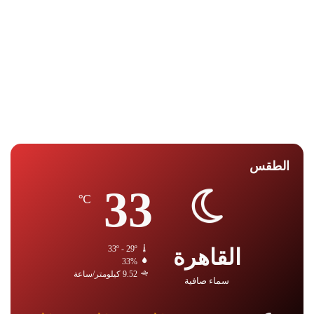
الطقس
33
℃
القاهرة
33º - 29º
33%
9.52 كيلومتر/ساعة
سماء صافية