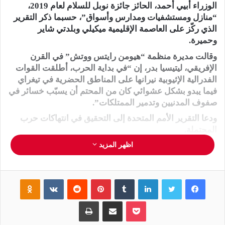
الوزراء أبيي أحمد، الحائز جائزة نوبل للسلام لعام 2019،
“منازل ومستشفيات ومدارس وأسواق”، حسبما ذكر التقرير
الذي ركّز على العاصمة الإقليمية ميكيلي وبلدتي شاير
وحميرة.
وقالت مديرة منظمة “هيومن رايتس ووتش” في القرن
الإفريقي، ليتيسيا بدر، إن “في بداية الحرب، أطلقت القوات
الفدرالية الإثيوبية نيرانها على المناطق الحضرية في تيغراي
فيما يبدو بشكل عشوائي كان من المحتم أن يسبّب خسائر في
صفوف المدنيين وتدمير الممتلكات”.
ودعا التقرير الأمم المتحدة إلى التحقيق في انتهاكات حرب
المحتملة.
وفي 4 تشرين الثاني/نوفمبر أطلق رئيس الوزراء الإثيوبي،
اظهر المزيد
أبيي أحمد، هجوما عسكريا على سلطات تيغراي المنبثقة عن
جبهة تحرير شعب تيغراي، ردا على هجمات شنتها الجبهة على
فيسبوك
تويتر
لينكدإن
‏Tumblr
بينتيريست
‏Reddit
‏VKontakte
Odnoklassniki
معسكرات للجيش الفدرالي.
وأعلن أبيي النصر في 28 تشرين الثاني/نوفمبر بعد الاستيلاء
بوكيت
مشاركة عبر البريد
طباعة
على العاصمة الاقليمية ميكيلي، فيما تعهدت الجبهة بمواصلة
القتال.وتشير منظمات إنسانية ودبلوماسيون إلى أن انعدام