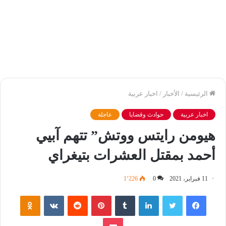
الرئيسية
/
الأخبار
/
اخبار عربية
اخبار عربية
حوادث وقضايا
عاجلة
هيومن رايتس ووتش” تتهم آبيي
أحمد بمقتل العشرات بتيغراي
11 فبراير، 2021
0
1٬226
فيسبوك
تويتر
لينكدإن
‏Tumblr
بينتيريست
‏Reddit
‏VKontakte
Odnoklassniki
بوكيت