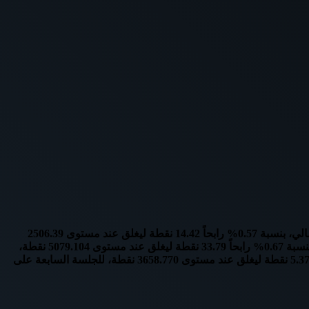
تباينت بورصات الخليج، بختام تعاملات جلسة اليوم الأحد، بداية جلسات الأسبوع، أولى جلسات عام 2021، إذ ارتفع المؤشر العام لسوق دبي المالي، بنسبة 0.57% رابحاً 14.42 نقطة ليغلق عند مستوى 2506.39
نقطة، وربح رأس المال السوقي 1.7 مليار درهم، ليغلق عند مستوى 341.71 مليار درهم، وصعد المؤشر العام لسوق أبوظبي للأوراق المالية، بنسبة 0.67% رابحاً 33.79 نقطة ليغلق عند مستوى 5079.104 نقطة،
وخسر رأس المال السوقي نحو 110 ملايين درهم ليغلق عند مستوى 728.119 مليار درهم، وزاد مؤشر سوق مسقط (30)، بنسبة 0.15% رابحاً 5.37 نقطة ليغلق عند مستوى 3658.770 نقطة، للجلسة السابعة على