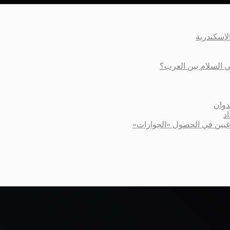
عي السلام بين العرب؟
دوان
د
اغبين في الحصول «الجوازات»