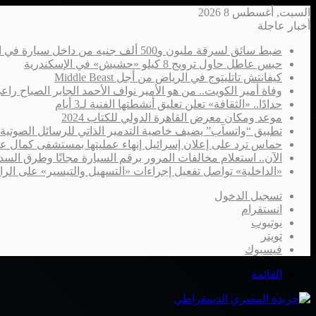
السبت, أغسطس 8 2026
أخبار عاجلة
ضبط سائق لسرقة مليون و500 ألف جنيه من داخل سيارة في الإسكندرية
حبس عاطل حاول ترويج 8 كيلو «حشيش» في الإسكندرية
كيفانتش تاتليتوج في الرياض من أجل Middle Beast
وفاة أمير الكويت.. من هو الأمير نواف الأحمد الجابر الصباح را
حدادًا.. «الثقافة» تعلن تعليق أنشطتها الفنية لـ3 أيام
موعد ومكان معرض القاهرة الدولي للكتاب 2024
تطبيق “واتسآب” يضيف خاصية التدمير الذاتي للرسائل الصوتية
حماس ترد على إعلان إسرائيل إنهاء عمليتها بمستشفى كمال ع
الآن.. استعلام مخالفات المرور برقم السيارة مجانًا وطرق السدا
«الداخلية» تواصل تفعيل إجراءات «التسهيل والتيسير» على الر
تسجيل الدخول
انستقرام
يوتيوب
تويتر
فيسبوك
القائمة