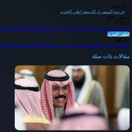
الوسوم
جريده المصري الديمقراطي الجديد
3 يناير، 2021
1٬220
0
فيسبوك
تويتر
لينكدإن
بينتيريست
Odnoklassniki
اظهر المزيد
شاركها
فيسبوك
تويتر
لينكدإن
بينتيريست
Odnoklassniki
مقالات ذات صلة