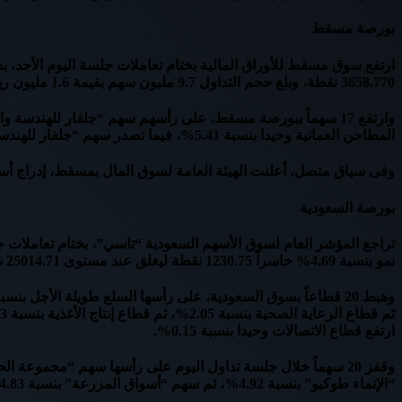
بورصة مسقط
3658.770 نقطة، وبلغ حجم التداول 9.7 مليون سهم بقيمة 1.6 مليون ريال عبر تنفيذ 471 صفقة لعدد 43 سهماً.
المطاحن العمانية وحيدا بنسبة 5.41%، فيما تصدر سهم “جلفار للهندسةوالمقاولات” قائمة الأكثر نشاطاً بحسب القيمة وبلغت 125.7 ألف ريال عماني.
وفى سياق متصل، أعلنت الهيئة العامة لسوق المال بمسقط، إدراج أسهم الشركة ا
بورصة السعودية
نمو بنسبة 4.69% خاسراً 1230.75 نقطة ليغلق عند مستوى 25014.71 نقطة، وبلغ حجم التداول 264.8 مليون سهم بقيمة 7.6 مليار ريال.
ارتفع قطاع الاتصالات وحيدا بنسبة 0.15%.
“الإنماء طوكيو” بنسبة 4.92%، ثم سهم “أسواق المزرعة” بنسبة 4.83%، ثم سهم “الأصيل” بنسبة 4.62%، فيما تصدر سهم “الشرقية للتنمية” قائمة الأكثر نشاطاً بحسب القيمة وبلغ 561.1 مليون ريال سعودي.