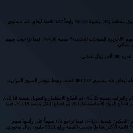
ارتفع سوق مسقط للأوراق المالية بختام تعاملات جلسة اليوم الأحد، بداية جلسات الأسبوع، للجلسة السابعة على التوالي، حيث صعد مؤشر سوق مسقط (30)، بنسبة 0.15% رابحاً 5.37 نقطة ليغلق عند مستوى
وارتفع 17 سهماً ببورصة مسقط، على رأسهم سهم “جلفار للهندسة والمقاولات” بنسبة 9.76%، ثم سهم “الأنوار القابضة” بنسبة 4.92%، ثم سهم “الجزيرة للمنتجات الحديدية” بنسبة 4.38%، فيما تراجعت سهم
عماني.
تراجع المؤشر العام لسوق الأسهم السعودية “تاسي”، بختام تعاملات جلسة اليوم الأحد، بداية جلسات الأسبوع، بنسبة 0.88% خاسراً 76.71 نقطة ليغلق عند مستوى 8612.82 نقطة، وهبط مؤشر السوق الموازية-
وهبط 20 قطاعاً بسوق السعودية، على رأسها السلع طويلة الأجل بنسبة 3.27%، أعقبه قطاع السلع الرأسمالية بنسبة 2.61%، يليه قطاع الإعلام والترفيه بنسبة 2.59%، ثم قطاع الاستثمار والتمويل بنسبة 2.18%،
ثم قطاع الرعاية الصحية بنسبة 2.05%، ثم قطاع إنتاج الأغذية بنسبة 2.03%، ثم قطاع التأمين بنسبة 1.80%، ثم قطاع الأدوية بنسبة 1.79%، ثم قطاع المواد الأساسية 1.34%، ثم قطاع النقل بنسبة 1.15%، فيما
وقفز 20 سهماً خلال جلسة تداول اليوم على رأسها سهم “مجموعة الحكير” بنسبة 9.91%، ثم سهم ” الشرقية للتنمية” بنسبة 5.28%، ثم سهم “الحكير” بنسبة 3.67%، فيما تراجع 172 سهماً على رأسها سهم