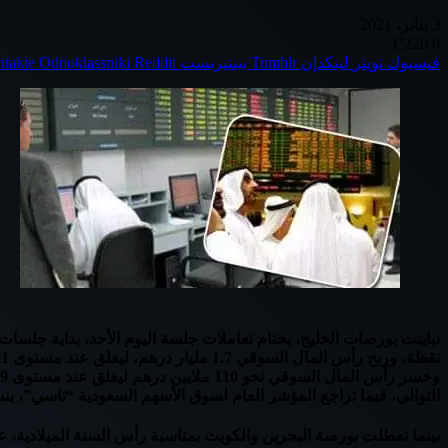
3 يناير، 2021
1٬220
0
فيسبوك
تويتر
لينكدإن
بينتيريست
Odnoklassniki
التوالي، فيما تراجع المؤشر العام لسوق الأسهم السعودية “تاسي”، بنسبة 0.88% خاسراً 76.71 نقطة ليغلق عند مستوى 8612.82
بينما تعطلت بورصة البحرين والكويت بمناسبة رأس السنة الميلادية، على