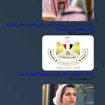
وفاة أمير الكويت.. من هو الأمير نواف الأحمد الجابر الصباح
راعي السلام بين العرب؟
17 ديسمبر، 2023
حدادًا.. «الثقافة» تعلن تعليق أنشطتها الفنية لـ3 أيام
17 ديسمبر، 2023