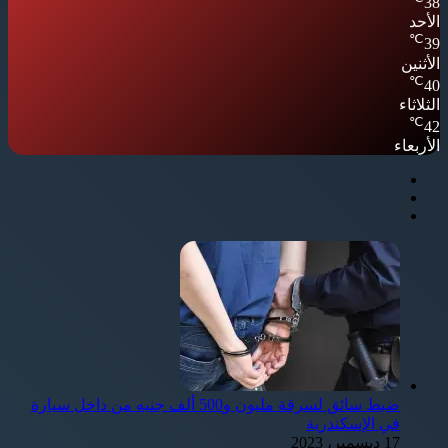
38
الأحد
℃
39
الأثنين
℃
40
الثلاثاء
℃
42
الأربعاء
ضبط سائق لسرقة مليون و500 ألف جنيه من داخل سيارة
في الإسكندرية
17 ديسمبر، 2023