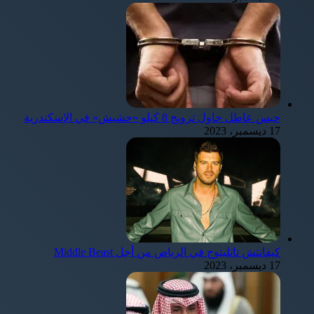
حبس عاطل حاول ترويج 8 كيلو «حشيش» في الإسكندرية
17 ديسمبر، 2023
كيفانتش تاتليتوج في الرياض من أجل Middle Beast
17 ديسمبر، 2023