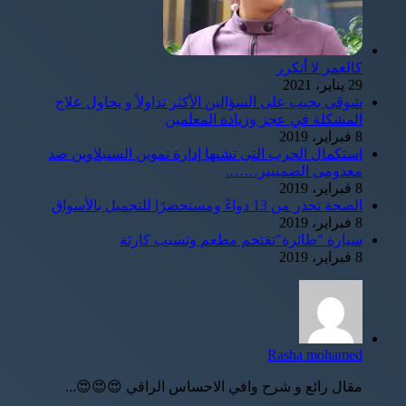
كالعمر لا أتكرر
29 يناير، 2021
شوقى يجيب على السؤالين الأكثر تداولاً و يحاول علاج
المشكلة في عجز وزيادة المعلمين
8 فبراير، 2019
استكمال الحرب التى تشنها إدارة تموين السنبلاوين ضد
معدومى الضمييير…….
8 فبراير، 2019
الصحة تحذر من 13 دواءً ومستحضرًا للتجميل بالأسواق
8 فبراير، 2019
سيارة "طائرة"تقتحم مطعم وتسبب كارثة
8 فبراير، 2019
Rasha mohamed
مقال رائع و شرح وافي الاحساس الراقي 😍😍😍...