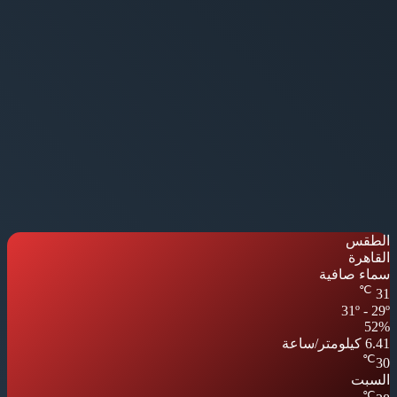
الطقس
القاهرة
سماء صافية
℃
31
31º - 29º
52%
6.41 كيلومتر/ساعة
℃
30
السبت
℃