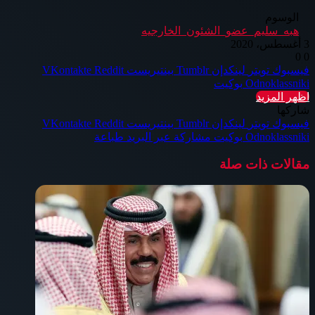
الوسوم
هبه_سليم_عضو_الشئون_الخارجيه
3 أغسطس، 2020
0
0
فيسبوك
تويتر
لينكدإن
بينتيريست
Odnoklassniki
بوكيت
اظهر المزيد
شاركها
فيسبوك
تويتر
لينكدإن
بينتيريست
Odnoklassniki
بوكيت
مشاركة عبر البريد
طباعة
مقالات ذات صلة