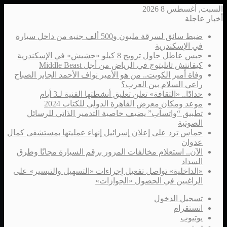
السبت, أغسطس 8 2026
أخبار عاجلة
ضبط سائق لسرقة مليون و500 ألف جنيه من داخل سيارة
في الإسكندرية
حبس عاطل حاول ترويج 8 كيلو «حشيش» في الإسكندرية
كيفانتش تاتليتوج في الرياض من أجل Middle Beast
وفاة أمير الكويت.. من هو الأمير نواف الأحمد الجابر الصباح
راعي السلام بين العرب؟
حدادًا.. «الثقافة» تعلن تعليق أنشطتها الفنية لـ3 أيام
موعد ومكان معرض القاهرة الدولي للكتاب 2024
تطبيق “واتسآب” يضيف خاصية التدمير الذاتي للرسائل
الصوتية
حماس ترد على إعلان إسرائيل إنهاء عمليتها بمستشفى كمال
عدوان
الآن.. استعلام مخالفات المرور برقم السيارة مجانًا وطرق
السداد
«الداخلية» تواصل تفعيل إجراءات «التسهيل والتيسير» على
الراغبين في الحصول «الجوازات»
تسجيل الدخول
انستقرام
يوتيوب