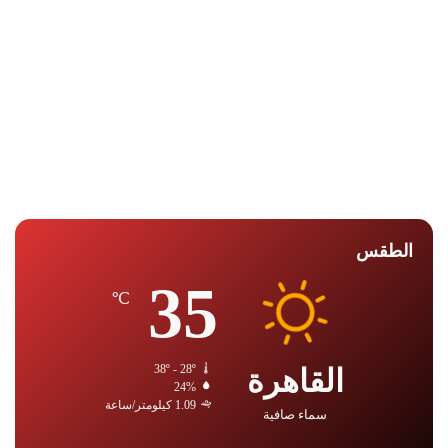
الطقس
35
℃
القاهرة
38º - 28º
24%
1.09 كيلومتر/ساعة
سماء صافية