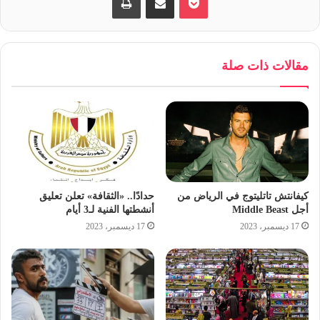
إلى المأذون مرتين” وفيلم “الفارس”.
على جانب آخر، تستعد نيللي لأداء دور البطولة في مسلسل
“طبع الحياة” المقرر عرضه في رمضان 2021، وهو من
مقالات ذات صلة
وإخراج أحمد خالد، وإنتاج العدل غروب.
وكانت نيللي قد شاركت في دراما رمضان الماضي من خلال
مسلسل “بـ 100 وش” مع النجم آسر ياسين، وهو من تأليف
عمرو الدالي وأحمد وائل وإخراج كاملة أبو ذكري.
جريده المصرى الديمقراطى الجديد
كيفانتش تاتليتوج في الرياض من
حدادًا.. «الثقافة» تعلن تعليق
أجل Middle Beast
أنشطتها الفنية لـ3 أيام
17 ديسمبر، 2023
17 ديسمبر، 2023