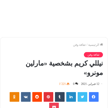
الرئيسية
/
ثقافة وفن
ثقافة وفن
نيللي كريم بشخصية «مارلين
مونرو»
12 فبراير، 2021
0
1٬221
فيسبوك
تويتر
لينكدإن
‏Tumblr
بينتيريست
‏Reddit
‏VKontakte
Odnoklassniki
بوكيت