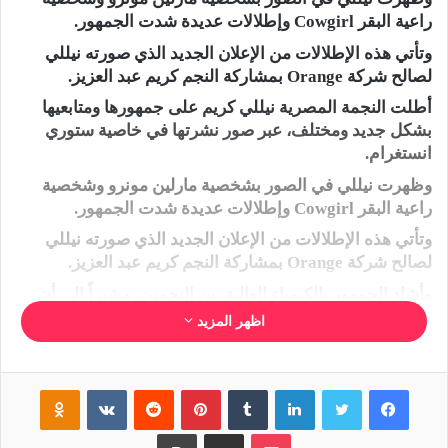
راعية البقر Cowgirl وإطلالات عديدة شدت الجمهور.
وتأتي هذه الإطلالات من الإعلان الجديد الذي صورته نيللي
لصالح شركة Orange بمشاركة النجم كريم عبد العزيز.
أطلت النجمة المصرية نيللي كريم على جمهورها ومتابعيها
بشكل جديد ومختلف، عبر صور نشرتها في خاصية ستوري
انستغرام.
وظهرت نيللي في الصور بشخصية مارلين مونرو وشخصية
راعية البقر Cowgirl وإطلالات عديدة شدت الجمهور.
وتأتي هذه الإطلالات من الإعلان الجديد الذي صورته نيللي
لصالح شركة Orange بمشاركة النجم كريم عبد العزيز.
وأشاد الجمهور بالكيمياء العالية بين النجمين، مشيراً إلى أن
أدائهما مشابهاً للممثلين العالميين.
اظهر المزيد
وقد شاركت نيللي وكريم معاً في العديد من الأعمال
السينمائية التي تنوعت بين الكوميدي والرومانسي والإثارة،
فيسبوك
تويتر
لينكدإن
‏Tumblr
بينتيريست
‏Reddit
‏VKontakte
Odnoklassniki
وكان الجزء الأول من فيلم “الفيل الأزرق” الصادر في 2014
هو العمل السينمائي الأول الذي يجمع بينهما، لتتوالى بعدها
بوكيت
مشاركة عبر البريد
طباعة
الكثير من الأعمال ومنها “الفيل الأزرق 2″ و”البعض لا يذهب