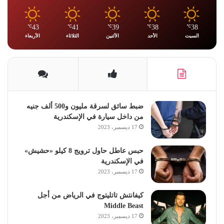
43
41
39
38
38
℃
℃
℃
℃
℃
السبت
الأحد
الأثنين
الثلاثاء
الأربعاء
ضبط سائق لسرقة مليون و500 ألف جنيه
من داخل سيارة في الإسكندرية
17 ديسمبر، 2023
حبس عاطل حاول ترويج 8 كيلو «حشيش»
في الإسكندرية
17 ديسمبر، 2023
كيفانتش تاتليتوج في الرياض من أجل
Middle Beast
17 ديسمبر، 2023