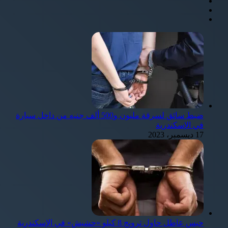
ضبط سائق لسرقة مليون و500 ألف جنيه من داخل سيارة
في الإسكندرية
17 ديسمبر، 2023
حبس عاطل حاول ترويج 8 كيلو «حشيش» في الإسكندرية