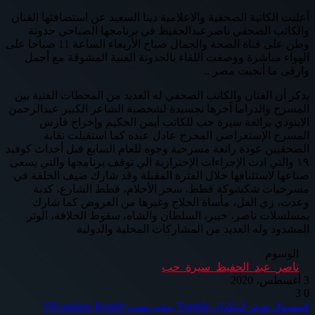
أعلنت الكاتبة الصحفية والاعلامية دينا السعيد عن استضافتها الفنان
والكاتب الصحفي ناصرعبدالحفيظ في برنامجها الصباحي حدوتة
وطن على قناة الصحة والجمال صباح الأربعاء الساعة 11 صباحا على
الهواء مباشرة ووصفت اللقاء بالحدوتة الفنية المشوقة مع أجمل
وارقى ما أنجبت مصر ..
يذكر أن الفنان والكاتب الصحفي له العديد من المحطات الفنية بين
المسرح والدراما آخرها تجسيدة لشخصية الشاعر الكبير عبدالرحمن
الابنودي برائعة سيرة حب للكاتب أيمن الحكيم وإخراج فارس
المسرح الإستعراضي المخرج عادل عبده كما استقبلت نقابة
الصحفيين عودة رائعة مسرحية وجوه للعام السابع قبل أحداث كوفيد
١٩ والتي ادت الإجراءات الإحترازية الي توقف برنامجها والتي يسعى
صناعها لاستئنافها خلال الفترة المقبلة وقد شارك ضيف الحلقة في
مسرحيات شكشوكة قطط، سحر الأحلام، قطط الشارع، كدبة
وعدت، زي الفل، مأساة الحلاج وغيرها من العروض كما شارك
بمسلسلات ناصر، خيبر، السلطان والشاه، سقوط الخلافة، الوتر
المشدود وله العديد من المشاركات المحلية والدولية
الوسوم
ناصر_عبد_الحفيظ_سيرة_حب
3 أغسطس، 2020
3
0
فيسبوك
تويتر
لينكدإن
بينتيريست