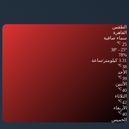
الطقس
القاهرة
سماء صافية
℃
25
38º - 25º
78%
3.31 كيلومتر/ساعة
℃
38
الأحد
℃
39
الأثنين
℃
40
الثلاثاء
℃
42
الأربعاء
℃
40
الخميس