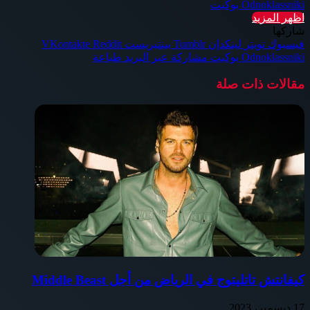
Odnoklassniki
بوكيت
اظهر المزيد
شاركها
فيسبوك
تويتر
لينكدإن
بينتيريست
Odnoklassniki
بوكيت
مشاركة عبر البريد
طباعة
مقالات ذات صلة
كيفانتش تاتليتوج في الرياض من أجل Middle Beast
17 ديسمبر، 2023