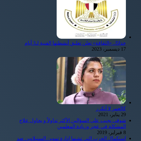
حدادًا.. «الثقافة» تعلن تعليق أنشطتها الفنية لـ3 أيام
17 ديسمبر، 2023
كالعمر لا أتكرر
29 يناير، 2021
شوقى يجيب على السؤالين الأكثر تداولاً و يحاول علاج
المشكلة في عجز وزيادة المعلمين
8 فبراير، 2019
استكمال الحرب التى تشنها إدارة تموين السنبلاوين ضد