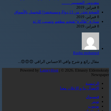
معدومى الضمييير…….
8 فبراير، 2019
الصحة تحذر من 13 دواءً ومستحضرًا للتجميل بالأسواق
8 فبراير، 2019
سيارة "طائرة"تقتحم مطعم وتسبب كارثة
8 فبراير، 2019
Rasha mohamed
مقال رائع و شرح وافي الاحساس الراقي 😍😍😍...
Powered by
LameyHost
| © 2026، Elmasry Eldemokraty
Newspaper
الرئيسية
الإتصال بنا و الإعلان معنا
فيسبوك
تويتر
يوتيوب
انستقرام