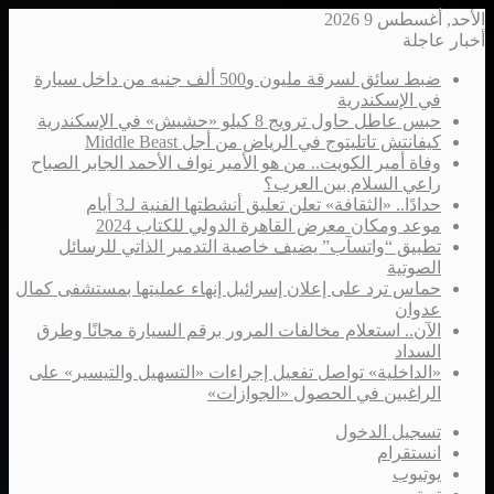
الأحد, أغسطس 9 2026
أخبار عاجلة
ضبط سائق لسرقة مليون و500 ألف جنيه من داخل سيارة
في الإسكندرية
حبس عاطل حاول ترويج 8 كيلو «حشيش» في الإسكندرية
كيفانتش تاتليتوج في الرياض من أجل Middle Beast
وفاة أمير الكويت.. من هو الأمير نواف الأحمد الجابر الصباح
راعي السلام بين العرب؟
حدادًا.. «الثقافة» تعلن تعليق أنشطتها الفنية لـ3 أيام
موعد ومكان معرض القاهرة الدولي للكتاب 2024
تطبيق “واتسآب” يضيف خاصية التدمير الذاتي للرسائل
الصوتية
حماس ترد على إعلان إسرائيل إنهاء عمليتها بمستشفى كمال
عدوان
الآن.. استعلام مخالفات المرور برقم السيارة مجانًا وطرق
السداد
«الداخلية» تواصل تفعيل إجراءات «التسهيل والتيسير» على
الراغبين في الحصول «الجوازات»
تسجيل الدخول
انستقرام
يوتيوب