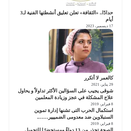
حدادًا.. «الثقافة» تعلن تعليق أنشطتها الفنية لـ3
أيام
17 ديسمبر، 2023
كالعمر لا أتكرر
29 يناير، 2021
شوقى يجيب على السؤالين الأكثر تداولاً و يحاول
علاج المشكلة في عجز وزيادة المعلمين
8 فبراير، 2019
استكمال الحرب التى تشنها إدارة تموين
السنبلاوين ضد معدومى الضمييير…….
8 فبراير، 2019
الصحة تحذر من 13 دواءً ومستحضرًا للتجميل