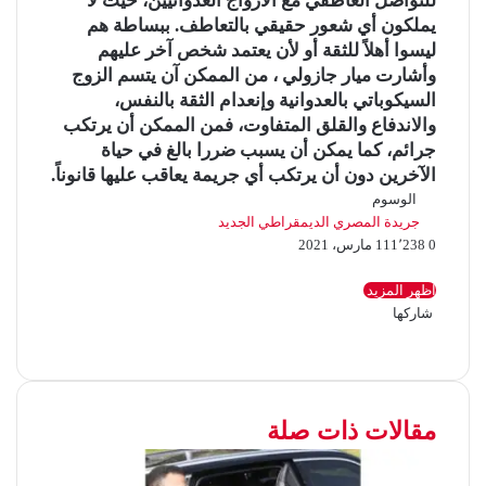
للتواصل العاطفي مع الأزواج العدوانيين، حيث لا
يملكون أي شعور حقيقي بالتعاطف. ببساطة هم
ليسوا أهلاً للثقة أو لأن يعتمد شخص آخر عليهم
وأشارت ميار جازولي ، من الممكن آن يتسم الزوج
السيكوباتي بالعدوانية وإنعدام الثقة بالنفس،
والاندفاع والقلق المتفاوت، فمن الممكن أن يرتكب
جرائم، كما يمكن أن يسبب ضررا بالغ في حياة
الآخرين دون أن يرتكب أي جريمة يعاقب عليها قانوناً.
الوسوم
جريدة المصري الديمقراطي الجديد
0
1٬238
11 مارس، 2021
ف
ت
ل
ب
ب
O
ي
و
ي
ي
T
R
V
d
و
اظهر المزيد
ي
ن
س
u
ن
e
K
ك
n
شاركها
ب
ف
ت
ت
ل
ك
ت
ب
m
d
o
ي
o
ب
O
م
ط
ي
و
ر
و
ي
د
b
ي
ي
T
d
R
n
V
k
d
و
ب
ت
ش
ي
إ
ن
ك
س
l
u
ن
ر
i
e
t
l
K
n
ك
ا
ا
ب
ت
r
ك
ن
ي
ت
t
m
d
a
o
a
o
ي
ر
ع
مقالات ذات صلة
و
ر
د
b
ي
d
س
k
n
s
k
ك
ة
ت
إ
ك
l
ر
i
t
t
ت
l
s
ة
r
ن
ي
t
e
a
a
n
ع