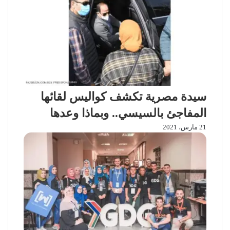
س
i
k
s
ب
t
ت
s
k
ر
e
i
n
ا
i
ل
k
ب
i
ر
ي
د
سيدة مصرية تكشف كواليس لقائها
المفاجئ بالسيسي.. وبماذا وعدها
21 مارس، 2021