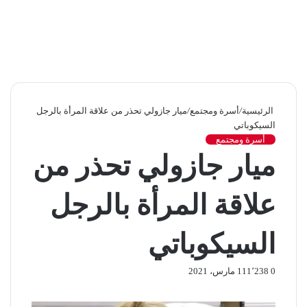
الرئيسية
/
أسرة ومجتمع
/
ميار جازولي تحذر من علاقة المرأة بالرجل
السيكوباتي
أسرة ومجتمع
ميار جازولي تحذر من
علاقة المرأة بالرجل
السيكوباتي
0
1٬238
11 مارس، 2021
ف
ت
ل
ب
ب
O
ي
و
ي
ي
T
R
V
d
و