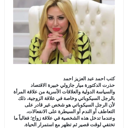
ي
ن
س
u
ن
e
K
ك
n
ب
ت
ك
ت
m
d
o
ي
o
و
ر
د
b
ي
d
n
k
ت
إ
ك
l
ر
i
t
l
r
ن
ي
t
a
a
س
k
s
t
ت
s
n
e
i
k
i
كتب احمد عبد العزيز احمد
حذرت الدكتورة ميار جازولي خبيرة الاقتصاد
والسياسة الدولية والعلاقات الأسرية من علاقة المرأة
بالرجل السيكوباتي وخاصة في علاقة الزوجية، ذلك
لأن الرجل السيكوباتي هو شخص غير قادر على
التعاطف أو الندم أو السيطرة على الانفعالات،
وعندما تدخل هذه الشخصية في علاقة زواج؛ فغالباً ما
تختفي لوقت قصير ثم تظهر مع استمرار الحياة.