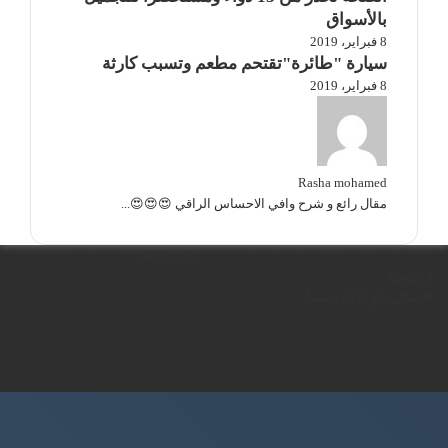
بالأسواق
8 فبراير، 2019
سيارة "طائرة"تقتحم مطعم وتسبب كارثة
8 فبراير، 2019
Rasha mohamed
مقال رائع و شرح وافي الاحساس الراقي 😍😍😍...
Powered by
LameyHost
| © 2026، Elmasry Eldemokraty Newspaper
الرئيسية
الإتصال بنا و الإعلان معنا
فيسبوك
تويتر
يوتيوب
انستقرام
تويتر
ڤايبر
فيسبوك
تيلقرام
واتساب
زر
الذهاب