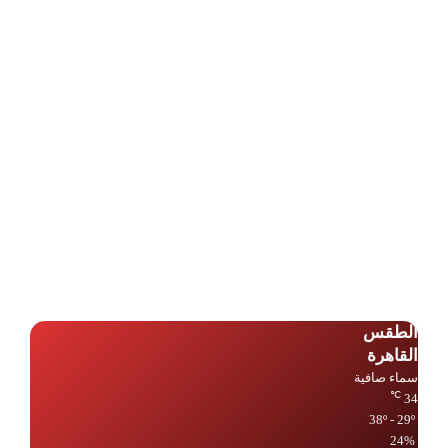
الطقس
القاهرة
سماء صافية
℃
34
38º - 29º
24%