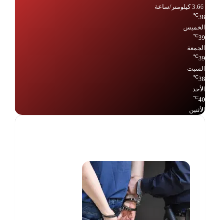
3.66 كيلومتر/ساعة
℃
38
الخميس
℃
39
الجمعة
℃
39
السبت
℃
38
الأحد
℃
40
الأثنين