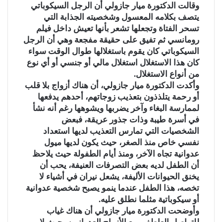
وقالت الدكتورة ميار جازولي أن الرجل السيكوباتي
يتصف بكلامه المعسول وشخصيته الجذابة التي
تسحر الفتاة وتجعلها تشعر بأنها تعيش داخل فيلم
رومانسي ثم تفيق على حقيقة مفجعة وهي أن الرجل
السيكوباتي كان يقوم باستغلالها طوال الوقت سواء
كان هذا الاستغلال استغلال مالي أو جنسي أو أي نوع
من أنواع الاستغلال.
وأكدت الدكتورة ميار جازولي، أن هناك أزواج بلا قلب
أو رحمة يتلذذون بتعذيب زوجاتهم، أحدهم يدفعها
لممارسة البغاء وآخر يضربها ويشوهها رغم أنه نشأ
في أسرة طيبة وذات جذور عريقة، فبعض
الشخصيات التي تمارس التعذيب لديها استعداد
نفسي خاص منذ الصغر، حيث يكون لديها ميول
عدوانية تجاه الآخر، ومنذ أيام الطفولة حيث يلاحظ
أن الطفل لديه بعض التصرفات العنيفة، يحب أن
يخنق الحيوانات الأليفة، يشعل نيران في أشياء لا
تخصه، هذا الطفل عندما ينمو يصبح شخصية عدوانية
أو سيكوباتية مثلما نطلق عليه.
وأوضحت الدكتورة ميار جازولي أن هناك غياب