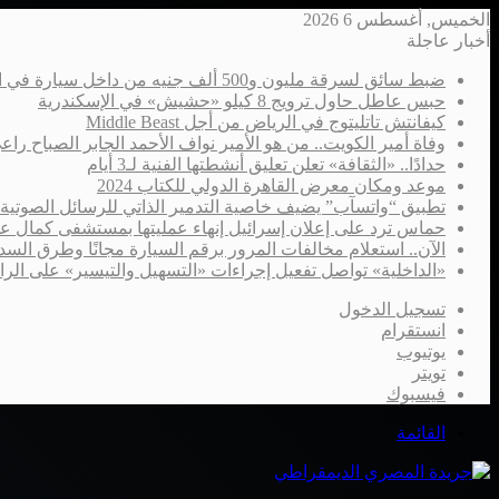
الخميس, أغسطس 6 2026
أخبار عاجلة
ضبط سائق لسرقة مليون و500 ألف جنيه من داخل سيارة في الإسكندرية
حبس عاطل حاول ترويج 8 كيلو «حشيش» في الإسكندرية
كيفانتش تاتليتوج في الرياض من أجل Middle Beast
وفاة أمير الكويت.. من هو الأمير نواف الأحمد الجابر الصباح را
حدادًا.. «الثقافة» تعلن تعليق أنشطتها الفنية لـ3 أيام
موعد ومكان معرض القاهرة الدولي للكتاب 2024
تطبيق “واتسآب” يضيف خاصية التدمير الذاتي للرسائل الصوتية
حماس ترد على إعلان إسرائيل إنهاء عمليتها بمستشفى كمال ع
الآن.. استعلام مخالفات المرور برقم السيارة مجانًا وطرق السدا
«الداخلية» تواصل تفعيل إجراءات «التسهيل والتيسير» على الر
تسجيل الدخول
انستقرام
يوتيوب
تويتر
فيسبوك
القائمة