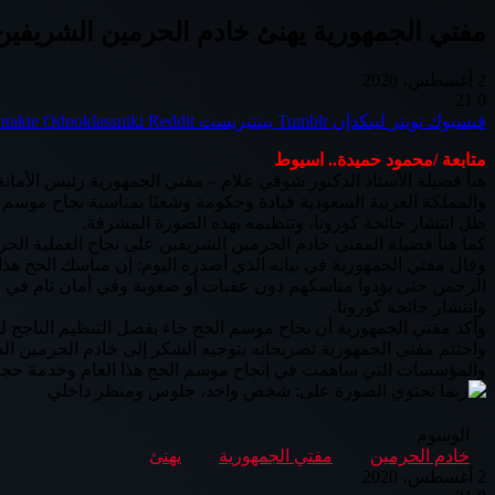
مفتي الجمهورية يهنئ خادم الحرمين الشريفين
2 أغسطس، 2020
21
0
فيسبوك
تويتر
لينكدإن
بينتيريست
Odnoklassniki
متابعة /محمود حميدة.. اسيوط
هنأ فضيلة الأستاذ الدكتور شوقي علام – مفتي الجمهورية رئيس الأمانة
والمملكة العربية السعودية قيادة وحكومة وشعبًا بمناسبة نجاح موسم
ظل انتشار جائحة كورونا، وتنظيمه بهذه الصورة المشرفة.
كما هنأ فضيلة المفتي خادم الحرمين الشريفين على نجاح العملية الجراح
وقال مفتي الجمهورية في بيانه الذي أصدره اليوم: إن مناسك الحج هذ
الرحمن حتى يؤدوا مناسكهم دون عقبات أو صعوبة وفي أمان تام في ظل 
وانتشار جائحة كورونا.
وأكد مفتي الجمهورية أن نجاح موسم الحج جاء بفضل التنظيم الناجح للح
واختتم مفتي الجمهورية تصريحاته بتوجيه الشكر إلى خادم الحرمين ال
والمؤسسات التي ساهمت في إنجاح موسم الحج هذا العام وخدمة حجاج 
الوسوم
خادم الحرمين
مفتي الجمهورية
يهنئ
2 أغسطس، 2020