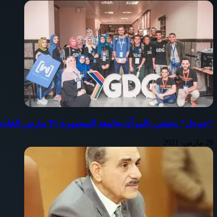
“جوجل” يحتفي بالمرأة بجامعة المنصورة ٣١ مارس القادم
20 مارس، 2021