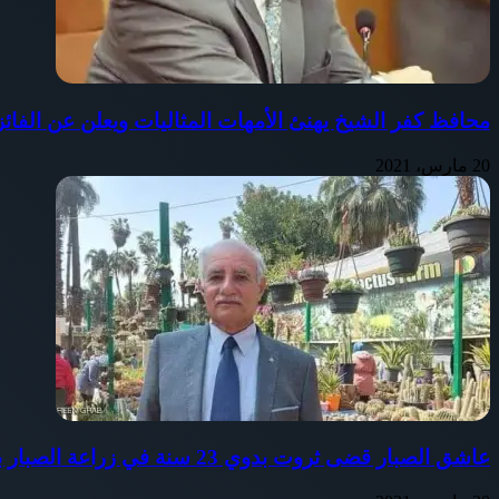
محافظ كفر الشيخ يهنئ الأمهات المثاليات ويعلن عن الفائزات بالمراكز ال10
20 مارس، 2021
عاشق الصبار قضى ثروت بدوي 23 سنة في زراعة الصبار بمصر