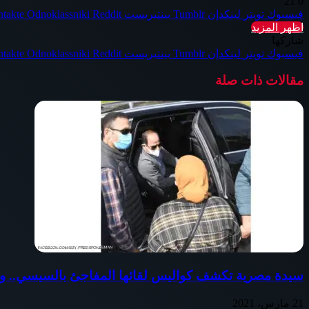
21
0
فيسبوك
تويتر
لينكدإن
بينتيريست
Odnoklassniki
اظهر المزيد
شاركها
فيسبوك
تويتر
لينكدإن
بينتيريست
Odnoklassniki
مقالات ذات صلة
سيدة مصرية تكشف كواليس لقائها المفاجئ بالسيسي.. وبم
21 مارس، 2021