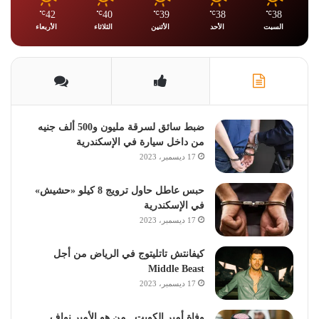
42
40
39
38
38
℃
℃
℃
℃
℃
السبت
الأحد
الأثنين
الثلاثاء
الأربعاء
ضبط سائق لسرقة مليون و500 ألف جنيه
من داخل سيارة في الإسكندرية
17 ديسمبر، 2023
حبس عاطل حاول ترويج 8 كيلو «حشيش»
في الإسكندرية
17 ديسمبر، 2023
كيفانتش تاتليتوج في الرياض من أجل
Middle Beast
17 ديسمبر، 2023
وفاة أمير الكويت.. من هو الأمير نواف