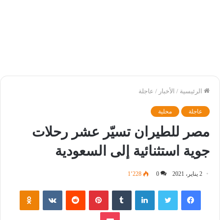
الرئيسية
/
الأخبار
/
عاجلة
عاجلة
محلية
مصر للطيران تسيّر عشر رحلات
جوية استثنائية إلى السعودية
2 يناير، 2021
0
1٬228
فيسبوك
تويتر
لينكدإن
‏Tumblr
بينتيريست
‏Reddit
‏VKontakte
Odnoklassniki
بوكيت