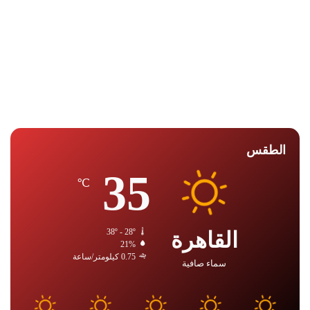
الطقس
35
℃
القاهرة
38º - 28º
21%
0.75 كيلومتر/ساعة
سماء صافية