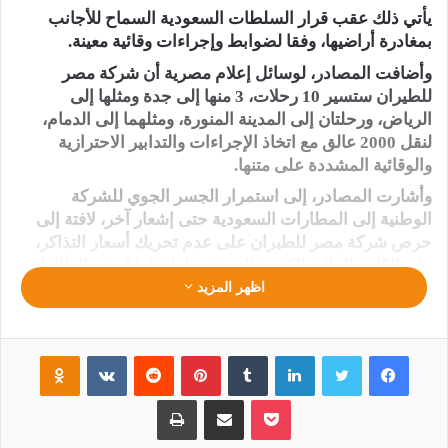
يأتي ذلك عقب قرار السلطات السعودية السماح للأجانب
بمغادرة أراضيها، وفقا لضوابط وإجراءات وقائية معينة.
وأضافت المصادر، لوسائل إعلام مصرية أن شركة مصر
للطيران ستسير 10 رحلات، 3 منها إلى جدة ومثلها إلى
الرياض، ورحلتان إلى المدينة المنورة، ومثلهما إلى الدمام،
لنقل 2000 عالق مع اتخاذ الإجراءات والتدابير الاحترازية
والوقائية المشددة على متنها.
وأشارت المصادر، إلى استمرار الجسر الجوي للشركة
الوطنية إلى المطارات السعودية حتى إشعار آخر، لافتة إلى
حرص شركة مصر للطيران على عدم تحريك أسعار التذاكر،
رغم الكلفة المالية الكبيرة التي تتحملها نظرا لسفر الطائرات
بدون ركاب.
اظهر المزيد
جريده المصري الديمقراطي الجديد
فيسبوك
تويتر
لينكدإن
‏Tumblr
بينتيريست
‏Reddit
‏VKontakte
Odnoklassniki
بوكيت
مشاركة عبر البريد
طباعة