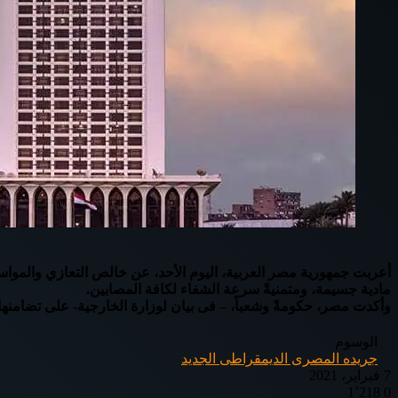
أعربت جمهورية مصر العربية، اليوم الأحد، عن خالص التعازي والمواسا
مادية جسيمة، ومتمنيةً سرعة الشفاء لكافة المصابين.
وأكدت مصر، حكومةً وشعباً، – فى بيان لوزارة الخارجية- على تضامنه
الوسوم
جريده المصرى الديمقراطى الجديد
7 فبراير، 2021
1٬218
0