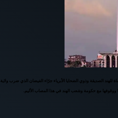
ة للهند الصديقة وذوي الضحايا الأبرياء جرّاء الفيضان الذي ضرب ولاي
ا ووقوفها مع حكومة وشعب الهند في هذا المصاب الأليم.