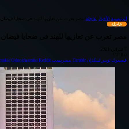
الرئيسية
/
الأخبار
/
عاجلة
/
مصر تعرب عن تعازيها للهند فى ضحايا فيضان ول
عاجلة
مصر تعرب عن تعازيها للهند فى ضحايا فيضان ول
7 فبراير، 2021
1٬218
0
فيسبوك
تويتر
لينكدإن
بينتيريست
Odnoklassniki