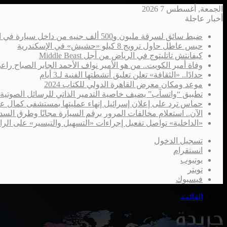
الجمعة, أغسطس 7 2026
أخبار عاجلة
ضبط سائق لسرقة مليون و500 ألف جنيه من داخل سيارة في الإسكندرية
حبس عاطل حاول ترويج 8 كيلو «حشيش» في الإسكندرية
كيفانتش تاتليتوج في الرياض من أجل Middle Beast
وفاة أمير الكويت.. من هو الأمير نواف الأحمد الجابر الصباح را
حدادًا.. «الثقافة» تعلن تعليق أنشطتها الفنية لـ3 أيام
موعد ومكان معرض القاهرة الدولي للكتاب 2024
تطبيق “واتسآب” يضيف خاصية التدمير الذاتي للرسائل الصوتية
حماس ترد على إعلان إسرائيل إنهاء عمليتها بمستشفى كمال ع
الآن.. استعلام مخالفات المرور برقم السيارة مجانًا وطرق السدا
«الداخلية» تواصل تفعيل إجراءات «التسهيل والتيسير» على الر
تسجيل الدخول
انستقرام
يوتيوب
تويتر
فيسبوك
القائمة