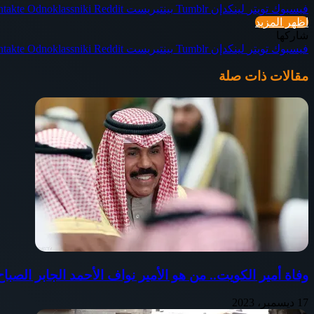
فيسبوك
تويتر
لينكدإن
بينتيريست
Odnoklassniki
اظهر المزيد
شاركها
فيسبوك
تويتر
لينكدإن
بينتيريست
Odnoklassniki
مقالات ذات صلة
وفاة أمير الكويت.. من هو الأمير نواف الأحمد الجابر الصب
17 ديسمبر، 2023