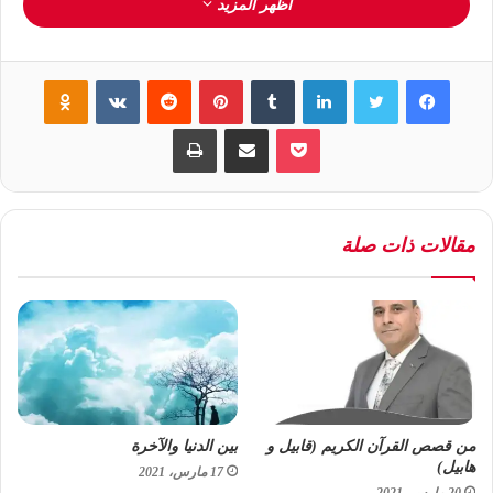
اظهر المزيد
كان منضبطاً بضوابط شرعيةٍ تحفظهنّ من الفتنة، وتحفظ المجتمع
كذلك،
فكانت النساء المسلمات يخرجن مع جيوش المسلمين؛ لمداواة
فيسبوك
تويتر
لينكدإن
‏Tumblr
بينتيريست
‏Reddit
‏VKontakte
Odnoklassniki
الجرحى، وتطبيبهم، والقيام على رعايتهم، وكنّ يخرجن مع أرحامهن،
فيسقين الجيش، ويحضرن له الطعام وغير ذلك من المستلزمات،
بوكيت
مشاركة عبر البريد
طباعة
ودليل ذلك ما روته أم عطيةٍ رضي الله عنها فقالت: (غزوتُ مع
رسولِ اللهِ صلَّى اللهُ عليه وسلَّمَ سبعَ غزواتٍ، أُخلِّفُهم في رِحالِهم،
فأصنع لهم الطعامَ، وأُداوي الجَرحى، وأقوم على المَرضى).
و في مجال الزراعة، فكانت النساء تقطف الثمار، وترعى الزرع، فقد
مقالات ذات صلة
طُلّقت امرأةٌ في عهد رسول الله صلّى الله عليه وسلّم، فأرادت أن
تقطف ثمار نخلها، فجاءها رجلٌ ينهاها عن ذلك، فقال لها رسول الله
صلّى الله عليه وسلّم: (بلى، فجدي نخلَكِ، فإنك عسى أن تصدَّقي أو
تفعلي معروفًا)
و العمل في مجال الأشغال اليدوية، فقد ورد عن رائطة زوجة ابن
مسعود -رضي الله عنهما- أنّها: (كانتِ امرأةً صَنَاعًا وليس لعبدِ اللهِ بنِ
مسعودٍ مالٌ، وكانت تُنفِقُ عليه وعلى ولدِه مِن ثمرةِ صنعتِها)
من قصص القرآن الكريم (قابيل و
بين الدنيا والآخرة
هابيل)
و في التعليم والفتوى، وإنّ ذلك جليٌ جداً في سير كثيرٍ من
17 مارس، 2021
20 مارس، 2021