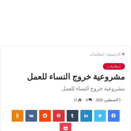
الرئيسية
/
اسلاميات
اسلاميات
مشروعية خروج النساء للعمل
مشروعية خروج النساء للعمل
5 أغسطس، 2020
0
15
فيسبوك
تويتر
لينكدإن
‏Tumblr
بينتيريست
‏Reddit
‏VKontakte
Odnoklassniki
بوكيت