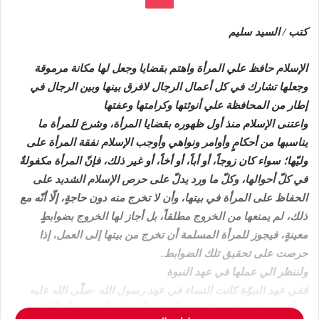
كتب / السيد سليم
الإسلام حافظ علي المرأة واهتم بقضايا وجعل لها مكانة مرموقة
وجعلها تشارك في كل أعمال الرجال لافرق بينها وبين الرجال في
إطار من المحافظة علي أنوثتها وكرامتها وعفتها
واعتنى الإسلام منذ أول ظهوره بقضايا المرأة، وشرع للمرأة ما
يناسبها من أحكامٍ وأوامر ونواهي وأوجب الإسلام نفقة المرأة على
وليّها؛ سواء كان زوجاً، أو أباً، أو أخاً، أو غير ذلك، فإنّ المرأة مكفولةٌ
في كلّ أحوالها، وكلّ ما ورد يدلّ على حرص الإسلام الشديد على
الحفاظ على المرأة في بيتها، وأن لا تخرج منه دون حاجةٍ، إلّا أنّه مع
ذلك، لم يمنعها من الخروج مطلقاً، بل أجاز لها الخروج بضوابطٍ
معينةٍ، فيجوز للمرأة المسلمة أن تخرج من بيتها إلى العمل، إذا
حرصت على تحقيق تلك الضوابط.
ولننظر الي عملها في عهد النبوة
ففي عهد النبوّة كانت النساء في عهد رسول الله -صلّى الله عليه
وسلّم- يعملن، وكان ذلك شائعاً معروفاً، لا غريباً مستنكراً، إلّا أنّ ذلك