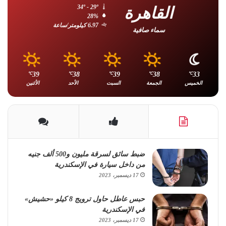
القاهرة
34º - 29º
28%
6.97 كيلومتر/ساعة
سماء صافية
39
38
39
38
33
℃
℃
℃
℃
℃
الخميس
الجمعة
السبت
الأحد
الأثنين
ضبط سائق لسرقة مليون و500 ألف جنيه
من داخل سيارة في الإسكندرية
17 ديسمبر، 2023
حبس عاطل حاول ترويج 8 كيلو «حشيش»
في الإسكندرية
17 ديسمبر، 2023