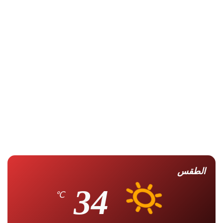
أنّ استئذان زوجها للخروج إلى العمل أولى. الالتزام بالحجاب الكامل
عند خروجها للعمل، فقد أوجبه الله -عزّ وجلّ- عليها أمام الرجال
الأجانب مطلقاً، كما لا يجوز للمرأة التطيب والتعطر. أن لا يؤدي بها
العمل إلى التفريط فيما أوجبه الله -تعالى- عليها، من واجباتٍ اتجاه
زوجها، وبيتها، وأولادها هذا ونسأل الله أن يوفقنا الي مايحب
ويرضي..والي لقاء آخر أن شاء الله.
النساء
جريدة المصري الديمقراطي
خروج
للعمل
مشروعية
الطقس
34
℃