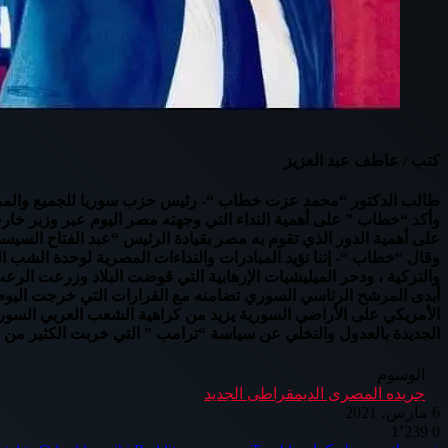
كتب / عاطف عبد العزيز
طالب الدكتور “محمد عزت خطاب “- رئيس حزب سوريا للجميع والمرشح ا
وأكد “خطاب ” على أهمية النداء التي وجهته مصر اليوم عبر وزير خارج
على أهمية الدور الذي تقوم به مصر بقيادة الرئيس “عبد الفتاح السيس
وقال “خطاب “- إننا نؤيد المبادرات والنداءات المصرية لوحدة الشب 
والتركية ، ودحر الميليشيات الإرهابية التي قوضت البلاد وزرعت الر
أبدى المرشح الرئاسي السوري تضامنه مع القرارات التي خرجت اليوم عن
الأمريكي على الأراضي السورية يزيد من كراهية الشعب العربي السوري للو
الجديدة بالعدول والتخلي عن سياسة “ترامب ” التي خربت الكثير من ال
الوسوم
جريده المصرى الديمقراطى الجديد
6 مارس، 2021
1٬239
0