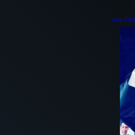
بوكيت