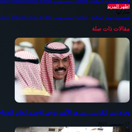
فيسبوك
تويتر
لينكدإن
بينتيريست
Odnoklassniki
اظهر المزيد
شاركها
فيسبوك
تويتر
لينكدإن
بينتيريست
Odnoklassniki
مقالات ذات صلة
وفاة أمير الكويت.. من هو الأمير نواف الأحمد الجابر الصب
17 ديسمبر، 2023