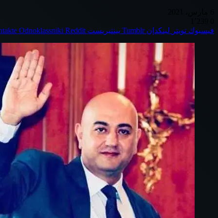
6 مارس، 2021
1٬239
0
فيسبوك
تويتر
لينكدإن
بينتيريست
Odnoklassniki