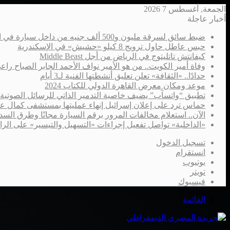
الجمعة, أغسطس 7 2026
أخبار عاجلة
ضبط سائق لسرقة مليون و500 ألف جنيه من داخل سيارة في الإسكندرية
حبس عاطل حاول ترويج 8 كيلو «حشيش» في الإسكندرية
كيفانتش تاتليتوج في الرياض من أجل Middle Beast
وفاة أمير الكويت.. من هو الأمير نواف الأحمد الجابر الصباح را
حدادًا.. «الثقافة» تعلن تعليق أنشطتها الفنية لـ3 أيام
موعد ومكان معرض القاهرة الدولي للكتاب 2024
تطبيق “واتسآب” يضيف خاصية التدمير الذاتي للرسائل الصوتية
حماس ترد على إعلان إسرائيل إنهاء عمليتها بمستشفى كمال ع
الآن.. استعلام مخالفات المرور برقم السيارة مجانًا وطرق السدا
«الداخلية» تواصل تفعيل إجراءات «التسهيل والتيسير» على الر
تسجيل الدخول
انستقرام
يوتيوب
تويتر
فيسبوك
القائمة