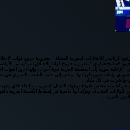
لرئاسي للانتخابات السورية المقبلة – بضرورة خروج قوات الاحتلال ا
يتها “سامح شكري ” بضرورة خروج قوات الاحتلال التركية من الأراضي ا
ي ” لإعادة سوريا إلى المنطقة العربية مرة آخرى ، وإنهاء دور القوات
السوري وإعادة سوريا لريادتها ، ونقف إلى جانب الشعب السوري في طمو
عب والخراب في كل مكان .
 اجتماع مجلس شيوخ ووجهاء القبائل السورية ، والنداء الذي وجهته لل
لايات المتحدة ، ويؤكد أنها ماضية في إسقاط الأنظمة العربية بالقوة بم
دول العربية .