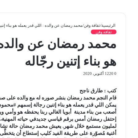
الرئيسية
/
ثقافة وفن
/
محمد رمضان عن والده : اللي قدر يعمله هو بناء إتنين
ثقافة وفن
محمد رمضان عن والده :
هو بناء إتنين رجّاله
0
20
12 أكتوبر، 2020
ف
ت
ل
ب
ب
O
ي
و
ي
ي
T
R
V
d
و
كتب : طارق ناجح
ي
ن
س
u
ن
e
K
ك
n
قام النجم محمد رمضان بنشر صوره له مع والده على صفحته ع
ب
ت
ك
ت
m
d
o
ي
o
يمكن اللي قدر يعمله هو بناء إتنين رجالة إسمهم #محمو
و
ر
د
b
ي
d
n
k
ت
أصعب من بناء مدينة أبويا الغالي ربنا يحفظه هو وأمي وي
إ
ك
l
ر
i
t
l
إحتفل رمضان أمس برقم قياسي جديدفي حياته المهنية، 
r
ن
ي
t
a
a
س
k
s
t
ت
s
أغنية مُصوّرة على طريقة الفيد كليب إستطاع أن يتخطَّى