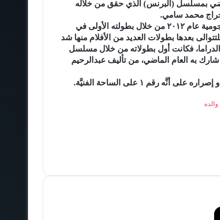
ضي بمسلسل (البرنس) الذي حقق من خلاله
إخراج محمد سامي.
محمد رمضان، البالغ من العمر ٣١ عاماً، عرف طريقه للنجومية عام ٢٠١٢ من خلال بطولته الأولى في
لتتوالى بعدها بطولات العديد من الأفلام منها شد
في الدراما، فكانت أول بطولاته من خلال مسلسل
 شارك به العام الماضي، من تأليف عبدالرحيم
َه رقم ١ على الساحة الفنيَّة.
والده