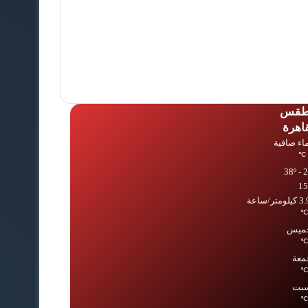
طقس
قاهرة
ء صافية
℃
1
ومتر/ساعة
℃
خميس
℃
معة
℃
سبت
℃