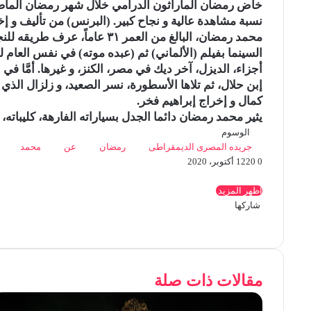
n
e
خاض رمضان الماراثون الدرامي خلال شهر رمضان الما
i
نسبة مشاهدة عالية و نجاح كبير. (البرنس) من تأليف و 
k
i
السينما بفيلم (الألماني) ثم (عبده موته) في نفس العام ل
أجزاء، الديزل، آخر ديك في مصر، الكنز، و غيرها. أمَّا 
إبن حلال، ثم تلاها الأسطورة، نسر الصعيد، و زلزال الذي
كمال و إخراج إبراهيم فخر.
يثير محمد رمضان دائما الجدل بسياراته الفارهة، كليباته، و إصراره على أنّ
الوسوم
جريده المصرى الديمقراطى
رمضان
عن
محمد
0
20
12 أكتوبر، 2020
ف
ت
ل
ب
ب
O
ي
و
ي
ي
T
R
V
d
و
اظهر المزيد
ي
ن
س
u
ن
e
K
ك
n
شاركها
ب
ف
ت
ت
ل
ك
ت
ب
m
d
o
ي
o
ب
O
م
ط
ي
و
ر
و
ي
د
b
ي
ي
T
d
R
n
V
k
d
و
ب
ت
ش
ي
إ
ن
ك
س
l
u
ن
ر
i
e
t
l
K
n
ك
ا
ا
ب
ت
r
ك
ن
ي
ت
t
m
d
a
o
a
o
ي
ر
ع
مقالات ذات صلة
و
ر
د
b
ي
d
س
k
n
s
k
ك
ة
ت
إ
ك
l
ر
i
t
t
ت
l
s
ة
r
ن
ي
t
e
a
a
n
ع