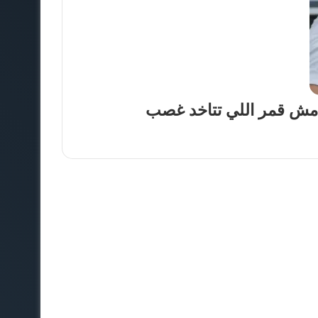
: مش قمر اللي تتاخد غصب