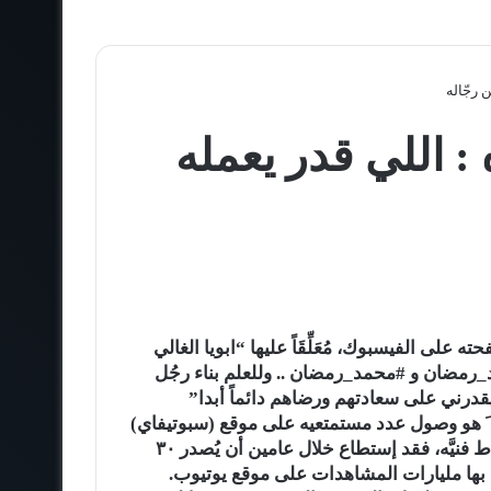
 رجّاله
 اللي قدر يعمله
لى الفيسبوك، مُعَلِّقَاً عليها “ابويا الغالي
د_رمضان و #محمد_رمضان .. وللعلم بناء رجُل
قدرني على سعادتهم ورضاهم دائماً أبدا”
َ هو وصول عدد مستمتعيه على موقع (سبوتيفاي)
لمليون مستمع خلال شهر. يعيش محمد رمضان حالة نشاط فنيَّه، فقد إستطاع خلال عامين أن يُصدر ٣٠
 بها مليارات المشاهدات على موقع يوتيوب.