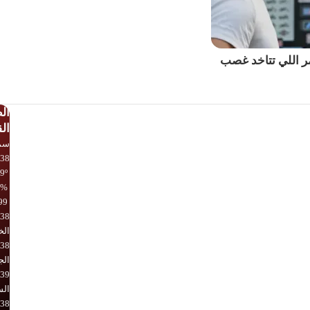
مر اللي تتاخد غصب
ال
ال
سما
38
38º - 29º
5%
3.99 كيل
38
ال
38
الج
39
ال
38