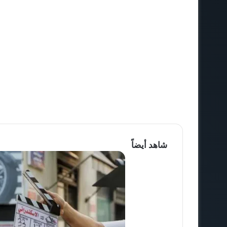
شاهد أيضاً
إ
غ
ل
ا
ق