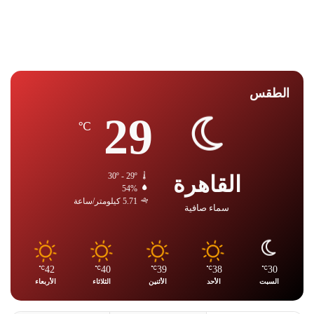
الطقس
29
℃
القاهرة
30º - 29º
54%
5.71 كيلومتر/ساعة
سماء صافية
42
40
39
38
30
℃
℃
℃
℃
℃
السبت
الأحد
الأثنين
الثلاثاء
الأربعاء