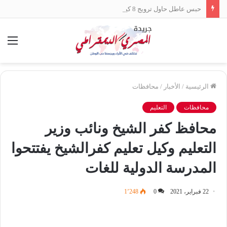
حبس عاطل حاول ترويج 8 كيلو «حشيش» في الإسكندرية
الق
الرئيسية
/
الأخبار
/
محافظات
محافظات
التعليم
محافظ كفر الشيخ ونائب وزير
التعليم وكيل تعليم كفرالشيخ يفتتحوا
المدرسة الدولية للغات
22 فبراير، 2021
0
1٬248