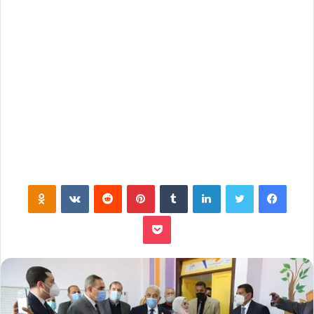
فيسبوك
تويتر
لينكدإن
‏Tumblr
بينتيريست
‏Reddit
‏VKontakte
Odnoklassniki
بوكيت