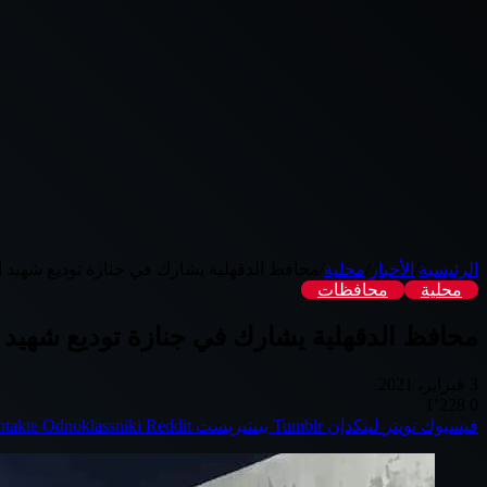
الرئيسية
/
الأخبار
/
محلية
/
محافظ الدقهلية يشارك في جنازة توديع شهيد ا
محلية
محافظات
محافظ الدقهلية يشارك في جنازة توديع شهيد ا
3 فبراير، 2021
1٬228
0
فيسبوك
تويتر
لينكدإن
بينتيريست
Odnoklassniki