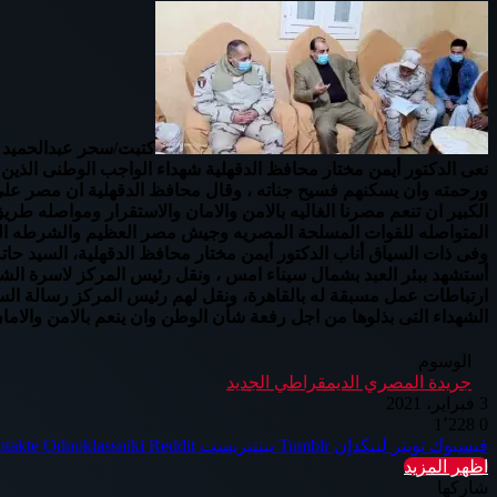
كتبت/سحر عبدالحميد
نعى الدكتور أيمن مختار محافظ الدقهلية شهداء الواجب الوطنى الذين
ورحمته وان يسكنهم فسيح جناته ، وقال محافظ الدقهلية ان مصر على مر
الكبير ان تنعم مصرنا الغاليه بالامن والامان والاستقرار ومواصله طري
المتواصله للقوات المسلحة المصريه وجيش مصر العظيم والشرطه المصر
وفى ذات السياق أناب الدكتور أيمن مختار محافظ الدقهلية، السيد حا
أستشهد ببئر العبد بشمال سيناء امس ، ونقل رئيس المركز لاسرة الش
ارتباطات عمل مسبقة له بالقاهرة، ونقل لهم رئيس المركز رسالة السي
الشهداء التى بذلوها من اجل رفعة شأن الوطن وان ينعم بالامن والاما
الوسوم
جريدة المصري الديمقراطي الجديد
3 فبراير، 2021
1٬228
0
فيسبوك
تويتر
لينكدإن
بينتيريست
Odnoklassniki
اظهر المزيد
شاركها