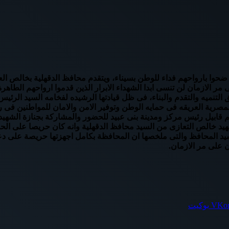
 ضحوا بارواحهم فداء للوطن بسيناء، ويتقدم محافظ الدقهلية بخالص الع
 الازمان لن تنسى ابدا الشهداء الابرار الذين قدموا ارواحهم الطاهر
ق التنميه والتقدم والبناء، فى ظل قيادتها الرشيده لفخامه السيد الرئ
ية العريقه فى حمايه الوطن وتوفير الامن والامان للمواطنين فى رب
تم قابيل رئيس مركز ومدينة بنى عبيد للحضور والمشاركة بجنازة الشهي
هيد خالص التعازى من السيد محافظ الدقهلية وانه كان حريصا على الح
د المحافظ والتى ملخصها ان المحافظة بكامل اجهزتها حريصة على دعم 
ن على مر الازمان.
بوكيت