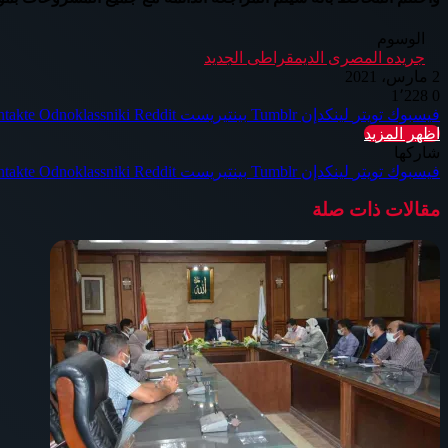
الوسوم
جريده المصرى الديمقراطى الجديد
2 مارس، 2021
1٬228
0
فيسبوك
تويتر
لينكدإن
بينتيريست
Odnoklassniki
اظهر المزيد
شاركها
فيسبوك
تويتر
لينكدإن
بينتيريست
Odnoklassniki
مقالات ذات صلة