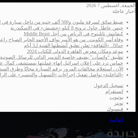
الجمعة, أغسطس 7 2026
أخبار عاجلة
ضبط سائق لسرقة مليون و500 ألف جنيه من داخل سيارة في الإسكندرية
حبس عاطل حاول ترويج 8 كيلو «حشيش» في الإسكندرية
كيفانتش تاتليتوج في الرياض من أجل Middle Beast
وفاة أمير الكويت.. من هو الأمير نواف الأحمد الجابر الصباح را
حدادًا.. «الثقافة» تعلن تعليق أنشطتها الفنية لـ3 أيام
موعد ومكان معرض القاهرة الدولي للكتاب 2024
تطبيق “واتسآب” يضيف خاصية التدمير الذاتي للرسائل الصوتية
حماس ترد على إعلان إسرائيل إنهاء عمليتها بمستشفى كمال ع
الآن.. استعلام مخالفات المرور برقم السيارة مجانًا وطرق السدا
«الداخلية» تواصل تفعيل إجراءات «التسهيل والتيسير» على الر
تسجيل الدخول
انستقرام
يوتيوب
تويتر
فيسبوك
القائمة