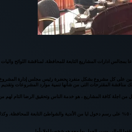
مجالس ادارات المشاريع التابعة للمحافظة. لمناقشة اللوائح واليات ال
ائمين على كل مشروع بشكل منفرد يحضرة رئيس مجلس إدارة المشروع و
لك مناقشة المقترحات التى من شأنها تنمية موارد المشروعات وتقديم 
ل من اجلة كافة المشاريع ، هو خدمة الناس وتحقيق الرضا التام لهم من
كما قرر المحافظ منح العاملين بالحكم المحلى فى المحافظة تخفيض ٥٠% على رسم دخول ايا من الأندية
فها المالى وسير العمل بها معه هو شخصيا اولا بأول.