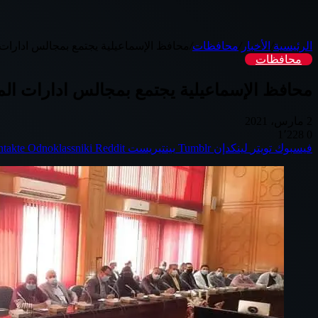
الرئيسية
/
الأخبار
/
محافظات
/
محافظ الإسماعيلية يجتمع بمجالس ادارات ا
محافظات
محافظ الإسماعيلية يجتمع بمجالس ادارات المش
2 مارس، 2021
1٬228
0
فيسبوك
تويتر
لينكدإن
بينتيريست
Odnoklassniki