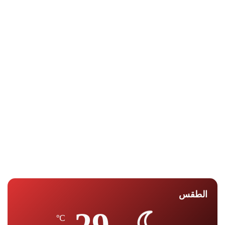
الطقس
℃