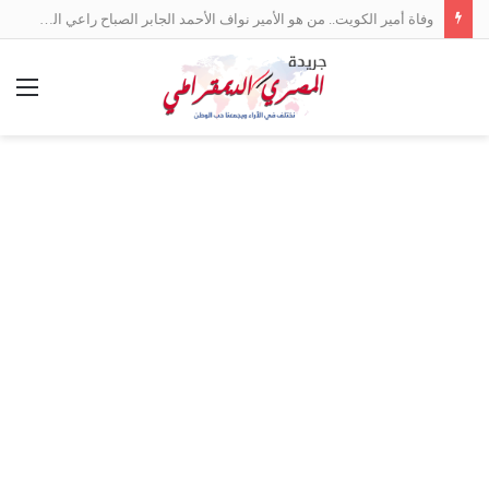
وفاة أمير الكويت.. من هو الأمير نواف الأحمد الجابر الصباح راعي السلام بين العرب؟
الق