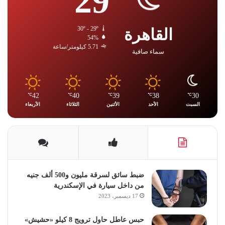
29
القاهرة
30º - 29º
54%
5.71 كيلومتر/ساعة
سماء صافية
42
40
39
38
30
℃
℃
℃
℃
℃
السبت
الأحد
الأثنين
الثلاثاء
الأربعاء
ضبط سائق لسرقة مليون و500 ألف جنيه
من داخل سيارة في الإسكندرية
17 ديسمبر، 2023
حبس عاطل حاول ترويج 8 كيلو «حشيش»