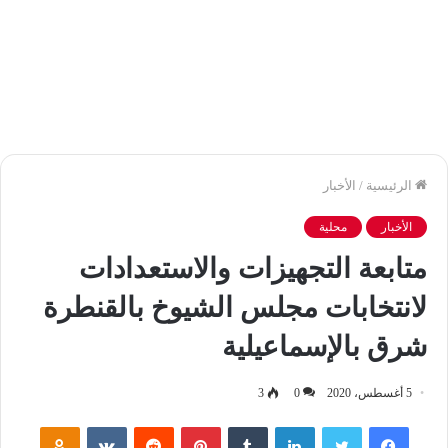
الرئيسية
/
الأخبار
الأخبار
محلية
متابعة التجهيزات والاستعدادات
لانتخابات مجلس الشيوخ بالقنطرة
شرق بالإسماعيلية
5 أغسطس، 2020
0
3
فيسبوك
تويتر
لينكدإن
‏Tumblr
بينتيريست
‏Reddit
‏VKontakte
Odnoklassniki