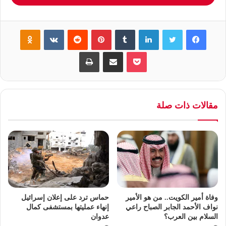
فيسبوك
تويتر
لينكدإن
‏Tumblr
بينتيريست
‏Reddit
‏VKontakte
Odnoklassniki
بوكيت
مشاركة عبر البريد
طباعة
مقالات ذات صلة
وفاة أمير الكويت.. من هو الأمير
حماس ترد على إعلان إسرائيل
نواف الأحمد الجابر الصباح راعي
إنهاء عمليتها بمستشفى كمال
السلام بين العرب؟
عدوان