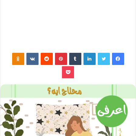
فيسبوك
تويتر
لينكدإن
‏Tumblr
بينتيريست
‏Reddit
‏VKontakte
Odnoklassniki
بوكيت