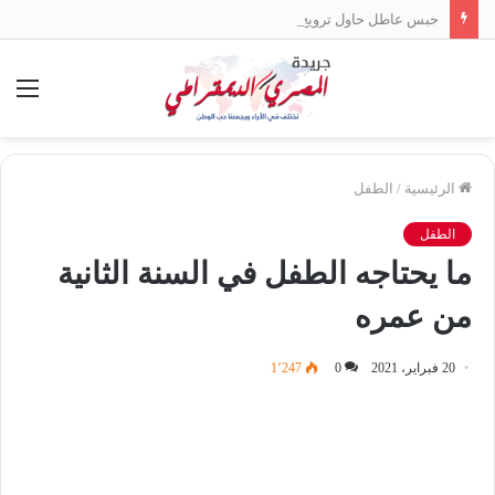
حبس عاطل حاول ترويج 8 كيلو «حشيش» في الإسكندرية
الق
الرئيسية
/
الطفل
الطفل
ما يحتاجه الطفل في السنة الثانية
من عمره
20 فبراير، 2021
0
1٬247