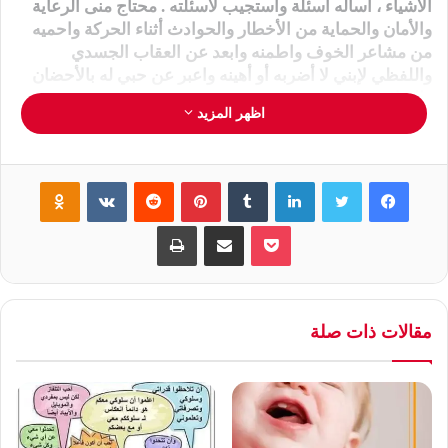
الأشياء ، أسأله أسئلة وأستجيب لأسئلته . محتاج منى الرعاية
والأمان والحماية من الأخطار والحوادث أثناء الحركة واحميه
من مشاعر الخوف واطمنه وابعد عن العقاب الجسدي
واللفظي لإبني لا أضربه أو أهينه واعبر عن حبي له بالأحضان
والقبلات.
اظهر المزيد
#احتياجات_الطفل
#طفلي_في_السنه_الثانية
#أول_1000_يوم
فيسبوك
تويتر
لينكدإن
‏Tumblr
بينتيريست
‏Reddit
‏VKontakte
Odnoklassniki
بوكيت
مشاركة عبر البريد
طباعة
جريدة المصري الديمقراطي الجديد
مقالات ذات صلة