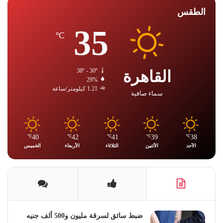
الطقس
35
℃
القاهرة
38º - 30º
29%
1.21 كيلومتر/ساعة
سماء صافية
40
42
41
39
38
℃
℃
℃
℃
℃
الأحد
الأثنين
الثلاثاء
الأربعاء
الخميس
ضبط سائق لسرقة مليون و500 ألف جنيه