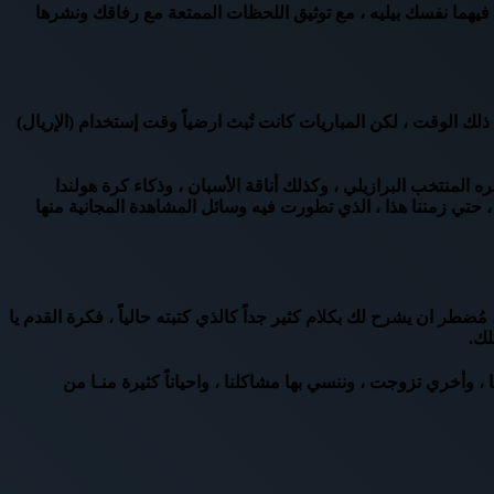
فيهما نفسك بيليه ، مع توثيق اللحظات الممتعة مع رفاقك ونشرها
عها بالتوازي مع فرقنا المحلية ..رغم أن اندية المشاهدة وكروت الـ Bein ، لم تكن متوفرة في ذلك الوقت ، لكن المباريات كانت تُبث ارضياً وقت إستخدام (الإريال)
ره المنتخب البرازيلي ، وكذلك أناقة الأسبان ، وذكاء كرة هولندا
 ، حتي زمننا هذا ، الذي تطورت فيه وسائل المشاهدة المجانية منها
، مُضطر ان يشرح لك بكلام كثير جداً كالذي كتبته حالياً ، فكرة القدم يا
لك.
ا ، وأخري تزوجت ، وننسي بها مشاكلنا ، واحياناً كثيرة منـا من