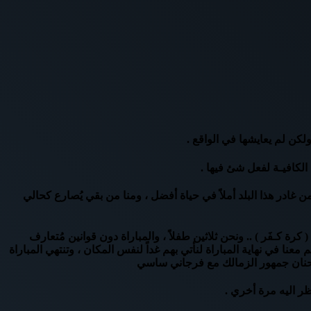
لكن لم يعايشها في الواقع .
الكافيـة لفعل شئ فيها .
 من غادر هذا البلد أملاً في حياة أفضل ، ومنا من بقي يُصارع كحالي
كـفَر ) .. ونحن ثلاثين طفلاً ، والمباراة دون قوانين مُتعارف
عنا في نهاية المباراة لنأتي بهم غداً لنفس المكان ، وتنتهي المباراة
كـ حنان جمهور الزمالك مع فرجاني ساسي
ظر اليه مرة أخري .