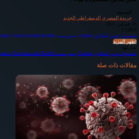
الوسوم
جريدة المصري الديمقراطي الجديد
26 فبراير، 2021
1٬226
0
فيسبوك
تويتر
لينكدإن
بينتيريست
Odnoklassniki
اظهر المزيد
شاركها
فيسبوك
تويتر
لينكدإن
بينتيريست
Odnoklassniki
مقالات ذات صلة