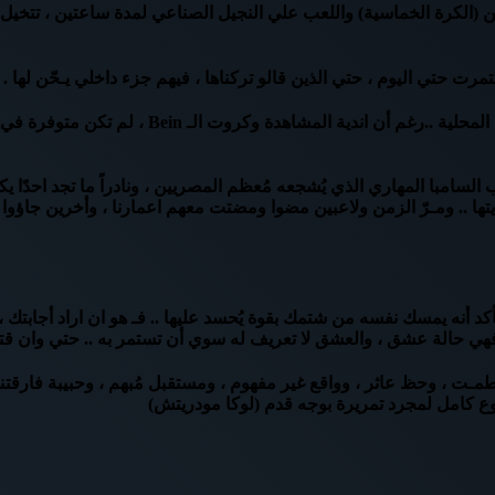
ن (الكرة الخماسية) واللعب علي النجيل الصناعي لمدة ساعتين ، تتخيل 
رت حتي اليوم ، حتي الذين قالو تركناها ، فيهم جزء داخلي يـحّن لها .
تطـوّر الأمر واصبحنا نتابع الفرق العالمية ، ونشج
 السامبا المهاري الذي يُشجعه مُعظم المصريين ، ونادراً ما تجد احدًا يك
ديتها .. ومـرّ الزمن ولاعبين مضوا ومضتت معهم اعمارنا ، وأخرين جاؤوا
ا متأكد أنه يمسك نفسه من شتمك بقوة يُحسد عليها .. فـ هو ان اراد أجابتك 
اً ، فهي حالة عشق ، والعشق لا تعريف له سوي أن تستمر به .. حتي وان قت
ا تحطمـت ، وحظ عاثر ، وواقع غير مفهوم ، ومستقبل مُبهم ، وحبيبة فارقتن
وع كامل لمجرد تمريرة بوجه قدم (لوكا مودريتش)