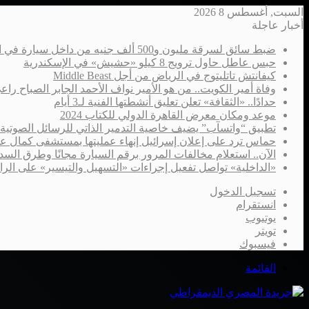
السبت, أغسطس 8 2026
أخبار عاجلة
ضبط سائق لسرقة مليون و500 ألف جنيه من داخل سيارة في الإسكندرية
حبس عاطل حاول ترويج 8 كيلو «حشيش» في الإسكندرية
كيفانتش تاتليتوج في الرياض من أجل Middle Beast
وفاة أمير الكويت.. من هو الأمير نواف الأحمد الجابر الصباح را
حدادًا.. «الثقافة» تعلن تعليق أنشطتها الفنية لـ3 أيام
موعد ومكان معرض القاهرة الدولي للكتاب 2024
تطبيق “واتسآب” يضيف خاصية التدمير الذاتي للرسائل الصوتية
حماس ترد على إعلان إسرائيل إنهاء عمليتها بمستشفى كمال ع
الآن.. استعلام مخالفات المرور برقم السيارة مجانًا وطرق السدا
«الداخلية» تواصل تفعيل إجراءات «التسهيل والتيسير» على الر
تسجيل الدخول
انستقرام
يوتيوب
تويتر
فيسبوك
القائمة