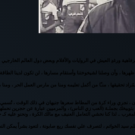
فاهية ورغدِ العيش في الروايات والأفلام وبعض دول العالم الخارجـِي و
ا ظهرها ، وأن وصلنا لشيخوختنا وأستقام مسارها ، لن تكون لدينا الطاقة 
المُراد تحقيقها ، منـّا من أكمل تعليمه ومنا من مارس العمل الحر ، ومنا
، نجري وراء كرة من المطاط سعرها جنيهان في ذلك الوقت ، تُسمي ( كرة 
) بتوبيخك بجملـة (العب زي الناس) ، والمرميين عبارة عن حجرين نحملهم م
 المغرب .. لذا كنا نخشي التعامل العنيف مع مالك الكرة ، ونحنو عليه 
يلم سيد الخواتم ، لتصرف علي نفسك ربع صابونة ، لتعود بشراً يمكن الن