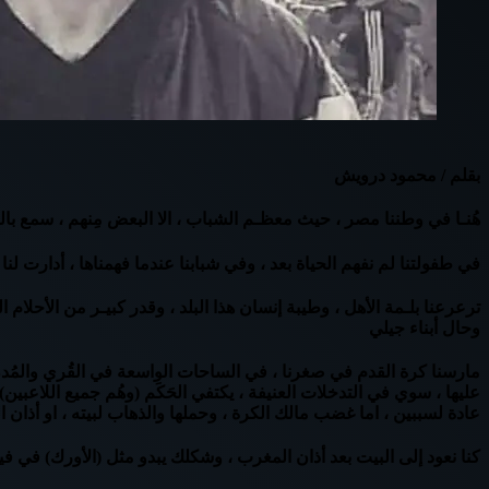
بقلم / محمود درويش
هُنـا في وطننا مصر ، حيث معظـم الشباب ، الا البعض مِنهم ، سمع بالر
في طفولتنا لم نفهم الحياة بعد ، وفي شبابنا عندما فهمناها ، أدارت لن
ترعرعنا بلـمة الأهل ، وطيبة إنسان هذا البلد ، وقدر كبيـر من الأحلام 
وحال أبناء جيلي
مارسنا كرة القدم في صغرنا ، في الساحات الواسعة في القُري والمُدن 
عليها ، سوي في التدخلات العنيفة ، يكتفي الحَكَم (وهُم جميع اللاعبين
عادة لسببين ، اما غضب مالك الكرة ، وحملها والذهاب لبيته ، او أذان
كنا نعود إلى البيت بعد أذان المغرب ، وشكلك يبدو مثل (الأورك) في ف