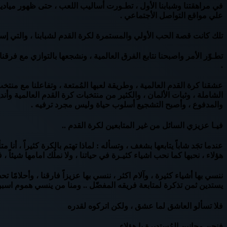
في مراهقتنا وشبابنا الأول ، تطـورت أساليب اللعب ، حتى ظهور ميادي
علي مواقع التواصل الأجتماعي .
تلك كانت قصة الحب الأولي والمستمرة لكرة القدم لشبابنا ، والتي إستم
.
عشقنا كرة القدم العالمية ، وطريقة لعبها المُمتعة ، وتفاعلنا مع منتخب
الشاملة ، وثبات الألمان ، والكثير من منتخبات كرة القدم العالمية وأن
والمدفوع ، وأصبح التشجيع أسلوب حياة وليس مجرد ترفيه .
فيـا عزيزي السائل من غير المتابعين لكرة القدم ..
عندما تجَد شاباً يتابعها بشغف ، وتسأله : لماذا تهتم بالكرة كثيراً ، أن
هؤلاء ، نحبها كما نحب اشياء كثيـرة في حياتنا ، ولا نملُك امامها شيئ
ننسي بها أشياء كثيرة ، وآلام اكثر ، ننسي بها عزيزاً فارقنا ، وأحلامً
يستدين ثمن تذكرة لمتابعة فريقه المفضّل .. ومنا من ينسي هموم اسب
فلا تسألو العاشق لما عشق ، ولكن اتركوه لقدره
فنحن مجانين المُستديرة يا هؤلاء .