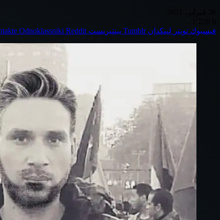
26 فبراير، 2021
1٬226
0
فيسبوك
تويتر
لينكدإن
بينتيريست
Odnoklassniki