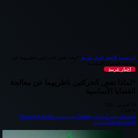
الرئيسية
/
الأخبار
/
اخبار عربية
/
“لماذا تغض الحركتين ناظريهما عن
معالجة القضايا الأساسية
اخبار عربية
“لماذا تغض الحركتين ناظريهما عن معالجة
القضايا الأساسية
24 فبراير، 2021
1٬241
0
فيسبوك
تويتر
لينكدإن
بينتيريست
Odnoklassniki
بوكيت