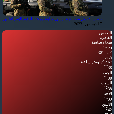
حماس تحول شوارع غزة إلى متاهة مميتة للجنود الإسرائيليين
17 ديسمبر، 2023
الطقس
القاهرة
سماء صافية
℃
29
38º - 29º
37%
2.67 كيلومتر/ساعة
℃
38
الجمعة
℃
38
السبت
℃
38
الأحد
℃
39
الأثنين
℃
42