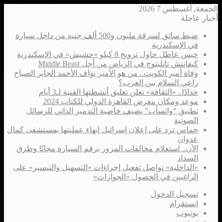
الجمعة, أغسطس 7 2026
أخبار عاجلة
ضبط سائق لسرقة مليون و500 ألف جنيه من داخل سيارة
في الإسكندرية
حبس عاطل حاول ترويج 8 كيلو «حشيش» في الإسكندرية
كيفانتش تاتليتوج في الرياض من أجل Middle Beast
وفاة أمير الكويت.. من هو الأمير نواف الأحمد الجابر الصباح
راعي السلام بين العرب؟
حدادًا.. «الثقافة» تعلن تعليق أنشطتها الفنية لـ3 أيام
موعد ومكان معرض القاهرة الدولي للكتاب 2024
تطبيق “واتسآب” يضيف خاصية التدمير الذاتي للرسائل
الصوتية
حماس ترد على إعلان إسرائيل إنهاء عمليتها بمستشفى كمال
عدوان
الآن.. استعلام مخالفات المرور برقم السيارة مجانًا وطرق
السداد
«الداخلية» تواصل تفعيل إجراءات «التسهيل والتيسير» على
الراغبين في الحصول «الجوازات»
تسجيل الدخول
انستقرام
يوتيوب