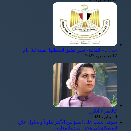
حدادًا.. «الثقافة» تعلن تعليق أنشطتها الفنية لـ3 أيام
17 ديسمبر، 2023
كالعمر لا أتكرر
29 يناير، 2021
شوقى يجيب على السؤالين الأكثر تداولاً و يحاول علاج
المشكلة في عجز وزيادة المعلمين