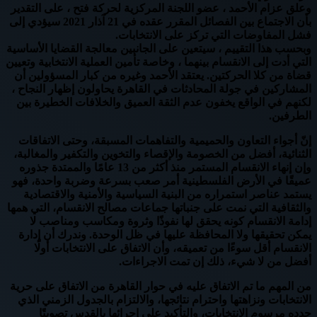
وعلق عزام الأحمد ، عضو اللجنة المركزية لحركة فتح ، على التقدير
بأن الاجتماع بين الفصائل المقرر عقده في 21 آذار 2021 سيؤدي إلى
فشل المفاوضات التي تركز على الانتخابات.
وبحسب هذا التقييم ، سيتعين على الجانبين معالجة القضايا الأساسية
التي أدت إلى الانقسام بينهما ، وخاصة تأمين العملية الانتخابية وتعيين
قضاة من كلا الحركتين. يعتقد الأحمد وغيره من كبار المسؤولين أن
المشاركين في جولة المحادثات في القاهرة يحاولون إظهار النجاح ،
لكنهم في الواقع يخفون عدم الثقة العميق والخلافات الخطيرة بين
الطرفين.
إنّ أجواء التعاون والحميمية والتفاهمات المسبقة، وحتى الاتفاقات
الثنائية، أفضل من الخصومة والإقصاء والتخوين والتكفير والمغالبة،
وإن إنهاء الانقسام المستمر منذ أكثر من 13 عامًا والممتدة جذوره
عميقًا في الأرض الفلسطينية أمر صعب بسرعة وضربة واحدة، فهو
يستمد عناصر استمراره من البنية السياسية والأمنية والاقتصادية
والثقافية التي نمت على جنباتها جماعات مصالح الانقسام، التي همها
إدامة الانقسام كونه يحقق لها نفوذًا وثروة ومكاسب ومناصب لا
يمكن تحقيقها ولا المحافظة عليها في ظل الوحدة. وندرك أن إدارة
الانقسام أقل سوءًا من تعميقه، وأن الاتفاق على الانتخابات أولًا
أفضل من لا شيء، ذلك إن تمت الاجراءات.
من المهم ما تم الاتفاق عليه في حوار القاهرة من الاتفاق على حرية
الانتخابات ونزاهتها واحترام نتائجها، والالتزام بالجدول الزمني الذي
حدده مرسوم الانتخابات، والتأكيد على إجرائها بالقدس تصويتًا