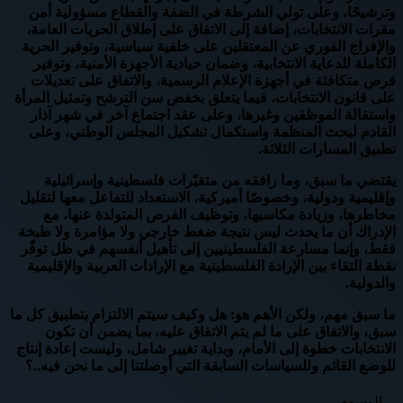
وترشيحًا، وعلى تولي الشرطة في الضفة والقطاع مسؤولية أمن
مقرات الانتخابات، إضافة إلى الاتفاق على إطلاق الحريات العامة،
والإفراج الفوري عن المعتقلين على خلفية سياسية، وتوفير الحرية
الكاملة للدعاية الانتخابية، وضمان حيادية الأجهزة الأمنية، وتوفير
فرص متكافئة في أجهزة الإعلام الرسمية، والاتفاق على تعديلات
على قانون الانتخابات، فيما يتعلق بخفض سن الترشح وتمثيل المرأة
واستقالة الموظفين وغيرها، وعلى عقد اجتماع آخر في شهر آذار
القادم لبحث المنظمة واستكمال تشكيل المجلس الوطني، وعلى
تطبيق المسارات الثلاثة.
يقتضي ما سبق، وما رافقه من متغيّرات فلسطينية وإسرائيلية
وإقليمية ودولية، وخصوصًا أميركية، الاستعداد للتفاعل معها لتقليل
مخاطرها، وزيادة مكاسبها، وتوظيف الفرص المتولدة عنها، مع
الإدراك أن ما يحدث ليس نتيجة ضغط خارجي ولا مؤامرة ولا طبخة
فقط، وإنما مسارعة الفلسطينيين إلى تأهيل أنفسهم في ظل توفّر
نقطة التقاء بين الإرادة الفلسطينية مع الإرادات العربية والإقليمية
والدولية.
ما سبق مهم، ولكن الأهم هو: هل وكيف سيتم الالتزام بتطبيق كل ما
سبق، والاتفاق على ما لم يتم الاتفاق عليه، بما يضمن أن تكون
الانتخابات خطوة إلى الأمام، وبداية تغيير شامل، وليست إعادة إنتاج
للوضع القائم وللسياسات السابقة التي أوصلتنا إلى ما نحن فيه..؟
الوسوم