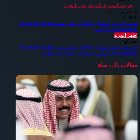
جريدة المصري الديمقراطي الجديد
24 فبراير، 2021
1٬241
0
فيسبوك
تويتر
لينكدإن
بينتيريست
Odnoklassniki
بوكيت
اظهر المزيد
شاركها
فيسبوك
تويتر
لينكدإن
بينتيريست
Odnoklassniki
بوكيت
مشاركة عبر البريد
طباعة
مقالات ذات صلة