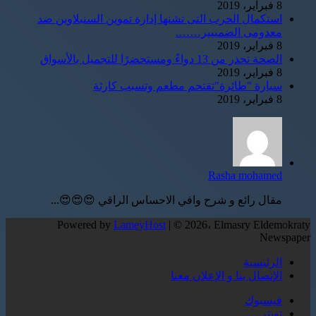
8 فبراير، 2019
استكمال الحرب التى تشنها إدارة تموين السنبلاوين ضد
معدومى الضمييير…….
8 فبراير، 2019
الصحة تحذر من 13 دواءً ومستحضرًا للتجميل بالأسواق
8 فبراير، 2019
سيارة "طائرة"تقتحم مطعم وتسبب كارثة
8 فبراير، 2019
Rasha mohamed
مقال رائع و شرح وافي الاحساس الراقي 😍😍😍...
Powered by
LameyHost
| © 2026، Elmasry Eldemokraty
Newspaper
الرئيسية
الإتصال بنا و الإعلان معنا
فيسبوك
تويتر