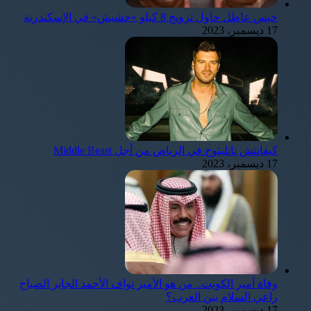
حبس عاطل حاول ترويج 8 كيلو «حشيش» في الإسكندرية
17 ديسمبر، 2023
كيفانتش تاتليتوج في الرياض من أجل Middle Beast
17 ديسمبر، 2023
وفاة أمير الكويت.. من هو الأمير نواف الأحمد الجابر الصباح
راعي السلام بين العرب؟
17 ديسمبر، 2023