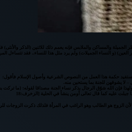
ر الجميلة والمساكن والملابس فإنه يعمم ذلك للاثنين (الذكر والأنثى) 
 العين) (و النساء الجميلات) ولم يرد مثل هذا للنساء.. فقد تتساءل الم
 – لا يشوقهن للجنة بما يستحين منه.
ذا فإن الله شوّق الرجال بذكر نساء الجنة مصداقا لقوله: {ما تركت بع
 جبلت عليه كما قال تعالى أومن ينشأ في الحلية [الزخرف:18
اج لأن الزوج هو الطالب وهو الراغب في المرأة فلذلك ذكرت الزوجات 