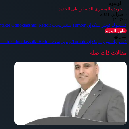
الوسوم
جريده المصرى الديمقراطى الجديد
5 فبراير، 2021
1٬237
0
فيسبوك
تويتر
لينكدإن
بينتيريست
Odnoklassniki
اظهر المزيد
شاركها
فيسبوك
تويتر
لينكدإن
بينتيريست
Odnoklassniki
مقالات ذات صلة