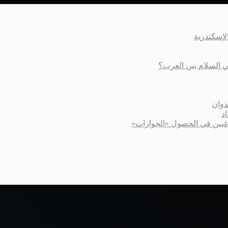
عي السلام بين العرب؟
دوان
د
اغبين في الحصول «الجوازات»