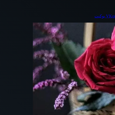
بوكيت