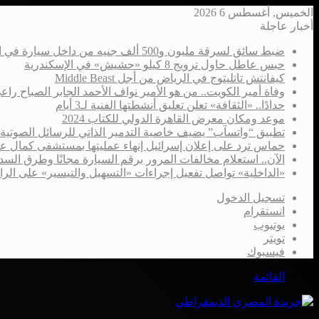
الخميس, أغسطس 6 2026
أخبار عاجلة
ضبط سائق لسرقة مليون و500 ألف جنيه من داخل سيارة في الإسكندرية
حبس عاطل حاول ترويج 8 كيلو «حشيش» في الإسكندرية
كيفانتش تاتليتوج في الرياض من أجل Middle Beast
وفاة أمير الكويت.. من هو الأمير نواف الأحمد الجابر الصباح را
حدادًا.. «الثقافة» تعلن تعليق أنشطتها الفنية لـ3 أيام
موعد ومكان معرض القاهرة الدولي للكتاب 2024
تطبيق “واتسآب” يضيف خاصية التدمير الذاتي للرسائل الصوتية
حماس ترد على إعلان إسرائيل إنهاء عمليتها بمستشفى كمال ع
الآن.. استعلام مخالفات المرور برقم السيارة مجانًا وطرق السدا
«الداخلية» تواصل تفعيل إجراءات «التسهيل والتيسير» على الر
تسجيل الدخول
انستقرام
يوتيوب
تويتر
فيسبوك
القائمة