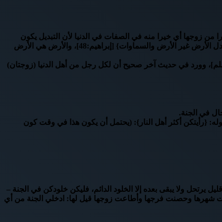
را من زوجها أي خيرا منه في الصفات في الدنيا لأن التبديل يكون
بتبديل الأعيان كما لو بعت شاة ببعير مثلا ويكون بتبديل الأوصاف كما لو قلت لك بدل الله كفر هذا الرجل بإيمان وكما في قوله تعالى: {ويوم تبدل الأرض غير الأرض والسماوات} [إبراهيم:48]، والأرض هي الأرض
سلم]، وورد في حديث آخر صحيح أن لكل رجل من أهل الدنيا (زوجتان)
جال في الجنة.
وله: {رأيتكن أكثر أهل النار}: (يحتمل أن يكون هذا في وقت كون
 يرتحل ولا يبقى بعده إلا الخلود الدائم، فليكن خلودكن في الجنة –
صامت شهرها وحصنت فرجها وأطاعت زوجها قيل لها: ادخلي الجنة من أي