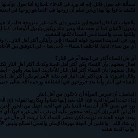
مسألة: قد يقول قائل: إنه قد ورد في الدعاء للجنازة أننا نقول (وأبدلها
فكيف ندعوا لها بهذا ونحن نعلم أن زوجها في الدنيا هو زوجها في الجنة
والجواب كما قال الشيخ ابن عثيمين: إن كانت غير متزوجة فالمراد خيرا
ولكنها مدت والسماء هي السماء لكنها انشقت.
ورد في الحديث الصحيح قوله للنساء: {إني رأيتكن أكثر أهل النار…} 
أي من نساء الدنيا. فاختلف العلماء – لأجل هذا – في التوفيق بين الأحا
أي هل النساء أكثر في الجنة أم في النار؟
فقال بعضهم: بأن النساء يكن أكثر أهل الجنة وكذلك أكثر أهل النار لكث
وقال بعضهم: بأن النساء أكثر أهل النار للأحاديث السابقة. وأنهن – أيض
وقال آخرون: بل هن أكثر أهل النار في بداية الأمر ثم يكن أكثر أهل ا
النساء في النار وأما بعد خروجهن في الشفاعة ورحمة الله تعالى حتى لا ي
الحاصل: أن تحرص المرأة أن لا تكون من أهل النار
إذا دخلت المرأة الجنة فإن الله يعيد إليها شبابها وبكارتها لقوله: {إن ال
ورد في بعض الآثار أن نساء الدنيا يكن في الجنة أجمل من الحور العين 
قال ابن القيم (إن كل واحد محجور عليه أن يقرب أهل غيره فيها) أي في
وبعد: فهذه الجنة قد تزينت لكن معشر النساء كما تزينت للرجال في مقع
إن شاء الله – واعلمن أن الجنة مهرها الإيمان والعمل الصالح وليس 
أبواب الجنة شئت