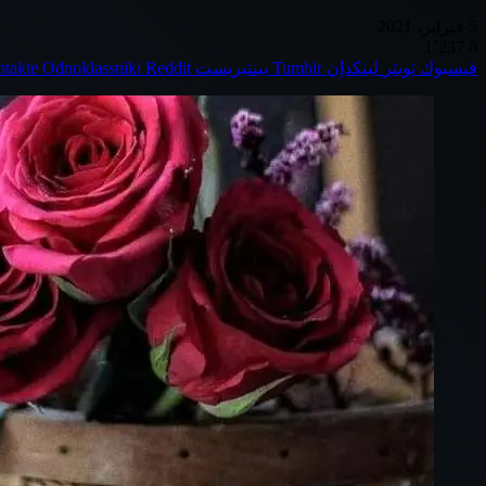
5 فبراير، 2021
1٬237
0
فيسبوك
تويتر
لينكدإن
بينتيريست
Odnoklassniki