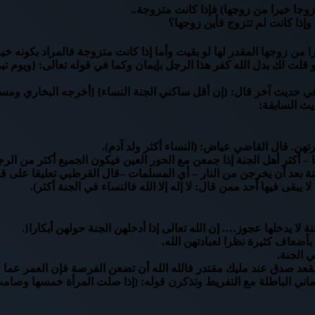
 زوجا خيرا من زوجها) فإذا كانت متزوجة..
 وإذا كانت لم تتزوج فأين زوجها؟
 من زوجها المقدر لها لو بقيت وأما إذا كانت متزوجة فالمراد بكونه خي
وفي حديث آخر قال: {إن أقل ساكني الجنة النساء} [أخرجه البخاري وم
ديث السابقة:
رتهن. قال القاضي عياض: (النساء أكثر ولد آدم).
ا – أكثر أهل الجنة إذا جمعن مع الحور العين فيكون الجميع أكثر من الر
لجنة بعد أن يخرجن من النار – أي المسلمات –قال القرطبي تعليقا على ق
بقى فيها أحد ممن قال: لا إله إلا الله فالنساء في الجنة أكثر).
جنة لا يدخلها عجوز…. إن الله تعالى إذا أدخلهن الجنة حولهن أبكارا{.
بأضعاف كثيرة نظرا لعبادتهن الله.
 الجنة.
د صدق عند مليك مقتدر فالله الله أن تضعن الفرصة فإن العمر عما قليل
الأماني الباطلة مع التفريط وتذكرن قوله: (إذا صلت المرأة خمسها و