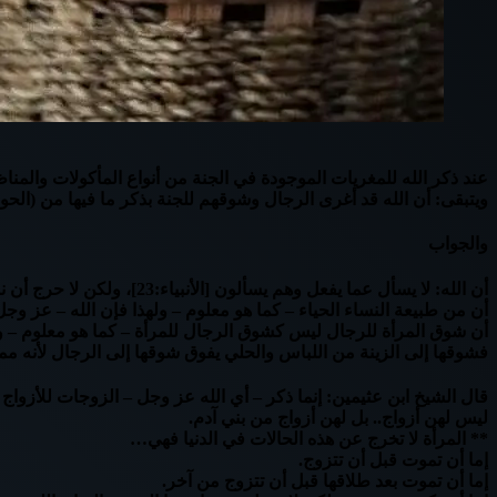
عند ذكر الله للمغريات الموجودة في الجنة من أنواع المأكولات والمناظ
ويتبقى: أن الله قد أغرى الرجال وشوقهم للجنة بذكر ما فيها من (الحور
والجواب
أن الله: لا يسأل عما يفعل وهم يسألون [الأنبياء:23]، ولكن لا حرج أن نستفيد حكمة هذا العمل من النصوص الشرعية وأصول الإسلام فأقول:
أن من طبيعة النساء الحياء – كما هو معلوم – ولهذا فإن الله – عز وجل
أن شوق المرأة للرجال ليس كشوق الرجال للمرأة – كما هو معلوم – وله
فشوقها إلى الزينة من اللباس والحلي يفوق شوقها إلى الرجال لأنه مما
قال الشيخ ابن عثيمين: إنما ذكر – أي الله عز وجل – الزوجات للأزو
ليس لهن أزواج.. بل لهن أزواج من بني آدم.
** المرأة لا تخرج عن هذه الحالات في الدنيا فهي…
إما أن تموت قبل أن تتزوج.
إما أن تموت بعد طلاقها قبل أن تتزوج من آخر.