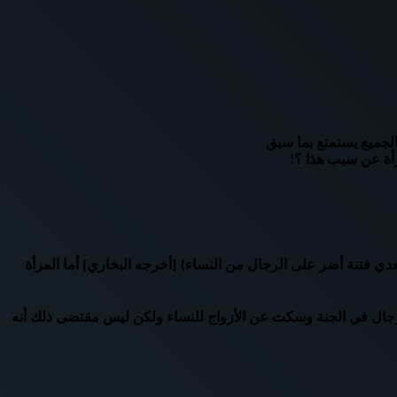
فالجميع يستمتع بما سبق
رأة عن سبب هذا ؟!
دي فتنة أضر على الرجال من النساء} [أخرجه البخاري] أما المرأة
للرجال في الجنة وسكت عن الأزواج للنساء ولكن ليس مقتضى ذلك أنه