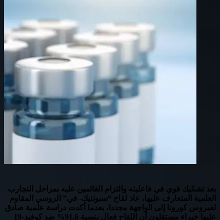
بعد تشكيك قوي في فاعليته والتزام القائمين عليه بمراحل التجارب
العلمية المتعارف عليها، عاد لقاح “سبوتنيك- في” الروسي المقاوم
لفيروس كورونا إلى الواجهة مجددا، بعدما أكدت دراسة علمية صادق
عليها خبراء مستقلون أن اللقاح فعال بنسبة 91,6% ضد كوفيد-19