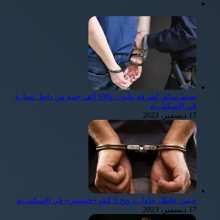
ضبط سائق لسرقة مليون و500 ألف جنيه من داخل سيارة
في الإسكندرية
17 ديسمبر، 2023
حبس عاطل حاول ترويج 8 كيلو «حشيش» في الإسكندرية
17 ديسمبر، 2023