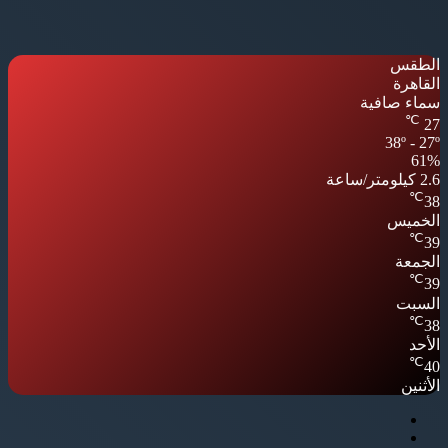
الطقس
القاهرة
سماء صافية
℃
27
38º - 27º
61%
2.6 كيلومتر/ساعة
℃
38
الخميس
℃
39
الجمعة
℃
39
السبت
℃
38
الأحد
℃
40
الأثنين