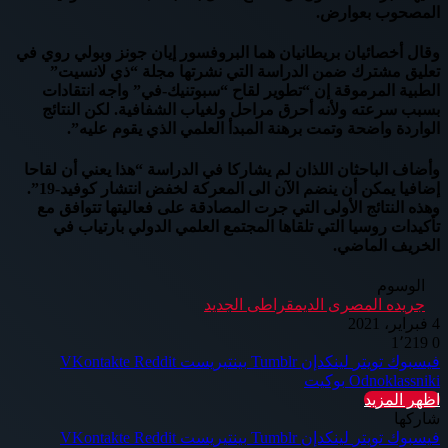
المصحوب بعوارض.
وقال أخصائيان بريطانيان هما البروفسور إيان جونز وبولي روي في
تعليق مشترك ضمن الدراسة التي نشرتها مجلة “ذي لانسيت”
الطبية المرموقة إن “تطوير لقاح “سبوتنيك-في” واجه انتقادات
بسبب سرعته ولأنه أحرق مراحل ولغياب الشفافية. لكن النتائج
الواردة واضحة وتمت برهنة المبدأ العلمي الذي يقوم عليه”.
وأضاف الباحثان اللذان لم يشاركا في الدراسة “هذا يعني أن لقاحا
إضافيا يمكن أن ينضم الآن الى المعركة لخفض انتشار كوفيد-19”.
وهذه النتائج الأولى التي جرت المصادقة على فعاليتها تتوافق مع
تأكيدات روسيا التي تلقاها المجتمع العلمي الدولي بارتياب في
الخريف الماضي.
الوسوم
جريده المصرى الديمقراطى الجديد
4 فبراير، 2021
1٬219
0
فيسبوك
تويتر
لينكدإن
بينتيريست
Odnoklassniki
بوكيت
اظهر المزيد
شاركها
فيسبوك
تويتر
لينكدإن
بينتيريست