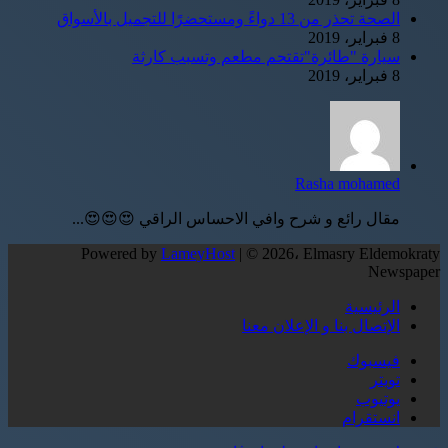
الصحة تحذر من 13 دواءً ومستحضرًا للتجميل بالأسواق
8 فبراير، 2019
سيارة "طائرة"تقتحم مطعم وتسبب كارثة
8 فبراير، 2019
Rasha mohamed
مقال رائع و شرح وافي الاحساس الراقي 😍😍😍...
Powered by
LameyHost
| © 2026، Elmasry Eldemokraty
Newspaper
الرئيسية
الإتصال بنا و الإعلان معنا
فيسبوك
تويتر
يوتيوب
انستقرام