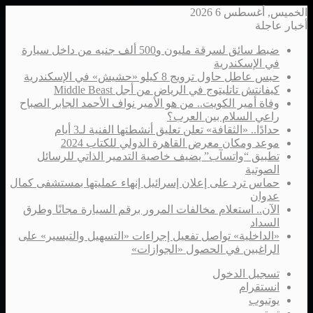
الخميس, أغسطس 6 2026
أخبار عاجلة
ضبط سائق لسرقة مليون و500 ألف جنيه من داخل سيارة
في الإسكندرية
حبس عاطل حاول ترويج 8 كيلو «حشيش» في الإسكندرية
كيفانتش تاتليتوج في الرياض من أجل Middle Beast
وفاة أمير الكويت.. من هو الأمير نواف الأحمد الجابر الصباح
راعي السلام بين العرب؟
حدادًا.. «الثقافة» تعلن تعليق أنشطتها الفنية لـ3 أيام
موعد ومكان معرض القاهرة الدولي للكتاب 2024
تطبيق “واتسآب” يضيف خاصية التدمير الذاتي للرسائل
الصوتية
حماس ترد على إعلان إسرائيل إنهاء عمليتها بمستشفى كمال
عدوان
الآن.. استعلام مخالفات المرور برقم السيارة مجانًا وطرق
السداد
«الداخلية» تواصل تفعيل إجراءات «التسهيل والتيسير» على
الراغبين في الحصول «الجوازات»
تسجيل الدخول
انستقرام
يوتيوب