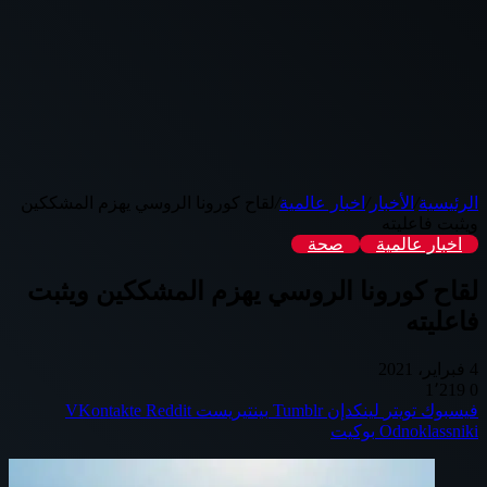
الرئيسية
/
الأخبار
/
اخبار عالمية
/
لقاح كورونا الروسي يهزم المشككين
ويثبت فاعليته
اخبار عالمية
صحة
لقاح كورونا الروسي يهزم المشككين ويثبت
فاعليته
4 فبراير، 2021
1٬219
0
فيسبوك
تويتر
لينكدإن
بينتيريست
Odnoklassniki
بوكيت