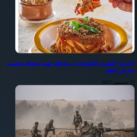
احذروا «كشري الحلويات».. مخاطر تهدد صحتك وتصيب
بمرض خطير
17 ديسمبر، 2023