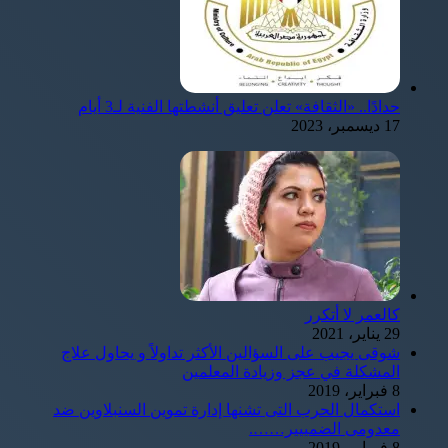
حدادًا.. «الثقافة» تعلن تعليق أنشطتها الفنية لـ3 أيام
17 ديسمبر، 2023
كالعمر لا أتكرر
29 يناير، 2021
شوقى يجيب على السؤالين الأكثر تداولاً و يحاول علاج
المشكلة في عجز وزيادة المعلمين
8 فبراير، 2019
استكمال الحرب التى تشنها إدارة تموين السنبلاوين ضد
معدومى الضمييير…….
8 فبراير، 2019