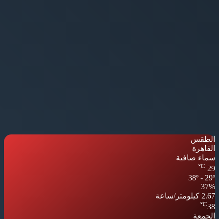
الطقس
القاهرة
سماء صافية
℃
29
38º - 29º
37%
2.67 كيلومتر/ساعة
℃
38
الجمعة