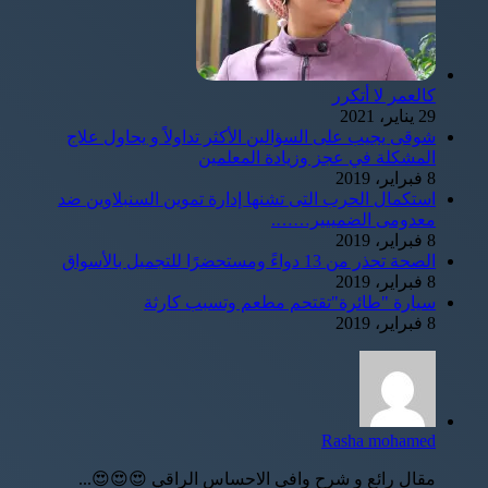
كالعمر لا أتكرر
29 يناير، 2021
شوقى يجيب على السؤالين الأكثر تداولاً و يحاول علاج
المشكلة في عجز وزيادة المعلمين
8 فبراير، 2019
استكمال الحرب التى تشنها إدارة تموين السنبلاوين ضد
معدومى الضمييير…….
8 فبراير، 2019
الصحة تحذر من 13 دواءً ومستحضرًا للتجميل بالأسواق
8 فبراير، 2019
سيارة "طائرة"تقتحم مطعم وتسبب كارثة
8 فبراير، 2019
Rasha mohamed
مقال رائع و شرح وافي الاحساس الراقي 😍😍😍...