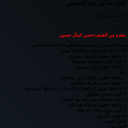
لحم ضانى مع الحمص
6 أغسطس، 2020
14
0
Odnoklassniki
تويتر
بوكيت
لينكدإن
فيسبوك
بينتيريست
مقدم من الشيف/حسن كمال حسين
مدة التحضير15 دقيقةومدةالطهى60 دقيقة. المقادير
1/2 1 كيلو لحم ضأن (مكعبات كبيرة
1 ملعقة صغيرة زنجبيل مفروم
1 بصل كبير (مكعبات صغيرة)
1 ملعقة صغيرة ثوم مفروم
ملح
1 ملعقة صغيرة فلفل أسود مطحون
1 ملعقة صغيرة قرفة مطحونة
1/4 ملعقة صغيرة زعفران مُذاب في 3 ملاعق كبيرة ماء
1 كوب حمص مسلوق
2 كوب طماطم مفرومة مع العصير
1 ملعقة صغيرة صلصة طماطم
3 كوب مرق دجاج ( أو ماء)
بقدونس للتزيين
فلفل احمر
الطريقة