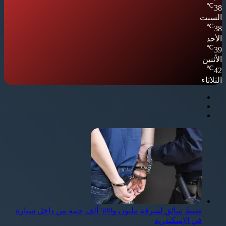
℃
38
السبت
℃
38
الأحد
℃
39
الأثنين
℃
42
الثلاثاء
ضبط سائق لسرقة مليون و500 ألف جنيه من داخل سيارة
في الإسكندرية