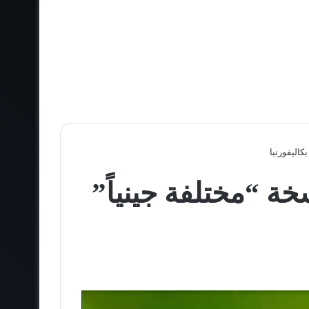
كاليفورنيا
خة “مختلفة جينياً”