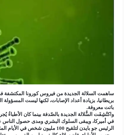
ب
ت
ك
ت
m
d
o
ي
o
و
ر
د
b
ي
d
n
k
ت
إ
ك
l
ر
i
t
l
r
ن
ي
t
a
a
س
k
s
t
ت
s
n
e
i
k
i
ساهمت السلالة الجديدة من فيروس كورونا المكتشفة في كا
بريطانيا، بزيادة أعداد الإصابات، لكنها ليست المسؤولة
باتت معروفة.
واكتُشِفَت السُّلالة الجديدة بالصّدفة بينما كان الأطباءُ 
في أميركا، ويبقى السلوك البشري ومدى حصول الناس عل
الرئيس جو بايدن لتلقيح 100 مليون شخص في الأيام المئة الأولى من رئاسته.