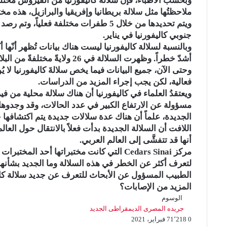
وبحسب الأطباء، فإن سلالة كاليفورنيا من الفيروس مختلفة
ملاحظتُها مثل سلالة بريطانيا وإفريقيا والبرازيل، هذه مخ
جنوبي كاليفورنيا في يناير.
وبالنسبة لسلالة كاليفورنيا ليست هناك بيانات تُظهر أنّها 
أشدّ خطراً. وظهرت السلالة في 26 ولايةً مختلفةً من البلاد في قاعدة البيانات العامة.
وحتى الآن، جميع البيانات فيما يخص سلالةَ كاليفورنيا لا ي
فعالية، لكن يجب إجراء المزيد من الدراسات.
ويعتقدُ العلماء في كاليفورنيا أن هناك سلالة محلية من في
مسؤولة عن الارتفاع الكبير في عدد الحالات، وقد وجدوها 
الجديدة، علماً أن هناك عدة سلالات جديدة يتم اكتشافها ح
أنها قد تتفشَّى إلى العالم العربي.
مركز Cedars Sinai التي كانت مختبراتها أحد ال
لتعرف أكثر عن الخطر في هذه السلالة وما الجديد بشأنها
الطبيب المسؤول عن الأبحاث للتعرف عن جديد سلالة كالي
المزيد من الإصابات؟
الوسوم
جريده المصرى الديمقراطى الجديد
0
1٬218
7 فبراير، 2021