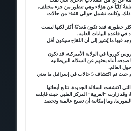
ٌ عن أيٍّ من السلالاتِ الأخرى التي تمّت
تلفةٌ كليّاً عن هؤلاء وهي تتطور من جزء مختلف،
ويتم تحديدها من خلال 5 طفرات مختلفة فعلياً، وتم رصد ذلك، وكانت تشمل حوالي 40% من حالات
أكثر خطورة، فقد تكون مُعديّةً أكثر لكنها ليست
ُوجد فيها ما يُشير إلى أن اللقاح سيكون أقل
روس كورونا في الولاية الأميركية، قد تكون
صدفة أثناء بحثهم عن السلالة البريطانية
ول العالم.
اللافت أن السلالة الجديدة بدأت فعلاً بالانتقال حول العالم حيث تم اكتشاف 5 حالات في إسرائيل ما يعني
مختبرات التي اكتشفت السلالة الجديدة، تتابع أبحاثها
، وقد زارت “العربية” المركز الطبي حيث قابلت
فورنيا، وما إمكانية أن تصبح عالمية وتحصد