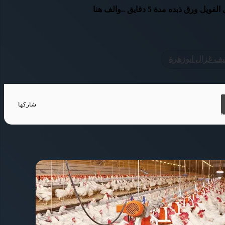
 مدة 5 دقايق ..والف هنا
ف غزال ابوزهرة
شاركها
ة