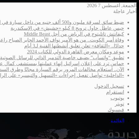
الجمعة, أغسطس 7 2026
أخبار عاجلة
ضبط سائق لسرقة مليون و500 ألف جنيه من داخل سيارة في الإسكندرية
حبس عاطل حاول ترويج 8 كيلو «حشيش» في الإسكندرية
كيفانتش تاتليتوج في الرياض من أجل Middle Beast
وفاة أمير الكويت.. من هو الأمير نواف الأحمد الجابر الصباح را
حدادًا.. «الثقافة» تعلن تعليق أنشطتها الفنية لـ3 أيام
موعد ومكان معرض القاهرة الدولي للكتاب 2024
تطبيق “واتسآب” يضيف خاصية التدمير الذاتي للرسائل الصوتية
حماس ترد على إعلان إسرائيل إنهاء عمليتها بمستشفى كمال ع
الآن.. استعلام مخالفات المرور برقم السيارة مجانًا وطرق السدا
«الداخلية» تواصل تفعيل إجراءات «التسهيل والتيسير» على الر
تسجيل الدخول
انستقرام
يوتيوب
تويتر
فيسبوك
القائمة