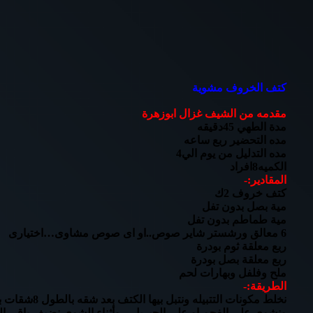
كتف الخروف مشوية
مقدمه من الشيف غزال ابوزهرة
مدة الطهي 45دقيقه
مده التحضير ربع ساعه
مده التدليل من يوم الي4
الكميه8افراد
المقادير:-
كتف خروف 2ك
مية بصل بدون تفل
مية طماطم بدون تفل
6 معالق ورشستر شاير صوص..او اى صوص مشاوى…اختيارى
ربع معلقة ثوم بودرة
ربع معلقة بصل بودرة
ملح وفلفل وبهارات لحم
الطريقة:-
نخلط مكونات التتبيله ونتبل بيها الكتف بعد شقه بالطول 8شقات بالسكين..ويفضل قبل بليله…ونضيف 3 ملاعق من الصوص …
ونشوى على الفحم او على الجيريل…وأثناء الشوى نضيف باقى ا