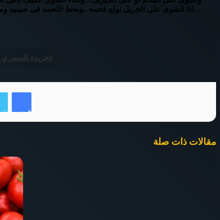
…اذا الشوى على الجريل نولع فحمه ..ونحط اللحمه فى صينيه ومعاها الفحم
جريدة المصري 
فيسبوك
تو
مقالات ذات صلة