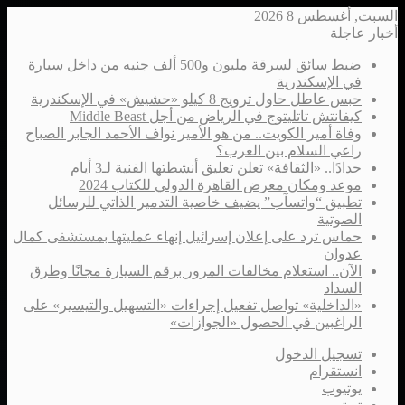
السبت, أغسطس 8 2026
أخبار عاجلة
ضبط سائق لسرقة مليون و500 ألف جنيه من داخل سيارة
في الإسكندرية
حبس عاطل حاول ترويج 8 كيلو «حشيش» في الإسكندرية
كيفانتش تاتليتوج في الرياض من أجل Middle Beast
وفاة أمير الكويت.. من هو الأمير نواف الأحمد الجابر الصباح
راعي السلام بين العرب؟
حدادًا.. «الثقافة» تعلن تعليق أنشطتها الفنية لـ3 أيام
موعد ومكان معرض القاهرة الدولي للكتاب 2024
تطبيق “واتسآب” يضيف خاصية التدمير الذاتي للرسائل
الصوتية
حماس ترد على إعلان إسرائيل إنهاء عمليتها بمستشفى كمال
عدوان
الآن.. استعلام مخالفات المرور برقم السيارة مجانًا وطرق
السداد
«الداخلية» تواصل تفعيل إجراءات «التسهيل والتيسير» على
الراغبين في الحصول «الجوازات»
تسجيل الدخول
انستقرام
يوتيوب