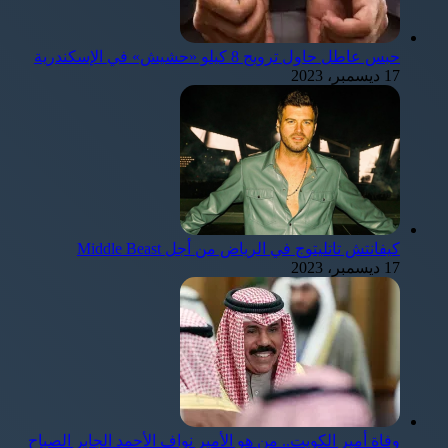
حبس عاطل حاول ترويج 8 كيلو «حشيش» في الإسكندرية
17 ديسمبر، 2023
كيفانتش تاتليتوج في الرياض من أجل Middle Beast
17 ديسمبر، 2023
وفاة أمير الكويت.. من هو الأمير نواف الأحمد الجابر الصباح