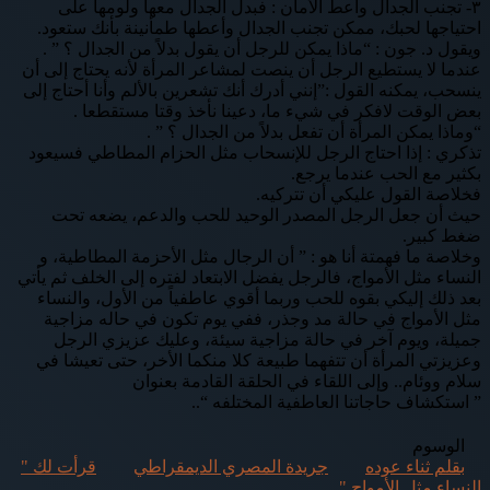
٣- تجنب الجدال واعط الأمان : فبدل الجدال معها ولومها على
احتياجها لحبك، ممكن تجنب الجدال وأعطها طمأنينة بأنك ستعود.
ويقول د. جون : “ماذا يمكن للرجل أن يقول بدلاً من الجدال ؟ ” .
عندما لا يستطيع الرجل أن ينصت لمشاعر المرأة لأنه يحتاج إلى أن
ينسحب، يمكنه القول :”إنني أدرك أنك تشعرين بالألم وأنا أحتاج إلى
بعض الوقت لافكر في شيء ما، دعينا نأخذ وقتا مستقطعا .
“وماذا يمكن المرأة أن تفعل بدلاً من الجدال ؟ ” .
تذكري : إذا احتاج الرجل للإنسحاب مثل الحزام المطاطي فسيعود
بكثير مع الحب عندما يرجع.
فخلاصة القول عليكي أن تتركيه.
حيث أن جعل الرجل المصدر الوحيد للحب والدعم، يضعه تحت
ضغط كبير.
وخلاصة ما فهمتة أنا هو : ” أن الرجال مثل الأحزمة المطاطية، و
النساء مثل الأمواج، فالرجل يفضل الابتعاد لفتره إلى الخلف ثم يأتي
بعد ذلك إليكي بقوه للحب وربما أقوي عاطفياً من الأول، والنساء
مثل الأمواج في حالة مد وجذر، ففي يوم تكون في حاله مزاجية
جميلة، ويوم آخر في حالة مزاجية سيئة، وعليك عزيزي الرجل
وعزيزتي المرأة أن تتفهما طبيعة كلا منكما الأخر، حتى تعيشا في
سلام ووئام.. وإلى اللقاء في الحلقة القادمة بعنوان
” استكشاف حاجاتنا العاطفية المختلفه “..
الوسوم
بقلم ثناء عوده
جريدة المصري الديمقراطي
قرأت لك "
النساء مثل الأمواج "