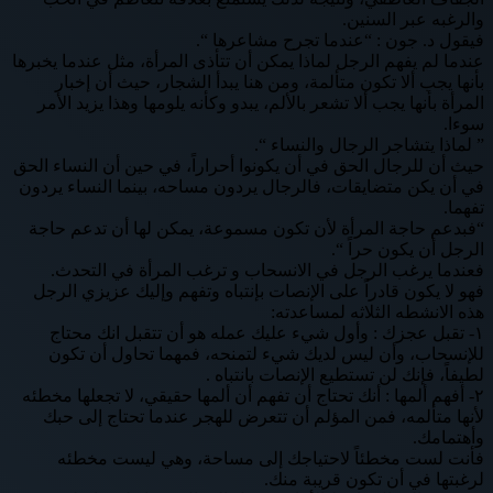
والرغبه عبر السنين.
فيقول د. جون : “عندما تجرح مشاعرها “.
عندما لم يفهم الرجل لماذا يمكن أن تتأذى المرأة، مثل عندما يخبرها
بأنها يجب ألا تكون متألمة، ومن هنا يبدأ الشجار، حيث أن إخبار
المرأة بأنها يجب ألا تشعر بالألم، يبدو وكأنه يلومها وهذا يزيد الأمر
سوءا.
” لماذا يتشاجر الرجال والنساء “.
حيث أن للرجال الحق في أن يكونوا أحراراً، في حين أن النساء الحق
في أن يكن متضايقات، فالرجال يردون مساحه، بينما النساء يردون
تفهما.
“فبدعم حاجة المرأة لأن تكون مسموعة، يمكن لها أن تدعم حاجة
الرجل أن يكون حراً “.
فعندما يرغب الرجل في الانسحاب و ترغب المرأة في التحدث.
فهو لا يكون قادراً على الإنصات بإنتباه وتفهم وإليك عزيزي الرجل
هذه الانشطه الثلاثه لمساعدته:
١- تقبل عجزك : وأول شيء عليك عمله هو أن تتقبل انك محتاج
للإنسحاب، وأن ليس لديك شيء لتمنحه، فمهما تحاول أن تكون
لطيفاً، فإنك لن تستطيع الإنصات بانتباه .
٢- أفهم ألمها : أنك تحتاج أن تفهم أن ألمها حقيقي، لا تجعلها مخطئه
لأنها متألمه، فمن المؤلم أن تتعرض للهجر عندما تحتاج إلى حبك
وأهتمامك.
فأنت لست مخطئاً لاحتياجك إلى مساحة، وهي ليست مخطئه
لرغبتها في أن تكون قريبة منك.