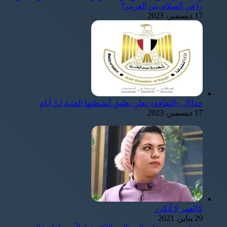
راعي السلام بين العرب؟
17 ديسمبر، 2023
حدادًا.. «الثقافة» تعلن تعليق أنشطتها الفنية لـ3 أيام
17 ديسمبر، 2023
كالعمر لا أتكرر
29 يناير، 2021