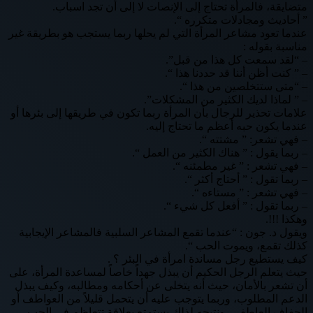
متضايقة، فالمرأة تحتاج إلى الإنصات لا إلى أن تجد اسباب.
” أحاديث ومجادلات متكرره “.
عندما تعود مشاعر المرأة التي لم يحلها ربما يستجب هو بطريقة غير
مناسبة بقوله :
– “لقد سمعت كل هذا من قبل”.
– ” كنت أظن أننا قد حددنا هذا “.
– “متى ستتخلصين من هذا “.
– ” لماذا لديك الكثير من المشكلات”.
علامات تحذير للرجال بأن المرأة ربما تكون في طريقها إلى بئرها أو
عندما يكون حبه أعظم ما تحتاج إليه.
– فهي تشعر: ” مشتته “.
– ربما يقول : ” هناك الكثير من العمل “.
– فهي تشعر : ” غير مطمئنه “.
– ربما تقول : ” أحتاج أكثر “.
– فهي تشعر : ” مستاءه “.
– ربما تقول : ” أفعل كل شيء “.
وهكذا !!!.
ويقول د. جون : “عندما تقمع المشاعر السلبية فالمشاعر الإيجابية
كذلك تقمع، ويموت الحب “.
كيف يستطيع رجل مساندة امرأة في البئر ؟ .
حيث يتعلم الرجل الحكيم أن يبذل جهداً خاصاً لمساعدة المرأة، على
أن تشعر بالأمان، حيث أنه يتخلى عن أحكامه ومطالبه، وكيف يبذل
الدعم المطلوب، وربما يتوجب عليه أن يتحمل قليلاً من العواطف أو
الجفاف العاطفي، ونتيجه لذلك يستمتع بعلاقة تتعاظم في الحب