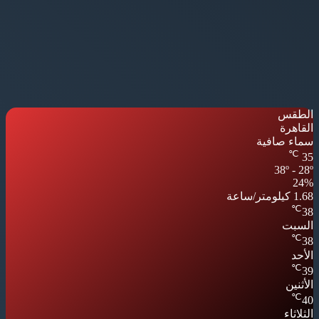
الطقس
القاهرة
سماء صافية
℃
35
38º - 28º
24%
1.68 كيلومتر/ساعة
℃
38
السبت
℃
38
الأحد
℃
39
الأثنين
℃
40
الثلاثاء