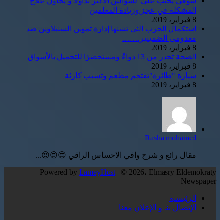
شوقى يجيب على السؤالين الأكثر تداولاً و يحاول علاج
المشكلة في عجز وزيادة المعلمين
8 فبراير، 2019
استكمال الحرب التى تشنها إدارة تموين السنبلاوين ضد
معدومى الضمييير…….
8 فبراير، 2019
الصحة تحذر من 13 دواءً ومستحضرًا للتجميل بالأسواق
8 فبراير، 2019
سيارة "طائرة"تقتحم مطعم وتسبب كارثة
8 فبراير، 2019
Rasha mohamed
مقال رائع و شرح وافي الاحساس الراقي 😍😍😍...
Powered by
LameyHost
| © 2026، Elmasry Eldemokraty
Newspaper
الرئيسية
الإتصال بنا و الإعلان معنا