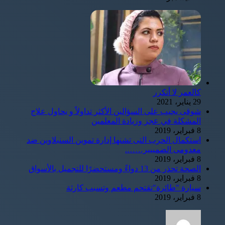
كالعمر لا أتكرر
29 يناير، 2021
شوقى يجيب على السؤالين الأكثر تداولاً و يحاول علاج
المشكلة في عجز وزيادة المعلمين
8 فبراير، 2019
استكمال الحرب التى تشنها إدارة تموين السنبلاوين ضد
معدومى الضمييير…….
8 فبراير، 2019
الصحة تحذر من 13 دواءً ومستحضرًا للتجميل بالأسواق
8 فبراير، 2019
سيارة "طائرة"تقتحم مطعم وتسبب كارثة
8 فبراير، 2019