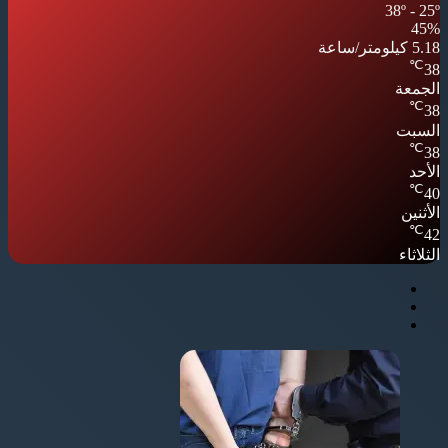
38º - 25º
45%
5.18 كيلومتر/ساعة
℃
38
الجمعة
℃
38
السبت
℃
38
الأحد
℃
40
الأثنين
℃
42
الثلاثاء