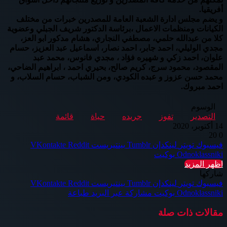
أفريقيا.
و يضم مجلس ادارة الشعبة العامة للمصدرين خبرات من مختلف
الكيانات ومنظمات الاعمال ،برئاسة الدكتور شريف الجبلي وعضوية
كلا من عبدالله حلمي، مصطفي النجاري، هشام مدكور ابو العز،
مجدي الوليلي، احمد جابر، احمد نصار، اسماعيل عبد العزيز، حسام
علوان، احمد زكي و شهيره فؤاد ، مجدي فانوس، محمد عبد
المقصود، محمود سرج، كريم صالح، بحيري احمد ، ابراهيم الضاحي،
محمد حسن عزوز و عبده الكودي، ومن الشباب، حسام السلاب، و
احمد مبروك.
الوسوم
التصدير
تفوز
جريده
حياة
قائمة
14 أكتوبر، 2020
20
0
فيسبوك
تويتر
لينكدإن
بينتيريست
Odnoklassniki
بوكيت
اظهر المزيد
شاركها
فيسبوك
تويتر
لينكدإن
بينتيريست
Odnoklassniki
بوكيت
مشاركة عبر البريد
طباعة
مقالات ذات صلة