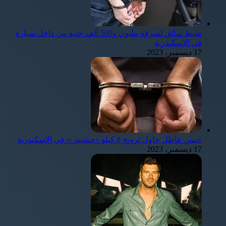
ضبط سائق لسرقة مليون و500 ألف جنيه من داخل سيارة
في الإسكندرية
17 ديسمبر، 2023
حبس عاطل حاول ترويج 8 كيلو «حشيش» في الإسكندرية
17 ديسمبر، 2023