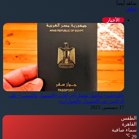
شاهد أيضاً
إغلاق
الأخبار
«الداخلية» تواصل تفعيل إجراءات «التسهيل والتيسير» على
الراغبين في الحصول «الجوازات»
17 ديسمبر، 2023
الطقس
القاهرة
سماء صافية
℃
29