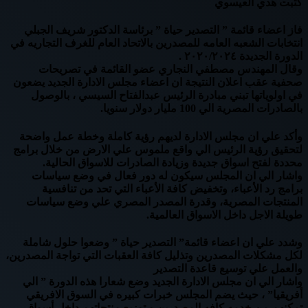
كتبت هدي العيسوي
فاز اعضاء قائمة ” التصدير حياة ” برئاسة الدكتور شريف الجبلي
انتخابات الشعبه العامه للمصدرين بالاتحاد العام للغرف التجاريه في
الدورة الجديدة ٢٠٢٠/٢٠٢٤ .
وقال المهندس مصطفي النجاري عضو القائمة في تصريحات
صحفية عقب اعلان النتيجة ان اعضاء مجلس الادارة الجديد يضعون
في اولوياتها تبني مبادرة الرئيس عبدالفتاح السيسي ، بالوصول
بالصادرات المصرية الي 100 مليار دولار سنويا.
وأكد علي ان مجلس الادارة لديهم رؤية كاملة وخطة عمل واضحة
لتحقيق رؤية الرئيس الي واقع ملموس علي الارض من خلال برامج
محددة لفتح اسواق جديدة وزيادة الصادرات للاسواق الحالية.
واشار الي ان المجلس سيكون له دور فعال في وضع سياسات
برامج رد الأعباء، وتخفيض كافة الأعباء التي تحد من تنافسية
المنتجات المصرية، وقدرة المصدر المصري علي وضع سياسات
طويلة الاجل داخل الاسواق العالمية.
وشدد علي ان اعضاء قائمة” التصدير حياة ” وضعوا حلول شاملة
لكل مشكلات المصدرين وتذليل كافة العقبات التي تواجة المصدرين،
والعمل علي توسيع قاعدة التصدير
واشار الي ان مجلس الادارة الجديد وضع شعارا هذه الدورة ” الي
أفريقيا” ، حيث يضم المجلس خبرات كبيره في السوق الافريقي
تمكنهم من خدمه كافه المصدرين و توزيع منتجاتهم داخل أسواق