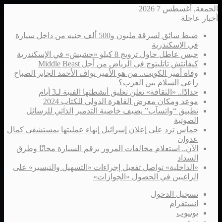
الجمعة, أغسطس 7 2026
أخبار عاجلة
ضبط سائق لسرقة مليون و500 ألف جنيه من داخل سيارة
في الإسكندرية
حبس عاطل حاول ترويج 8 كيلو «حشيش» في الإسكندرية
كيفانتش تاتليتوج في الرياض من أجل Middle Beast
وفاة أمير الكويت.. من هو الأمير نواف الأحمد الجابر الصباح
راعي السلام بين العرب؟
حدادًا.. «الثقافة» تعلن تعليق أنشطتها الفنية لـ3 أيام
موعد ومكان معرض القاهرة الدولي للكتاب 2024
تطبيق “واتسآب” يضيف خاصية التدمير الذاتي للرسائل
الصوتية
حماس ترد على إعلان إسرائيل إنهاء عمليتها بمستشفى كمال
عدوان
الآن.. استعلام مخالفات المرور برقم السيارة مجانًا وطرق
السداد
«الداخلية» تواصل تفعيل إجراءات «التسهيل والتيسير» على
الراغبين في الحصول «الجوازات»
تسجيل الدخول
انستقرام
يوتيوب