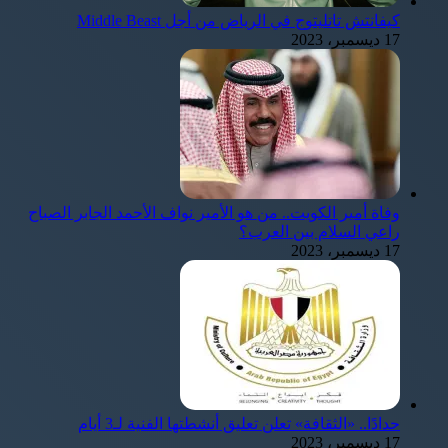
كيفانتش تاتليتوج في الرياض من أجل Middle Beast
17 ديسمبر، 2023
وفاة أمير الكويت.. من هو الأمير نواف الأحمد الجابر الصباح
راعي السلام بين العرب؟
17 ديسمبر، 2023
حدادًا.. «الثقافة» تعلن تعليق أنشطتها الفنية لـ3 أيام
17 ديسمبر، 2023