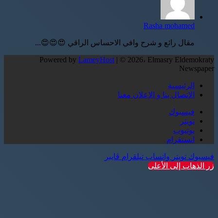
Rasha mohamed
مقال رائع و شرح وافي الاحساس الراقي 😍😍😍...
Powered by
LameyHost
| © 2026، Elmasry Eldemokraty
Newspaper
الرئيسية
الإتصال بنا و الإعلان معنا
فيسبوك
تويتر
يوتيوب
انستقرام
فيسبوك
تويتر
واتساب
تيلقرام
ڤايبر
زر الذهاب إلى الأعلى