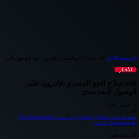
الرئيسية
/
الأخبار
/
قائد سلاح الجو المصري:قادرون على الوصول لأبعد
مدى
الأخبار
قائد سلاح الجو المصري:قادرون على
الوصول لأبعد مدى
14 أكتوبر، 2020
1٬216
0
فيسبوك
تويتر
لينكدإن
بينتيريست
Odnoklassniki
بوكيت
كتب : سيد يمني