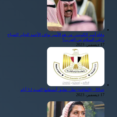
وفاة أمير الكويت.. من هو الأمير نواف الأحمد الجابر الصباح
راعي السلام بين العرب؟
17 ديسمبر، 2023
حدادًا.. «الثقافة» تعلن تعليق أنشطتها الفنية لـ3 أيام
17 ديسمبر، 2023