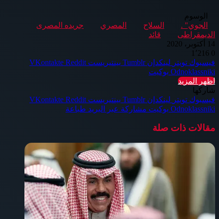
الوسوم
الجوي" .
السلاح
المصري
جريده المصرى
الديمقراطى
قائد
14 أكتوبر، 2020
1٬216
0
فيسبوك
تويتر
لينكدإن
بينتيريست
Odnoklassniki
بوكيت
اظهر المزيد
شاركها
فيسبوك
تويتر
لينكدإن
بينتيريست
Odnoklassniki
بوكيت
مشاركة عبر البريد
طباعة
مقالات ذات صلة