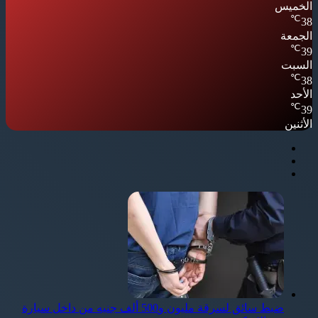
الخميس
℃
38
الجمعة
℃
39
السبت
℃
38
الأحد
℃
39
الأثنين
ضبط سائق لسرقة مليون و500 ألف جنيه من داخل سيارة