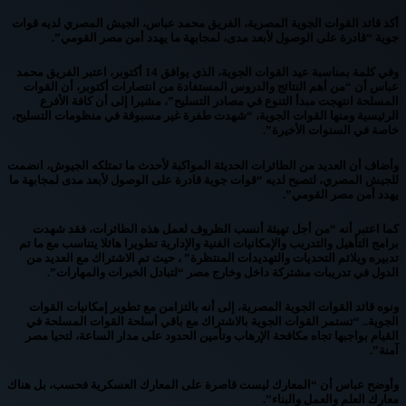
أكد قائد القوات الجوية المصرية، الفريق محمد عباس، الجيش المصري لديه قوات
جوية “قادرة على الوصول لأبعد مدى، لمجابهة ما يهدد أمن مصر القومي”.
وفي كلمة بمناسبة عيد القوات الجوية، الذي يوافق 14 أكتوبر، اعتبر الفريق محمد
عباس أن “من أهم النتائج والدروس المستفادة من انتصارات أكتوبر، أن القوات
المسلحة انتهجت مبدأ التنوع في مصادر التسليح”، مشيرا إلى أن كافة الأفرع
الرئيسية ومنها القوات الجوية، “شهدت طفرة غير مسبوقة في منظومات التسليح،
خاصة في السنوات الأخيرة”.
وأضاف أن العديد من الطائرات الحديثة المواكبة لأحدث ما تمتلكه الجيوش، انضمت
للجيش المصري، لتصبح لديه “قوات جوية قادرة على الوصول لأبعد مدى لمجابهة ما
يهدد أمن مصر القومي”.
كما اعتبر أنه “من أجل تهيئة أنسب الظروف لعمل هذه الطائرات، فقد شهدت
برامج التأهيل والتدريب والإمكانيات الفنية والإدارية تطويرا هائلا يتناسب مع ما تم
تدبيره ويلائم التحديات والتهديدات المنتظرة” ، حيث تم الاشتراك مع العديد من
الدول في تدريبات مشتركة داخل وخارج مصر “لتبادل الخبرات والمهارات”.
ونوه قائد القوات الجوية المصرية، إلى أنه بالتزامن مع تطوير إمكانيات القوات
الجوية.. “تستمر القوات الجوية بالاشتراك مع باقي أسلحة القوات المسلحة في
القيام بواجبها تجاه مكافحة الإرهاب وتأمين الحدود على مدار الساعة، لتحيا مصر
آمنة”.
وأوضح عباس أن “المعارك ليست قاصرة على المعارك العسكرية فحسب، بل هناك
معارك العلم والعمل والبناء”.