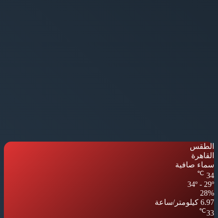
الطقس
القاهرة
سماء صافية
℃
34
34º - 29º
28%
6.97 كيلومتر/ساعة
℃
33