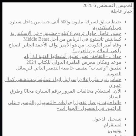
الخميس, أغسطس 6 2026
أخبار عاجلة
ضبط سائق لسرقة مليون و500 ألف جنيه من داخل سيارة
في الإسكندرية
حبس عاطل حاول ترويج 8 كيلو «حشيش» في الإسكندرية
كيفانتش تاتليتوج في الرياض من أجل Middle Beast
وفاة أمير الكويت.. من هو الأمير نواف الأحمد الجابر الصباح
راعي السلام بين العرب؟
حدادًا.. «الثقافة» تعلن تعليق أنشطتها الفنية لـ3 أيام
موعد ومكان معرض القاهرة الدولي للكتاب 2024
تطبيق “واتسآب” يضيف خاصية التدمير الذاتي للرسائل
الصوتية
حماس ترد على إعلان إسرائيل إنهاء عمليتها بمستشفى كمال
عدوان
الآن.. استعلام مخالفات المرور برقم السيارة مجانًا وطرق
السداد
«الداخلية» تواصل تفعيل إجراءات «التسهيل والتيسير» على
الراغبين في الحصول «الجوازات»
تسجيل الدخول
انستقرام
يوتيوب