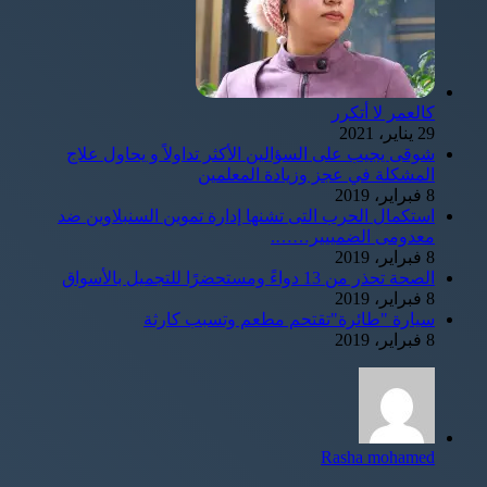
كالعمر لا أتكرر
29 يناير، 2021
شوقى يجيب على السؤالين الأكثر تداولاً و يحاول علاج
المشكلة في عجز وزيادة المعلمين
8 فبراير، 2019
استكمال الحرب التى تشنها إدارة تموين السنبلاوين ضد
معدومى الضمييير…….
8 فبراير، 2019
الصحة تحذر من 13 دواءً ومستحضرًا للتجميل بالأسواق
8 فبراير، 2019
سيارة "طائرة"تقتحم مطعم وتسبب كارثة
8 فبراير، 2019
Rasha mohamed