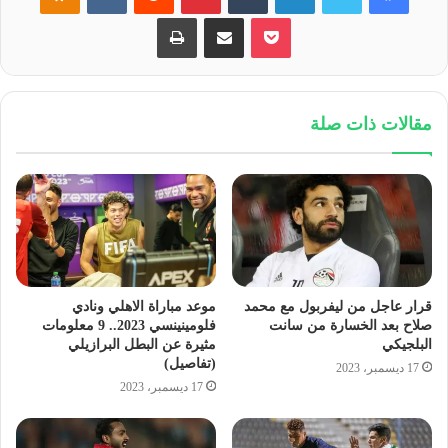
كل التفاصيل خلال المؤتمر الصحفي الذي سيتم انعقاده في
بوكيت
مشاركة عبر البريد
طباعة
سوريا.
جريده المصرى الديمقراطى الجديد
مقالات ذات صلة
قرار عاجل من ليفربول مع محمد
موعد مباراة الاهلي ونادي
صلاح بعد الخسارة من سانت
فلومينينسي 2023.. 9 معلومات
البلجيكي
مثيرة عن البطل البرازيلي
(تفاصيل)
17 ديسمبر، 2023
17 ديسمبر، 2023