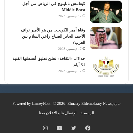
كيفانتش تاتليتوج في الرياض من أجل
Middle Beast
17 ديسمبر، 2023
وفاة أمير الكويت.. من هو الأمير نواف
الأحمد الجابر الصباح راعي السلام بين
العرب؟
17 ديسمبر، 2023
حدادًا.. «الثقافة» تعلن تعليق أنشطتها الفنية
لـ3 أيام
17 ديسمبر، 2023
Powered by
LameyHost
| © 2026، Elmasry Eldemokraty Newspaper
الرئيسية
الإتصال بنا و الإعلان معنا
فيسبوك
تويتر
يوتيوب
انستقرام