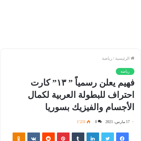
الرئيسية
/
رياضة
رياضة
فهيم يعلن رسمياً ” ١٣” كارت
احتراف للبطولة العربية لكمال
الأجسام والفيزيك بسوريا
17 مارس، 2021
0
1٬231
فيسبوك
تويتر
لينكدإن
‏Tumblr
بينتيريست
‏Reddit
‏VKontakte
Odnoklassniki