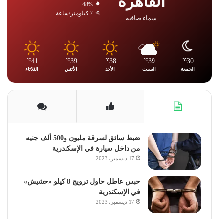
القاهرة
48%
7 كيلومتر/ساعة
سماء صافية
41
39
38
39
30
℃
℃
℃
℃
℃
الجمعة
السبت
الأحد
الأثنين
الثلاثاء
ضبط سائق لسرقة مليون و500 ألف جنيه
من داخل سيارة في الإسكندرية
17 ديسمبر، 2023
حبس عاطل حاول ترويج 8 كيلو «حشيش»
في الإسكندرية
17 ديسمبر، 2023