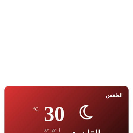
الطقس
30
℃
30º - 29º