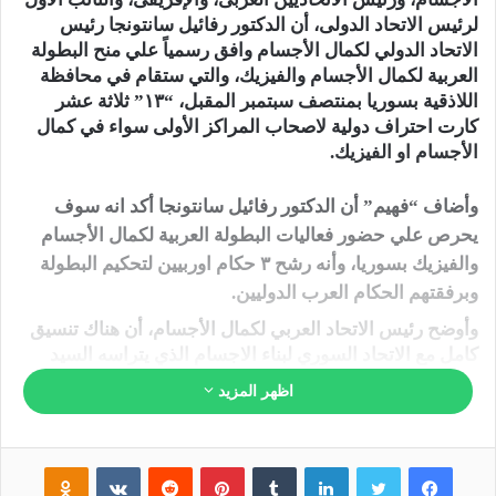
لرئيس الاتحاد الدولى، أن الدكتور رفائيل سانتونجا رئيس
الاتحاد الدولي لكمال الأجسام وافق رسمياً علي منح البطولة
العربية لكمال الأجسام والفيزيك، والتي ستقام في محافظة
اللاذقية بسوريا بمنتصف سبتمبر المقبل، “١٣” ثلاثة عشر
كارت احتراف دولية لاصحاب المراكز الأولى سواء في كمال
الأجسام او الفيزيك.
وأضاف “فهيم” أن الدكتور رفائيل سانتونجا أكد انه سوف
يحرص علي حضور فعاليات البطولة العربية لكمال الأجسام
والفيزيك بسوريا، وأنه رشح ٣ حكام اوربيين لتحكيم البطولة
وبرفقتهم الحكام العرب الدوليين.
وأوضح رئيس الاتحاد العربي لكمال الأجسام، أن هناك تنسيق
كامل مع الاتحاد السوري لبناء الاجسام الذي يتراسه السيد
منار هيكل،وسيتم إرسال صورة العقد النهائي للبطولة العربية
اظهر المزيد
لكمال الأجسام والفيزيك، خلال ساعات للمراجعه النهائيه،
وسوف اسافر الي سوريا خلال أيام لابرام الاتفاق النهائي مع
الاتحاد السوري بحضور السيد فراس معلا، رئيس الاتحاد
فيسبوك
تويتر
لينكدإن
‏Tumblr
بينتيريست
‏Reddit
‏VKontakte
Odnoklassniki
الرياضي العام بسوريا، ورئيس اللجنه الأولمبية، وسوف تعلن