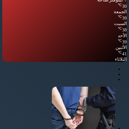
℃
30
الجمعة
℃
39
السبت
℃
38
الأحد
℃
39
الأثنين
℃
41
الثلاثاء