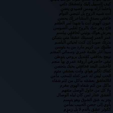
كيف السبيل إليك ولعشقك دلني
ياحلماً أراه بهمس قصيدي يتفنن
أنت شبيه الروح بل لنبضي التوأم
خافقي بصدق المشاعر لك يحضن
عيون الهوى أنت يا شهداً لمر العلقم
فاح زهر حبك بالروح لقلبي السوسن
يعرش هواك بوتيني لخافقي يبلسم
عمر العمر اسميتك عشقاً مني يتمكن
نذرتك صوماً إن كنت لحياتي البلسم
طلبتك من كريم مارد من به يتوسن
سيداً انار ظلمة عمري وسمائي المعتم
توهج بخافقي كقنديل بروحي يتوطن
تبقى حاضرفي أروقة عمري بها منعم
لاأخشى البعد فخافقي بحبك يتحصن
كفاك تكابر هواي وأنت بعشقي متيم
الحب ليس له عمر كفاه للمحب مأمن
اناالعاشق بعشقه ماكل من لثم شفاه
ماكل من لثم شفاه الهوى مغرم
ولا كل من حاول الوصل متفهم
العشق فقار لمن كان ليله الوصال
يجز به عنق الشوق وهو يتبسم
يأوي إلى حضن الحبيب بمأمن
ككوثر عشق بالدم لا بل زمزم