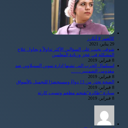
كالعمر لا أتكرر
29 يناير، 2021
شوقى يجيب على السؤالين الأكثر تداولاً و يحاول علاج
المشكلة في عجز وزيادة المعلمين
8 فبراير، 2019
استكمال الحرب التى تشنها إدارة تموين السنبلاوين ضد
معدومى الضمييير…….
8 فبراير، 2019
الصحة تحذر من 13 دواءً ومستحضرًا للتجميل بالأسواق
8 فبراير، 2019
سيارة "طائرة"تقتحم مطعم وتسبب كارثة
8 فبراير، 2019