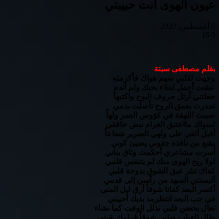
عيون الهوى أنت حبيبتي
6 أغسطس، 2020
16
0
Odnoklassniki
تويتر
بوكيت
لينكدإن
فيسبوك
بينتيريست
بقلم مصطفى سبتة
وجهت لقلبي سهم هواك فأكرمته
عشت أجمل ابتلاء بحبك ولم أندمِ
جعلتني أرتل حروف البوح واكتبها
تجذرت بعمق الروح تأصلت بدمي
صببت اللهفة في كؤوس العمر ولهاً
لسواك مااعتنق الغرام نبض خافقي
أقبل ألقي على ولهي الضرير شعاعاً
يشع من نافذة جفوني يضيئ كوني
أسرت مشاعري أحكمت وثاق بناني
لولا ريح الهوى منك لم يتنفس قلمي
كفاك تنثر عبق الشوق بدوحة قلبي
ألبستني السهد من رأسي إلى قدمي
أكسر البعد كفانا شوقاً أرق ليل المنى
في جب البعد انتظرمد يديك أحييني
تعال بحضن قلبي نذلل الوقت كما نشاء
طال الغياب صلني شوقاً غرامك يقيني