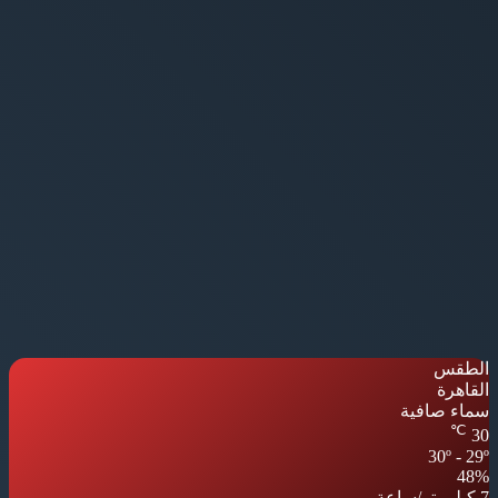
الطقس
القاهرة
سماء صافية
℃
30
30º - 29º
48%
7 كيلومتر/ساعة