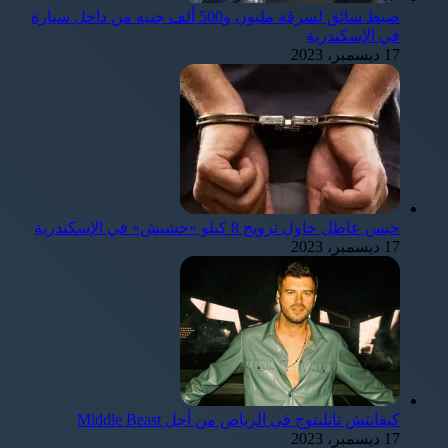
ضبط سائق لسرقة مليون و500 ألف جنيه من داخل سيارة
في الإسكندرية
17 ديسمبر، 2023
حبس عاطل حاول ترويج 8 كيلو «حشيش» في الإسكندرية
17 ديسمبر، 2023
كيفانتش تاتليتوج في الرياض من أجل Middle Beast
17 ديسمبر، 2023