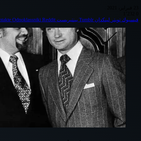
23 فبراير، 2021
1٬232
0
فيسبوك
تويتر
لينكدإن
بينتيريست
Odnoklassniki