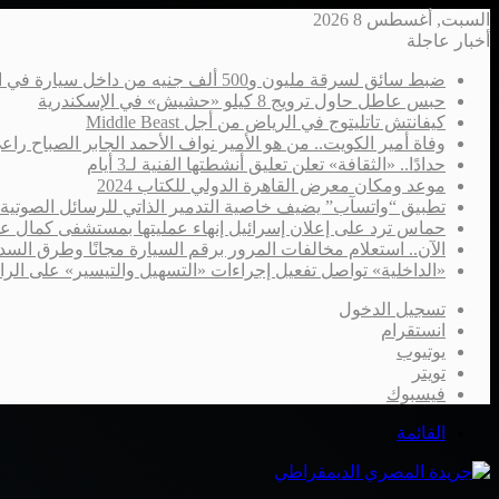
السبت, أغسطس 8 2026
أخبار عاجلة
ضبط سائق لسرقة مليون و500 ألف جنيه من داخل سيارة في الإسكندرية
حبس عاطل حاول ترويج 8 كيلو «حشيش» في الإسكندرية
كيفانتش تاتليتوج في الرياض من أجل Middle Beast
وفاة أمير الكويت.. من هو الأمير نواف الأحمد الجابر الصباح را
حدادًا.. «الثقافة» تعلن تعليق أنشطتها الفنية لـ3 أيام
موعد ومكان معرض القاهرة الدولي للكتاب 2024
تطبيق “واتسآب” يضيف خاصية التدمير الذاتي للرسائل الصوتية
حماس ترد على إعلان إسرائيل إنهاء عمليتها بمستشفى كمال ع
الآن.. استعلام مخالفات المرور برقم السيارة مجانًا وطرق السدا
«الداخلية» تواصل تفعيل إجراءات «التسهيل والتيسير» على الر
تسجيل الدخول
انستقرام
يوتيوب
تويتر
فيسبوك
القائمة