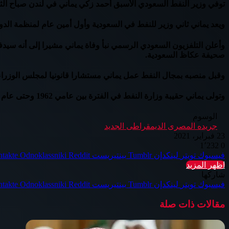
توفي وزير النفط السعودي الأسبق أحمد زكي يماني في لندن صباح الثلاثاء عن
ويعد يماني ثاني وزير للنفط في السعودية وأول أمين عام لمنظمة الدو
وأعلن التلفزيون السعودي الرسمي نبأ وفاة يماني مشيرا إلى أنه س
صحيفة عكاظ السعودية.
وقبل منصبه بمجال النفط عمل يماني مستشارا قانونيا لمجلس الوزراء و
وتولى يماني حقيبة وزارة النفط في الفترة بين عامي 1962 وحتى عام 1986 ولعب دورا حاسما في منظمة أوبك.
الوسوم
جريده المصرى الديمقراطى الجديد
23 فبراير، 2021
1٬232
0
فيسبوك
تويتر
لينكدإن
بينتيريست
Odnoklassniki
اظهر المزيد
شاركها
فيسبوك
تويتر
لينكدإن
بينتيريست
Odnoklassniki
مقالات ذات صلة