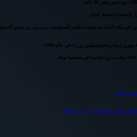
 عمر يناهز 90 عاما.
ل المصدرة للنفط .أوبك.
يدفن في مكة المكرمة حسبما نقلت الأسوشيتد برس.ودرس يماني الحقو
وزير دولة وعضو مجلس وزراء في عام 1960.
بوكيت
بوكيت
مشاركة عبر البريد
طباعة