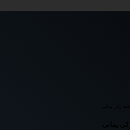
حمد زكى يمانى
كى يمانى