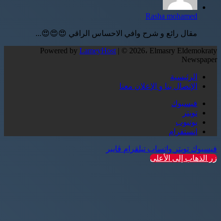
Rasha mohamed
مقال رائع و شرح وافي الاحساس الراقي 😍😍😍...
Powered by
LameyHost
| © 2026، Elmasry Eldemokraty
Newspaper
الرئيسية
الإتصال بنا و الإعلان معنا
فيسبوك
تويتر
يوتيوب
انستقرام
فيسبوك
تويتر
واتساب
تيلقرام
ڤايبر
زر الذهاب إلى الأعلى