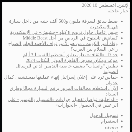
الإثنين, أغسطس 10 2026
أخبار عاجلة
ضبط سائق لسرقة مليون و500 ألف جنيه من داخل سيارة
في الإسكندرية
حبس عاطل حاول ترويج 8 كيلو «حشيش» في الإسكندرية
كيفانتش تاتليتوج في الرياض من أجل Middle Beast
وفاة أمير الكويت.. من هو الأمير نواف الأحمد الجابر الصباح
راعي السلام بين العرب؟
حدادًا.. «الثقافة» تعلن تعليق أنشطتها الفنية لـ3 أيام
موعد ومكان معرض القاهرة الدولي للكتاب 2024
تطبيق “واتسآب” يضيف خاصية التدمير الذاتي للرسائل
الصوتية
حماس ترد على إعلان إسرائيل إنهاء عمليتها بمستشفى كمال
عدوان
الآن.. استعلام مخالفات المرور برقم السيارة مجانًا وطرق
السداد
«الداخلية» تواصل تفعيل إجراءات «التسهيل والتيسير» على
الراغبين في الحصول «الجوازات»
تسجيل الدخول
انستقرام
يوتيوب