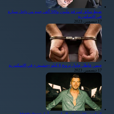
ضبط سائق لسرقة مليون و500 ألف جنيه من داخل سيارة
في الإسكندرية
17 ديسمبر، 2023
حبس عاطل حاول ترويج 8 كيلو «حشيش» في الإسكندرية
17 ديسمبر، 2023