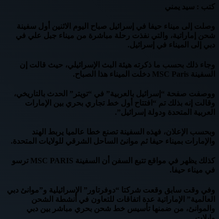
كتب : سيد يمني
وصلت إلى ميناء حيفا في إسرائيل صباح اليوم الاثنين أول سفينة
شحن ‎إماراتية، والتي نفذت رحلة مباشرة من ميناء ‎جبل علي في
وجاء ذلك بحسب ما ذكرته هيئة البث الإسرائيلي، حيث قالت إن
السفينة MSC Paris دخلت الميناء هذا الصباح.
ووصفت صفحة “إسرائيل بالعربية” في “تويتر” الحدث بالتاريخي،
وقالت إنه بذلك تم “افتتاح أول خط تجاري بحري بين الإمارات
العربية المتحدة ودولة إسرائيل”.
وبحسب الإعلان، فهذه السفينة تصنع خطا عالميا يربط الهند
والإمارات بميناء حيفا ثم موانئ الساحل الشرقي للولايات المتحدة.
كذلك يظهر في مواقع تتبع السفن أن السفينة MSC PARIS ترسو
في ميناء حيفا.
وفي وقت سابق وقعت شركتا “دوفرتاور” الإسرائيلية و”موانئ دبي
العالمية” الإماراتية عدة اتفاقات للتعاون في أنشطة الشحن
والموانئ، من ضمنها تأسيس خط شحن بحري مباشر بين دبي
وإيلات.