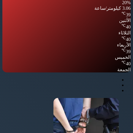
20%
3.06 كيلومتر/ساعة
℃
39
الأثنين
℃
40
الثلاثاء
℃
40
الأربعاء
℃
39
الخميس
℃
40
الجمعة