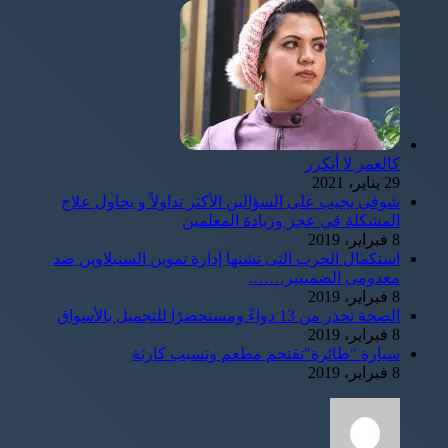
كالعمر لا أتكرر
29 يناير، 2021
شوقى يجيب على السؤالين الأكثر تداولاً و يحاول علاج
المشكلة في عجز وزيادة المعلمين
8 فبراير، 2019
استكمال الحرب التى تشنها إدارة تموين السنبلاوين ضد
معدومى الضمييير…….
8 فبراير، 2019
الصحة تحذر من 13 دواءً ومستحضرًا للتجميل بالأسواق
8 فبراير، 2019
سيارة "طائرة"تقتحم مطعم وتسبب كارثة
8 فبراير، 2019