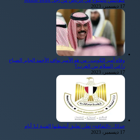
كيفانتش تاتليتوج في الرياض من أجل Middle Beast
17 ديسمبر، 2023
وفاة أمير الكويت.. من هو الأمير نواف الأحمد الجابر الصباح
راعي السلام بين العرب؟
17 ديسمبر، 2023
حدادًا.. «الثقافة» تعلن تعليق أنشطتها الفنية لـ3 أيام
17 ديسمبر، 2023