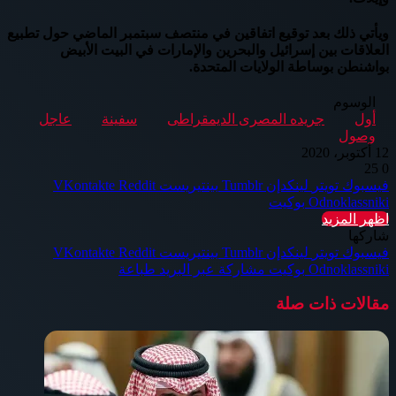
ويأتي ذلك بعد توقيع اتفاقين في منتصف سبتمبر الماضي حول تطبيع
العلاقات بين إسرائيل والبحرين والإمارات في البيت الأبيض
بواشنطن بوساطة الولايات المتحدة.
الوسوم
أول
جريده المصرى الديمقراطى
سفينة
عاجل
وصول
12 أكتوبر، 2020
25
0
فيسبوك
تويتر
لينكدإن
بينتيريست
Odnoklassniki
بوكيت
اظهر المزيد
شاركها
فيسبوك
تويتر
لينكدإن
بينتيريست
Odnoklassniki
بوكيت
مشاركة عبر البريد
طباعة
مقالات ذات صلة