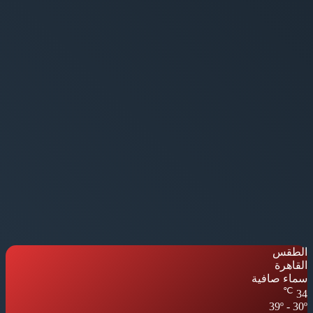
الطقس
القاهرة
سماء صافية
℃
34
39º - 30º