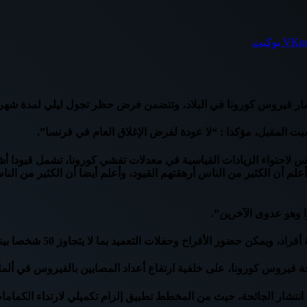
بوكيت
 في البلاد، وتتضمن فرض حظر تجول ليلي لمدة شهر في باريس و8 مدن كبيرة، لمواجهة ان
سبت المقبل، مؤكدا : “لا عودة لفرض الإغلاق العام في فرنسا”.
 لاحتواء الزيادات القياسية في معدلات تفشي كورونا، تشمل قيودا أش
علم أن الكثير من الناس أرهقتهم القيود، وأعلم أيضا أن الكثير من ال
 وهو عدوى الآخرين”.
لات التعميد بما لا يتجاوز 50 شخصا بينما ستحظر إقامة الاحتفالات في الجامعات.
ئحة فيروس كورونا، على خلفية ارتفاع أعداد المصابين بالفيروس في ألمان