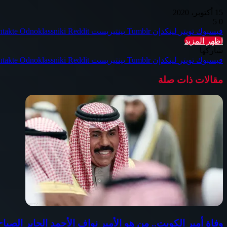
15 أكتوبر، 2020
5
0
فيسبوك
تويتر
لينكدإن
بينتيريست
Odnoklassniki
اظهر المزيد
شاركها
فيسبوك
تويتر
لينكدإن
بينتيريست
Odnoklassniki
مقالات ذات صلة
وفاة أمير الكويت.. من هو الأمير نواف الأحمد الجابر الصب