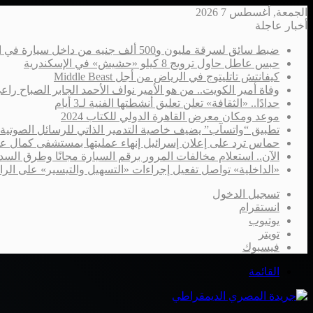
الجمعة, أغسطس 7 2026
أخبار عاجلة
ضبط سائق لسرقة مليون و500 ألف جنيه من داخل سيارة في الإسكندرية
حبس عاطل حاول ترويج 8 كيلو «حشيش» في الإسكندرية
كيفانتش تاتليتوج في الرياض من أجل Middle Beast
وفاة أمير الكويت.. من هو الأمير نواف الأحمد الجابر الصباح را
حدادًا.. «الثقافة» تعلن تعليق أنشطتها الفنية لـ3 أيام
موعد ومكان معرض القاهرة الدولي للكتاب 2024
تطبيق “واتسآب” يضيف خاصية التدمير الذاتي للرسائل الصوتية
حماس ترد على إعلان إسرائيل إنهاء عمليتها بمستشفى كمال ع
الآن.. استعلام مخالفات المرور برقم السيارة مجانًا وطرق السدا
«الداخلية» تواصل تفعيل إجراءات «التسهيل والتيسير» على الر
تسجيل الدخول
انستقرام
يوتيوب
تويتر
فيسبوك
القائمة