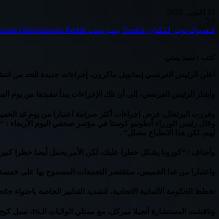
15 أكتوبر، 2020
5
0
فيسبوك
تويتر
لينكدإن
بينتيريست
Odnoklassniki
كتب : سيد يمني
أعلن الرئيس الفرنسي إيمانويل ماكرون، إجراءات جديدة للحد من انتشار فيروس كورونا
وأشار الرئيس الفرنسي، إلى أن تلك الإجراءات يبدأ تنفيذها من يوم ال
وقررت البرتغال، فرض إجراءات أكثر صرامة اعتبارا من يوم غد الخميس
وقال رئيس الوزراء أنطونيو كوستا في مؤتمر صحفي اليوم الأربعاء : “أ
لهم، لكن هذا الانطباع مضلل” .
وأضاف : “كورونا يشكل خطرا عليك، لكن الأمر يحمل أيضا خطرا كبيرا
واعتبارا من غدا الخميس، ستقتصر التجمعات المسموح بها على خمسة أفراد، ويمكن حضور الأفراح وحف
تخطط الحكومة الألمانية الاتحادية، لتشديد التدابير الخاصة باحتواء جا
وناقشت المستشارة أنجيلا ميركل، مع ممثلي الولايات الـ16، سبل كبح انتشار الجائحة، حيث من المخطط تطبيق إلزام تكميلي لارتداء الكمامات وفرض ساعات إغلاق على قطاع الضيافة.