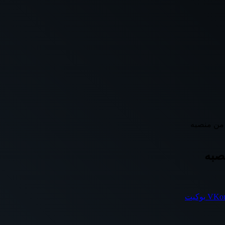
 من منصبه
صبه
بوكيت