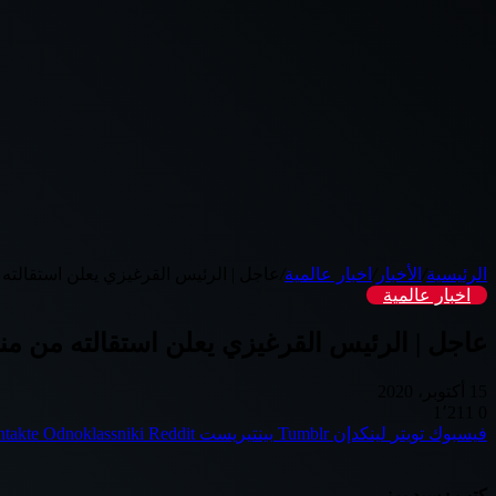
الرئيسية
/
الأخبار
/
اخبار عالمية
/
عاجل | الرئيس القرغيزي يعلن استقالته
اخبار عالمية
عاجل | الرئيس القرغيزي يعلن استقالته من من
15 أكتوبر، 2020
1٬211
0
فيسبوك
تويتر
لينكدإن
بينتيريست
Odnoklassniki
كتب : سيد يمني