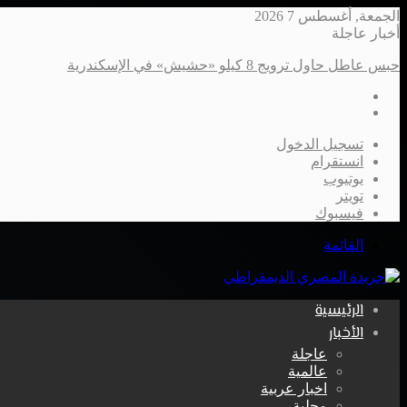
الجمعة, أغسطس 7 2026
أخبار عاجلة
حبس عاطل حاول ترويج 8 كيلو «حشيش» في الإسكندرية
تسجيل الدخول
انستقرام
يوتيوب
تويتر
فيسبوك
القائمة
الرئيسية
الأخبار
عاجلة
عالمية
اخبار عربية
محلية