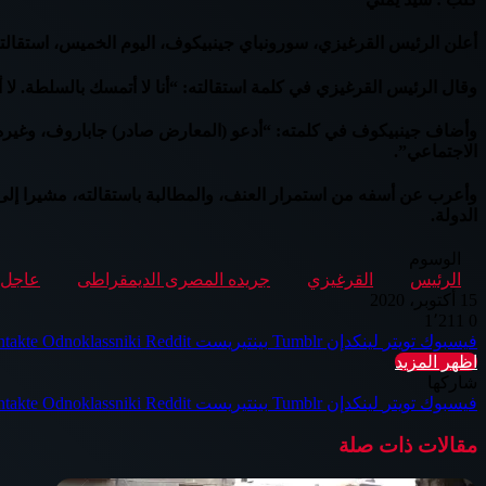
أعلن الرئيس القرغيزي، سورونباي جينبيكوف، اليوم الخميس، استقالته
وقال الرئيس القرغيزي في كلمة استقالته: “أنا لا أتمسك بالسلطة. لا
وأضاف جينبيكوف في كلمته: “أدعو (المعارض صادر) جاباروف، وغيره م
الاجتماعي”.
وأعرب عن أسفه من استمرار العنف، والمطالبة باستقالته، مشيرا إلى أ
الدولة.
الوسوم
الرئيس
القرغيزي
جريده المصرى الديمقراطى
عاجل
15 أكتوبر، 2020
1٬211
0
فيسبوك
تويتر
لينكدإن
بينتيريست
Odnoklassniki
اظهر المزيد
شاركها
فيسبوك
تويتر
لينكدإن
بينتيريست
Odnoklassniki
مقالات ذات صلة