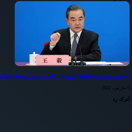
الصين تعرض وساطتها لنزع فتيل الحرب بين روسيا و اوكران
8 مارس، 2022
اترك رد