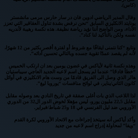
(كاس).
وقال المدير الرياضي ادوين فان در سار حارس مرمى مانشستر
يونايتد الانكليزي السابق “نحن نرفض بشدة تناول العقاقير التي تعزز
الأداء، ومن الواضح أننا نؤيد رياضة نظيفة. هذه نكسة رهيبة لأندريه
نفسه ولكن بالتأكيد لنا كناد”.
وتابع “كنا نتمنى ايقافًا مع شروط أو لفترة أقصر بكثير من 12 شهرًا،
لأنه لم يقصد عمدًا تقوية جسده وبالتالي تحسين أدائه”.
وهذه نكسة ثانية لأياكس في غضون يومين بعد ان ارتكب الخميس
“خطأ فادحًا” عندما لم يسجل اسم لاعبه الجديد العاجي سيباستيان
هالر الذي وصل الى الفريق قادمًا من وست هام الانكليزي في أوائل
كانون الثاني/يناير، في لوائح منافسات “يوروبا ليغ”.
لذا اللاعب الذي بات أغلى صفقة في تاريخ النادي بعد وصوله مقابل
مقابل 22,5 مليون يورو، ليس مؤهلا لخوض الدور ال32 من الدوري
الأوروبي ضد ليل الفرنسي في 18 و25 شباط/فبراير.
وأكد أياكس أنه سيتخذ إجراءات مع الاتحاد الأوروبي لكرة القدم
“ويفا” لمحاولة إدراج اسم لاعبه من جديد