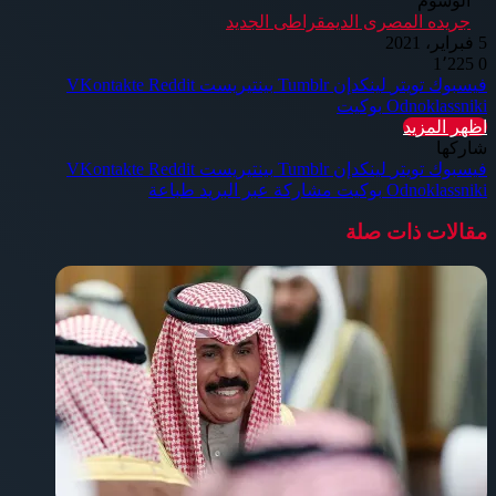
الوسوم
جريده المصرى الديمقراطى الجديد
5 فبراير، 2021
1٬225
0
فيسبوك
تويتر
لينكدإن
بينتيريست
Odnoklassniki
بوكيت
اظهر المزيد
شاركها
فيسبوك
تويتر
لينكدإن
بينتيريست
Odnoklassniki
بوكيت
مشاركة عبر البريد
طباعة
مقالات ذات صلة