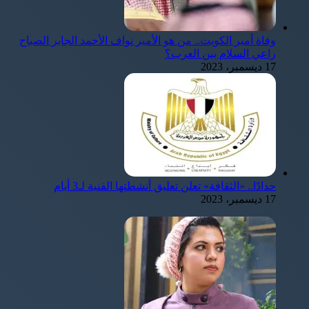
وفاة أمير الكويت.. من هو الأمير نواف الأحمد الجابر الصباح
راعي السلام بين العرب؟
17 ديسمبر، 2023
حدادًا.. «الثقافة» تعلن تعليق أنشطتها الفنية لـ3 أيام
17 ديسمبر، 2023