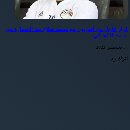
قرار عاجل من ليفربول مع محمد صلاح بعد الخسارة من
سانت البلجيكي
17 ديسمبر، 2023
اترك رد