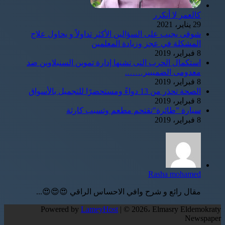
كالعمر لا أتكرر
29 يناير، 2021
شوقى يجيب على السؤالين الأكثر تداولاً و يحاول علاج
المشكلة في عجز وزيادة المعلمين
8 فبراير، 2019
استكمال الحرب التى تشنها إدارة تموين السنبلاوين ضد
معدومى الضمييير…….
8 فبراير، 2019
الصحة تحذر من 13 دواءً ومستحضرًا للتجميل بالأسواق
8 فبراير، 2019
سيارة "طائرة"تقتحم مطعم وتسبب كارثة
8 فبراير، 2019
Rasha mohamed
مقال رائع و شرح وافي الاحساس الراقي 😍😍😍...
Powered by
LameyHost
| © 2026، Elmasry Eldemokraty
Newspaper