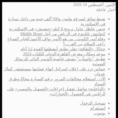
الإثنين, أغسطس 10 2026
أخبار عاجلة
ضبط سائق لسرقة مليون و500 ألف جنيه من داخل سيارة
في الإسكندرية
حبس عاطل حاول ترويج 8 كيلو «حشيش» في الإسكندرية
كيفانتش تاتليتوج في الرياض من أجل Middle Beast
وفاة أمير الكويت.. من هو الأمير نواف الأحمد الجابر الصباح
راعي السلام بين العرب؟
حدادًا.. «الثقافة» تعلن تعليق أنشطتها الفنية لـ3 أيام
موعد ومكان معرض القاهرة الدولي للكتاب 2024
تطبيق “واتسآب” يضيف خاصية التدمير الذاتي للرسائل
الصوتية
حماس ترد على إعلان إسرائيل إنهاء عمليتها بمستشفى كمال
عدوان
الآن.. استعلام مخالفات المرور برقم السيارة مجانًا وطرق
السداد
«الداخلية» تواصل تفعيل إجراءات «التسهيل والتيسير» على
الراغبين في الحصول «الجوازات»
تسجيل الدخول
انستقرام
يوتيوب