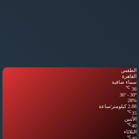
الطقس
القاهرة
سماء صافية
℃
36
36º - 30º
28%
2.88 كيلومتر/ساعة
℃
35
الأثنين
℃
40
الثلاثاء
℃
40