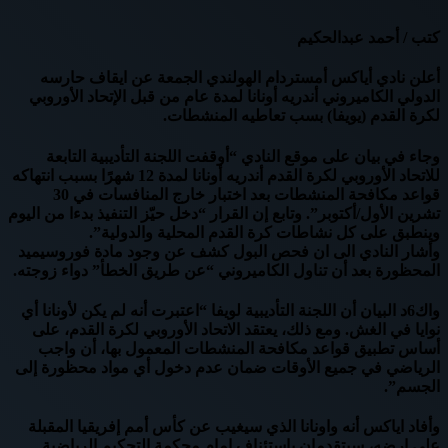
كتب / أحمد عبدالحكيم
أعلن نادي أياكس أمستردام الهولندي الجمعة عن ايقاف حارسه
الدولي الكاميروني أندريه أونانا لمدة عام من قبل الإتحاد الأوروبي
لكرة القدم (يويفا) بسب تعاطيه المنشطات.
وجاء في بيان على موقع النادي “أوقفت اللجنة التأديبية التابعة
للاتحاد الأوروبي لكرة القدم أندريه أونانا لمدة 12 شهرًا بسبب انتهاكه
قواعد مكافحة المنشطات بعد اختبار خارج المنافسات في 30
تشرين الأول/أكتوبر”. وتابع إن القرار “دخل حيّز التنفيذ بدءا من اليوم
وينطبق على كل نشاطات كرة القدم المحلية والدولية”.
وأشار النادي الى ان فحص البول كشف عن وجود مادة فوروسيميد
المحظورة بعد أن تناول الكاميروني “عن طريق الخطأ” دواء زوجته.
واك6د البيان أن اللجنة التأديبية لويفا “اعتبرت أنه لم يكن لأونانا أي
نوايا في الغش. ومع ذلك، يعتقد الاتحاد الأوروبي لكرة القدم، على
أساس تطبيق قواعد مكافحة المنشطات المعمول بها، أن واجب
الرياضي في جميع الأوقات ضمان عدم دخول أي مواد محظورة إلى
الجسم”.
وأفاد اياكس أنه واونانا الذي سيغيب عن كأس أمم إفريقيا المقبلة
على ارضه، سيتقدمان باستئناف امام محكمة التحكيم الرياضية