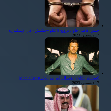
حبس عاطل حاول ترويج 8 كيلو «حشيش» في الإسكندرية
17 ديسمبر، 2023
كيفانتش تاتليتوج في الرياض من أجل Middle Beast
17 ديسمبر، 2023