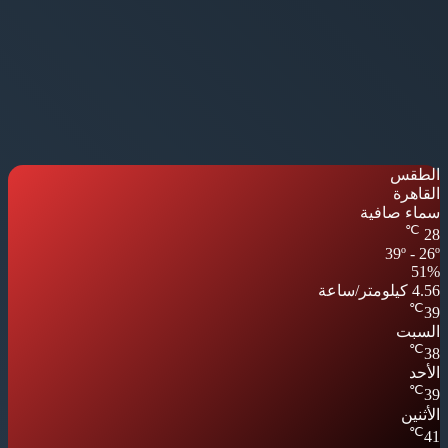
الطقس
القاهرة
سماء صافية
℃
28
39º - 26º
51%
4.56 كيلومتر/ساعة
℃
39
السبت
℃
38
الأحد
℃
39
الأثنين
℃
41