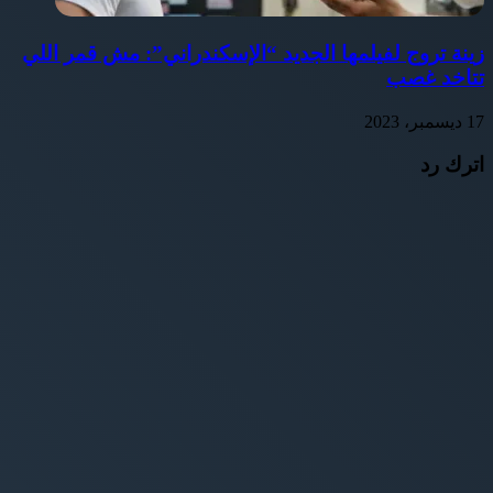
زينة تروج لفيلمها الجديد “الإسكندراني”: مش قمر اللي
تتاخد غصب
17 ديسمبر، 2023
اترك رد