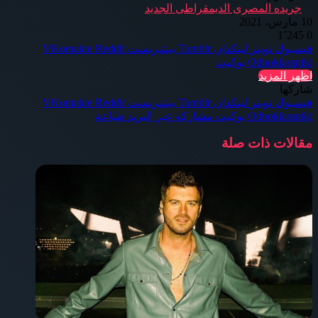
جريده المصرى الديمقراطى الجديد
10 مارس، 2021
1٬245
0
فيسبوك
تويتر
لينكدإن
بينتيريست
Odnoklassniki
بوكيت
اظهر المزيد
شاركها
فيسبوك
تويتر
لينكدإن
بينتيريست
Odnoklassniki
بوكيت
مشاركة عبر البريد
طباعة
مقالات ذات صلة