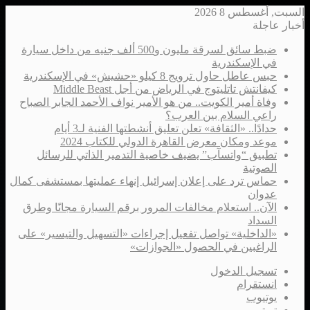
السبت, أغسطس 8 2026
أخبار عاجلة
ضبط سائق لسرقة مليون و500 ألف جنيه من داخل سيارة
في الإسكندرية
حبس عاطل حاول ترويج 8 كيلو «حشيش» في الإسكندرية
كيفانتش تاتليتوج في الرياض من أجل Middle Beast
وفاة أمير الكويت.. من هو الأمير نواف الأحمد الجابر الصباح
راعي السلام بين العرب؟
حدادًا.. «الثقافة» تعلن تعليق أنشطتها الفنية لـ3 أيام
موعد ومكان معرض القاهرة الدولي للكتاب 2024
تطبيق “واتسآب” يضيف خاصية التدمير الذاتي للرسائل
الصوتية
حماس ترد على إعلان إسرائيل إنهاء عمليتها بمستشفى كمال
عدوان
الآن.. استعلام مخالفات المرور برقم السيارة مجانًا وطرق
السداد
«الداخلية» تواصل تفعيل إجراءات «التسهيل والتيسير» على
الراغبين في الحصول «الجوازات»
تسجيل الدخول
انستقرام
يوتيوب