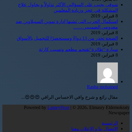
شوقى يجيب على السؤالين الأكثر تداولاً و يحاول علاج
المشكلة في عجز وزيادة المعلمين
8 فبراير، 2019
استكمال الحرب التى تشنها إدارة تموين السنبلاوين ضد
معدومى الضمييير…….
8 فبراير، 2019
الصحة تحذر من 13 دواءً ومستحضرًا للتجميل بالأسواق
8 فبراير، 2019
سيارة "طائرة"تقتحم مطعم وتسبب كارثة
8 فبراير، 2019
Rasha mohamed
مقال رائع و شرح وافي الاحساس الراقي 😍😍😍...
Powered by
LameyHost
| © 2026، Elmasry Eldemokraty
Newspaper
الرئيسية
الإتصال بنا و الإعلان معنا