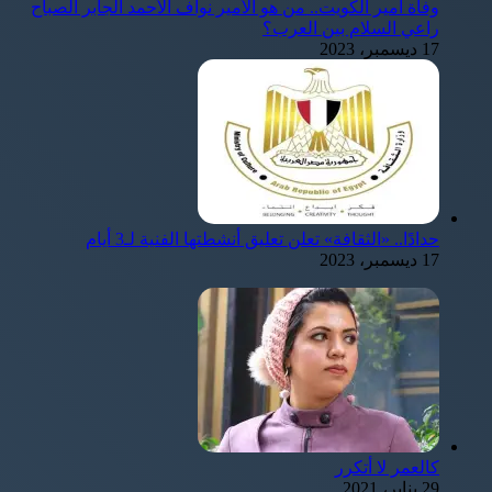
وفاة أمير الكويت.. من هو الأمير نواف الأحمد الجابر الصباح
راعي السلام بين العرب؟
17 ديسمبر، 2023
حدادًا.. «الثقافة» تعلن تعليق أنشطتها الفنية لـ3 أيام
17 ديسمبر، 2023
كالعمر لا أتكرر
29 يناير، 2021