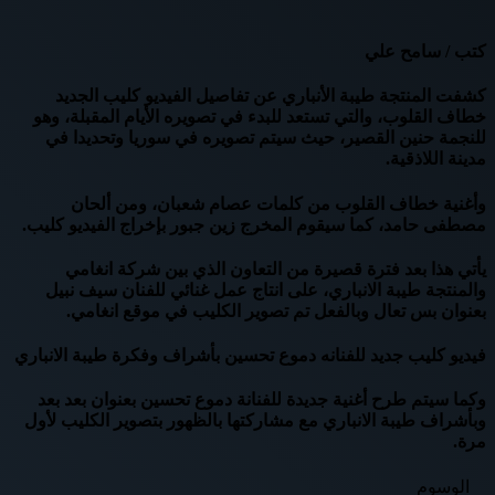
كتب / سامح علي
كشفت المنتجة طيبة الأنباري عن تفاصيل الفيديو كليب الجديد
خطاف القلوب، والتي تستعد للبدء في تصويره الأيام المقبلة، وهو
للنجمة حنين القصير، حيث سيتم تصويره في سوريا وتحديدا في
مدينة اللاذقية.
وأغنية خطاف القلوب من كلمات عصام شعبان، ومن ألحان
مصطفى حامد، كما سيقوم المخرج زين جبور بإخراج الفيديو كليب.
يأتي هذا بعد فترة قصيرة من التعاون الذي بين شركة انغامي
والمنتجة طيبة الانباري، على انتاج عمل غنائي للفنان سيف نبيل
بعنوان بس تعال وبالفعل تم تصوير الكليب في موقع انغامي.
فيديو كليب جديد للفنانه دموع تحسين بأشراف وفكرة طيبة الانباري
وكما سيتم طرح أغنية جديدة للفنانة دموع تحسين بعنوان بعد بعد
وبأشراف طيبة الانباري مع مشاركتها بالظهور بتصوير الكليب لأول
مرة.
الوسوم