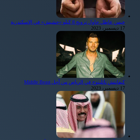
حبس عاطل حاول ترويج 8 كيلو «حشيش» في الإسكندرية
17 ديسمبر، 2023
كيفانتش تاتليتوج في الرياض من أجل Middle Beast
17 ديسمبر، 2023