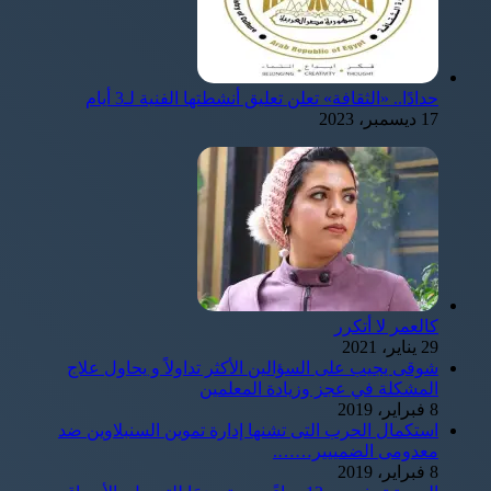
حدادًا.. «الثقافة» تعلن تعليق أنشطتها الفنية لـ3 أيام
17 ديسمبر، 2023
كالعمر لا أتكرر
29 يناير، 2021
شوقى يجيب على السؤالين الأكثر تداولاً و يحاول علاج
المشكلة في عجز وزيادة المعلمين
8 فبراير، 2019
استكمال الحرب التى تشنها إدارة تموين السنبلاوين ضد
معدومى الضمييير…….
8 فبراير، 2019