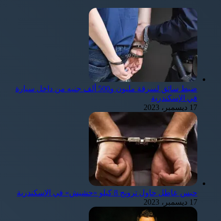
ضبط سائق لسرقة مليون و500 ألف جنيه من داخل سيارة
في الإسكندرية
17 ديسمبر، 2023
حبس عاطل حاول ترويج 8 كيلو «حشيش» في الإسكندرية
17 ديسمبر، 2023