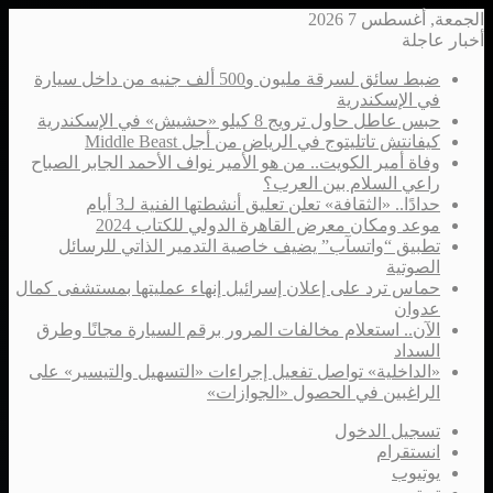
الجمعة, أغسطس 7 2026
أخبار عاجلة
ضبط سائق لسرقة مليون و500 ألف جنيه من داخل سيارة
في الإسكندرية
حبس عاطل حاول ترويج 8 كيلو «حشيش» في الإسكندرية
كيفانتش تاتليتوج في الرياض من أجل Middle Beast
وفاة أمير الكويت.. من هو الأمير نواف الأحمد الجابر الصباح
راعي السلام بين العرب؟
حدادًا.. «الثقافة» تعلن تعليق أنشطتها الفنية لـ3 أيام
موعد ومكان معرض القاهرة الدولي للكتاب 2024
تطبيق “واتسآب” يضيف خاصية التدمير الذاتي للرسائل
الصوتية
حماس ترد على إعلان إسرائيل إنهاء عمليتها بمستشفى كمال
عدوان
الآن.. استعلام مخالفات المرور برقم السيارة مجانًا وطرق
السداد
«الداخلية» تواصل تفعيل إجراءات «التسهيل والتيسير» على
الراغبين في الحصول «الجوازات»
تسجيل الدخول
انستقرام
يوتيوب