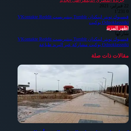
جريده المصرى الديمقراطى الجديد
22 فبراير، 2021
1٬231
0
فيسبوك
تويتر
لينكدإن
بينتيريست
Odnoklassniki
بوكيت
اظهر المزيد
شاركها
فيسبوك
تويتر
لينكدإن
بينتيريست
Odnoklassniki
بوكيت
مشاركة عبر البريد
طباعة
مقالات ذات صلة