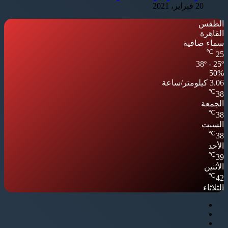
20 فبراير، 2021
الطقس
القاهرة
سماء صافية
℃
25
38º - 25º
50%
3.06 كيلومتر/ساعة
℃
38
الجمعة
℃
38
السبت
℃
38
الأحد
℃
39
الأثنين
℃
42
الثلاثاء