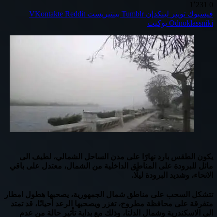
1٬231
0
فيسبوك
تويتر
لينكدإن
بينتيريست
Odnoklassniki
بوكيت
يكون الطقس بارد نهارًا على مدن الساحل الشمالي، لطيف الى
مائل للبرودة على المناطق الداخلية من الشمال، معتدل على باقي
الانحاء، وشديد البرودة ليلًا.
تتشكل السحب على مناطق شمال الجمهورية، يصحبها هطول امطار
متفرقة على محافظة مطروح، تغزر ويصحبها الرعد أحيانًا، قد تمتد
الى الاسكندرية وشمال الدلتا، وذلك مع بداية تأثير حالة من عدم