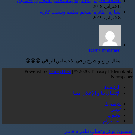
الصحة تحذر من 13 دواءً ومستحضرًا للتجميل بالأسواق
8 فبراير، 2019
سيارة "طائرة"تقتحم مطعم وتسبب كارثة
8 فبراير، 2019
Rasha mohamed
مقال رائع و شرح وافي الاحساس الراقي 😍😍😍...
Powered by
LameyHost
| © 2026، Elmasry Eldemokraty
Newspaper
الرئيسية
الإتصال بنا و الإعلان معنا
فيسبوك
تويتر
يوتيوب
انستقرام
فيسبوك
تويتر
واتساب
تيلقرام
ڤايبر