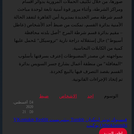
صورها، من خلال تكثيف الحملات المرورية بدوائر أقسام
ومراكز الشرطة، وأثناء مرور قوة أمنية تابعة لوحدة مباحث
قسم شرطة مصر الجديدة بمديرية أمن القاهرة لتفقد الحالة
الأمنية بدائرة القسم، تمكنت من ضبط أحد الأشخاص (عاطل
– مقيم بدائرة قسم شرطة المرج “أصل بلدته محافظة
أسيوط”) حال إستقلاله دراجة نارية “تروسيكل” مُحمل عليها
كمية من الكابلات النحاسية.
بمواجهته عن مصدر المضبوطات إعترف بسرقتها بأسلوب
“المغافلة” من منطقة أعمال بشارع جسر السويس بدائرة
القسم بقصد التصرف فيها بالبيع كخردة.
تم إتخاذ الإجراءات القانونية.
الوسوم
احد
الاشخاص
ضبط
4 أغسطس،
2020
21
0
فيسبوك
تويتر
لينكدإن
بينتيريست
Odnoklassniki
بوكيت
اظهر المزيد