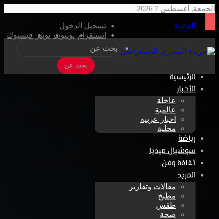
الجمعة, أغسطس 7 2026
القائمة
تسجيل الدخول
تطبيق “واتسآب” يضيف خاصية التدمير الذاتي للرسائل الصوتية
انستقرام
يوتيوب
تويتر
فيسبوك
بحث عن
الرئيسية
الأخبار
عاجلة
عالمية
اخبار عربية
محلية
رياضة
سوشيال ميديا
ثقافة وفن
المزيد
مقالات وتقارير
مطبخ
طقس
صحة