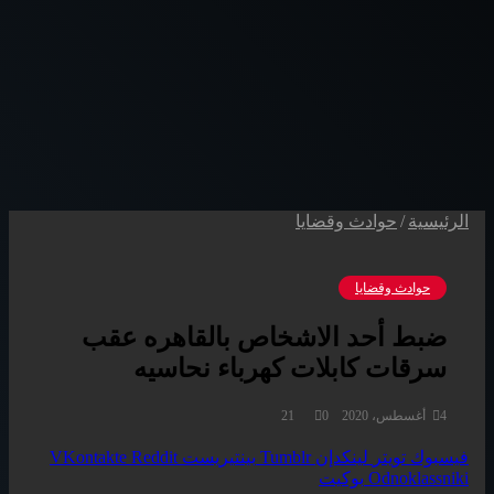
الرئيسية
/
حوادث وقضايا
حوادث وقضايا
ضبط أحد الاشخاص بالقاهره عقب
سرقات كابلات كهرباء نحاسيه
4 أغسطس، 2020
0
21
فيسبوك
تويتر
لينكدإن
بينتيريست
Odnoklassniki
بوكيت