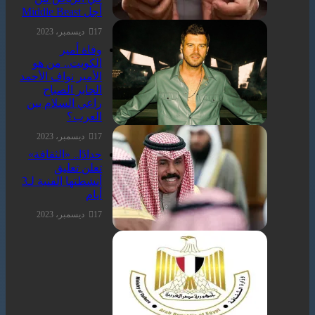
أجل Middle Beast
17 ديسمبر، 2023
وفاة أمير
الكويت.. من هو
الأمير نواف الأحمد
الجابر الصباح
راعي السلام بين
العرب؟
17 ديسمبر، 2023
حدادًا.. «الثقافة»
تعلن تعليق
أنشطتها الفنية لـ3
أيام
17 ديسمبر، 2023