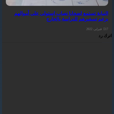
النيابة تستمع لضحايا نصاب استولى على أموالهم
بزعم تسفيرهم للدراسة بالخارج
17 فبراير، 2022
اترك رد