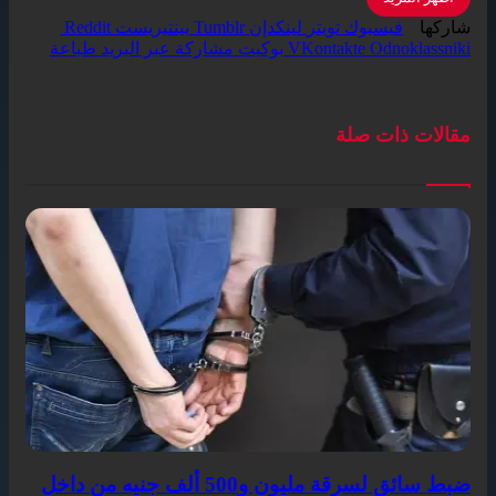
شاركها
فيسبوك
تويتر
لينكدإن
بينتيريست
Odnoklassniki
VKontakte
بوكيت
مشاركة عبر البريد
طباعة
مقالات ذات صلة
ضبط سائق لسرقة مليون و500 ألف جنيه من داخل