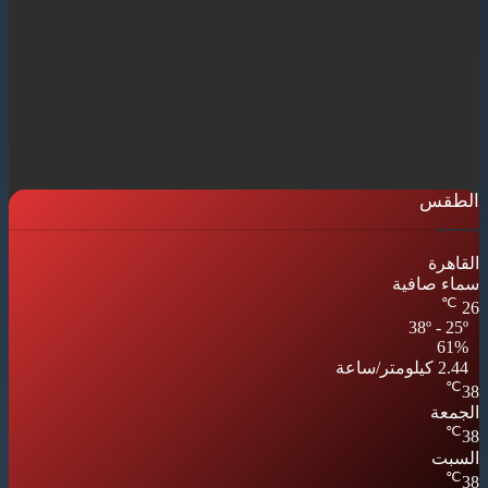
الطقس
القاهرة
سماء صافية
℃
26
38º - 25º
61%
2.44 كيلومتر/ساعة
℃
38
الجمعة
℃
38
السبت
℃
38